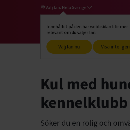
Välj län:
Hela Sverige
Innehållet på den här webbsidan blir mer
Hi
Gå till studiefrämjandets startsid
relevant om du väljer län.
Välj län nu
Visa inte igen
Start
Hitta intresse
Hund & husdjur
Kul med hund
kennelklubb
Söker du en rolig och omvä