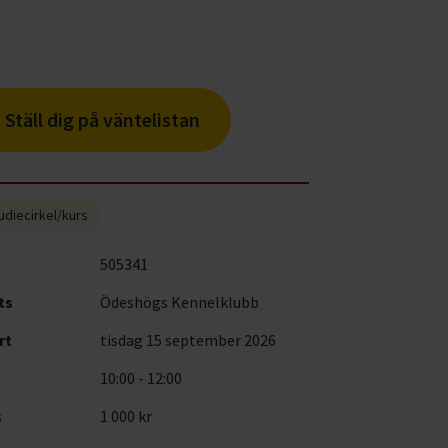
Ställ dig på väntelistan
udiecirkel/kurs
505341
ts
Ödeshögs Kennelklubb
rt
tisdag 15 september 2026
10:00 - 12:00
s
1 000 kr