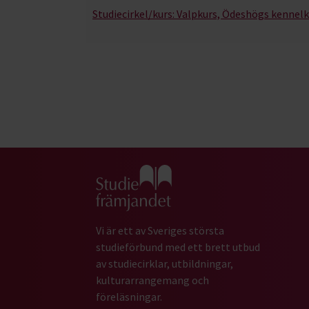
Studiecirkel/kurs:
Valpkurs, Ödeshögs kennel
Gå till studiefrämjandets startsida
Vi är ett av Sveriges största
studieförbund med ett brett utbud
av studiecirklar, utbildningar,
kulturarrangemang och
föreläsningar.