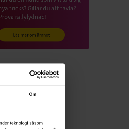
nya tricks? Gillar du att tävla?
Prova rallylydnad!
Läs mer om ämnet
Om
änder teknologi såsom