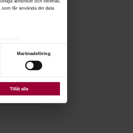
rsonliga annonser och innehåll,
a som får använda din data
lera meter
ryck)
Marknadsföring
ljsektionen
. Du kan ändra
ats. Vissa kakor är
Tillåt alla