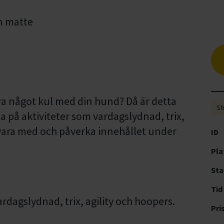
öra något kul med din hund? Då är detta
St
a på aktiviteter som vardagslydnad, trix,
 vara med och påverka innehållet under
ID
Pla
Sta
Tid
rdagslydnad, trix, agility och hoopers.
Pri