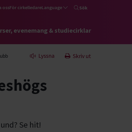
a oss
För cirkelledare
Language
Sök
rser, evenemang & studiecirklar
Lyssna
Skriv ut
lubb
deshögs
und? Se hit!