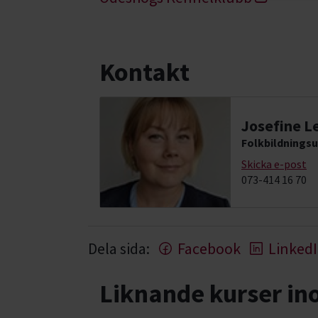
Kontakt
Josefine L
Folkbildningsu
Skicka e-post
073-414 16 70
Dela sida:
Facebook
Linked
Liknande kurser i