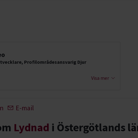
eo
tvecklare, Profilområdesansvarig Djur
Visa mer
In
E-mail
nom
Lydnad
i Östergötlands lä