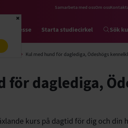
Samarbeta med oss
Om oss
Kontakt
Stäng
tta intresse
Starta studiecirkel
Sök ku
a
Lydnad
Kul med hund för daglediga, Ödeshögs kennelk
 för daglediga, Ö
xlande kurs på dagtid för dig och din h