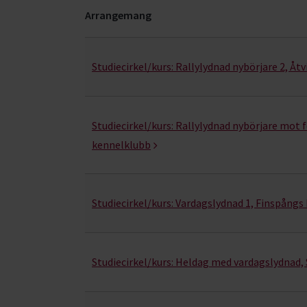
Arrangemang
Lydnad- kurser, studiecirklar & evenemang (20 r
Studiecirkel/kurs:
Rallylydnad nybörjare 2, Åt
Studiecirkel/kurs:
Rallylydnad nybörjare mot 
kennelklubb
Studiecirkel/kurs:
Vardagslydnad 1, Finspångs
Studiecirkel/kurs:
Heldag med vardagslydnad,