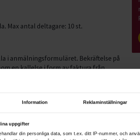
a. Max antal deltagare: 10 st.
lla i anmälningsformuläret. Bekräftelse på
om en kallelse i form av faktura från
ail, se därför till att kolla din
 ihåg att betala din faktura i tid för att
Information
Reklaminställningar
ina uppgifter
ra medlem hos Ödeshögs Kennelklubb. Du
handlar din personliga data, som t.ex. ditt IP-nummer, och anv