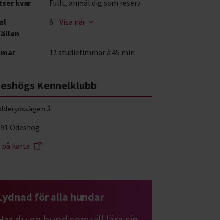
tser kvar
Fullt, anmäl dig som reserv
al
6
Visa när
fällen
mmar
12 studietimmar à 45 min
eshögs Kennelklubb
dderydsvägen 3
 91 Ödeshög
a på karta
Lydnad för alla hundar
Har du en hund som vill lära sig