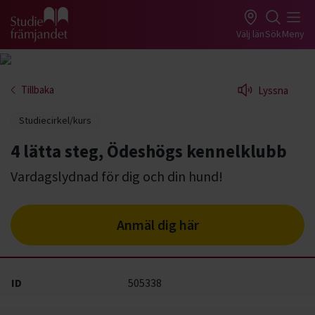
Gå till studiefrämjandets startsida
Välj län
Sök
Meny
Tillbaka
Lyssna
Studiecirkel/kurs
4 lätta steg, Ödeshögs kennelklubb
Vardagslydnad för dig och din hund!
Anmäl dig här
ID
505338