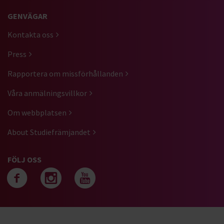
GENVÄGAR
Kontakta oss
Press
Rapportera om missförhållanden
Våra anmälningsvillkor
Om webbplatsen
About Studiefrämjandet
FÖLJ OSS
Följ oss på facebook
Följ oss på instagra
Följ oss på yout