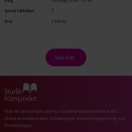
Dag
torsdag 18:00 - 19:30
Antal tillfällen
7
Pris
1 500 kr
Visa fler
Gå till studiefrämjandets startsida
Vi är ett av Sveriges största studieförbund med ett brett
utbud av studiecirklar, utbildningar, kulturarrangemang och
föreläsningar.