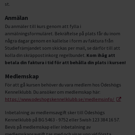
st.
Anmälan
Du anmäler till kurs genom att fylla i
anmälningsformuläret. Bekräftelse på plats får du inom
några dagar genom en kallelse i form av faktura från
Studiefrämjandet som skickas per mail, se därför till att
kolla din skräppostinkorg regelbundet.
Kom ihåg att
betala din faktura i tid för att behålla din plats i kursen!
Medlemskap
För att gå kursen behöver du vara medlem hos Ödeshögs
Kennelklubb. Du ansöker om medlemskap här:
https://www.odeshogskennelklubb.se/medlemsinfo/
Inbetalning av medlemsavgift sker till Ödeshögs
Kennelklubb på BG 5463 - 9752 eller Swish 123 384 16 57.
Bevis på medlemskap eller inbetalning av
medlemskapsavgift tas med och visas upp vid första