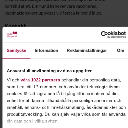
kurstillfället. Din hund behöver vara vaccinerad,
vaccinationskort uppvisas vid första kurstillfället.
Kontakt
Vid frågor om kursen, kontakta instruktör Anna Renstad
Harrius, 070-5486059 eller anna@renstad.se
Samtycke
Information
Reklaminställningar
Om
Kursledare
Anna Renstad
Ansvarsfull användning av dina uppgifter
I samarbete med
Ödeshögs Kennelklubb
Vi och
våra 1022 partners
behandlar din personliga data,
som t.ex. ditt IP-nummer, och använder teknologi såsom
Svenska Jägareförbundet Östergötland
cookies för att lagra och få tillgång till information på din
enhet för att kunna tillhandahålla personliga annonser och
innehåll, annons- och innehållsmätning, åskådarinsikter och
Kontakt
produktutveckling. Du kan själv välja vilka som får använda
din data och i vilka syften.
Josefine Leo