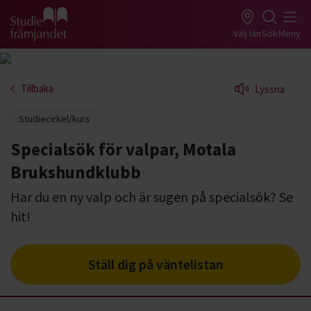
Gå till studiefrämjandets startsida
Välj län
Sök
Meny
Tillbaka
Lyssna
Studiecirkel/kurs
Specialsök för valpar, Motala
Brukshundklubb
Har du en ny valp och är sugen på specialsök? Se
hit!
Ställ dig på väntelistan