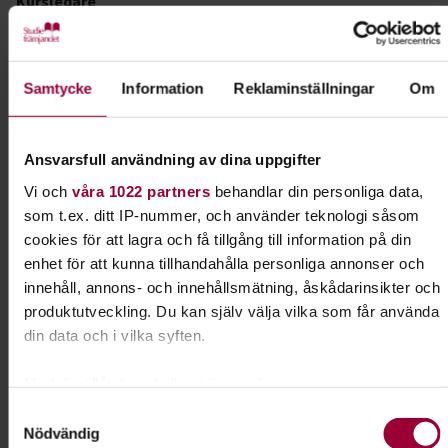
Kursledare
Barbro Ekenberg
I samarbete med
Samtycke
Information
Reklaminställningar
Om
Motala Brukshundklubb
Ansvarsfull användning av dina uppgifter
Kontakt
Vi och
våra 1022 partners
behandlar din personliga data,
som t.ex. ditt IP-nummer, och använder teknologi såsom
Josefine Leo
cookies för att lagra och få tillgång till information på din
Folkbildningsutvecklare,
enhet för att kunna tillhandahålla personliga annonser och
Profilområdesansvarig Djur
innehåll, annons- och innehållsmätning, åskådarinsikter och
Skicka e-post
produktutveckling. Du kan själv välja vilka som får använda
073-414 16 70
Visa mer
din data och i vilka syften.
Med din tillåtelse skulle vi även vilja:
Dela:
Facebook
LinkedIn
E-mail
Samla in information om din geografiska plats som
Samtyckesval
Nödvändig
kan ha en noggrannhet på upp till flera meter