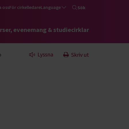
a oss
För cirkelledare
Language
Sök
rser, evenemang & studiecirklar
Lyssna
Skriv ut
b