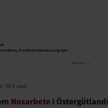
eo
tvecklare, Profilområdesansvarig Djur
Visa mer
In
E-mail
nom
Nosarbete
i Östergötland