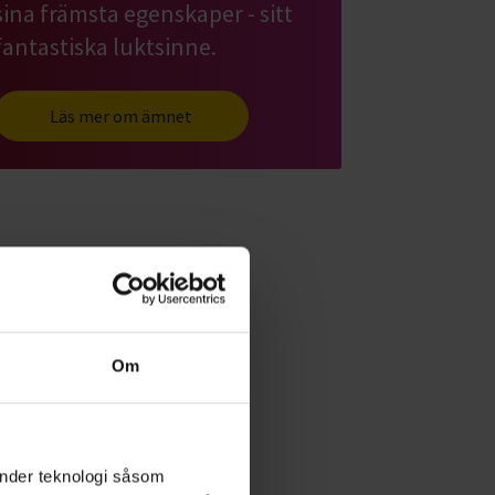
sina främsta egenskaper - sitt
fantastiska luktsinne.
Läs mer om ämnet
Om
änder teknologi såsom