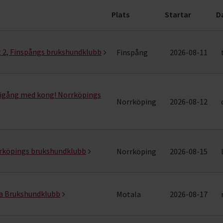
Plats
Startar
D
15 rader)
 2, Finspångs brukshundklubb
Finspång
2026-08-11
 igång med kong! Norrköpings
Norrköping
2026-08-12
rrköpings brukshundklubb
Norrköping
2026-08-15
la Brukshundklubb
Motala
2026-08-17