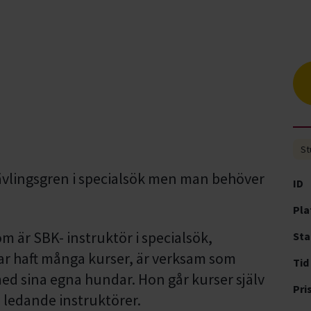
St
ävlingsgren i specialsök men man behöver
ID
Pla
 är SBK- instruktör i specialsök,
Sta
ar haft många kurser, är verksam som
Tid
med sina egna hundar. Hon går kurser själv
Pri
ts ledande instruktörer.