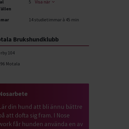
al
5
Visa när
fällen
mmar
14 studietimmar à 45 min
tala Brukshundklubb
erby 104
 96 Motala
Nosarbete
Lär din hund att bli ännu bättre
på att dofta sig fram. I Nose
work får hunden använda en av