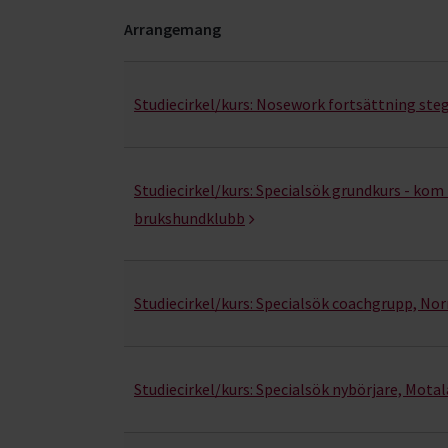
Arrangemang
Nosarbete- kurser, studiecirklar & evenemang (
Studiecirkel/kurs:
Nosework fortsättning steg
Studiecirkel/kurs:
Specialsök grundkurs - kom
brukshundklubb
Studiecirkel/kurs:
Specialsök coachgrupp, No
Studiecirkel/kurs:
Specialsök nybörjare, Mota