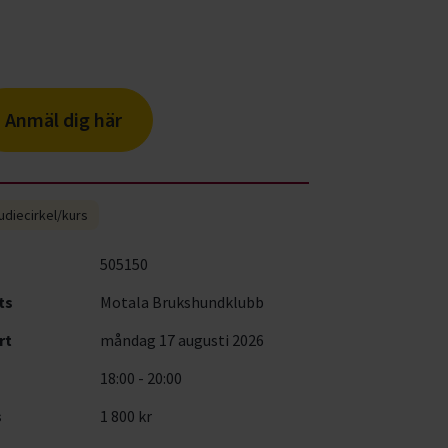
Anmäl dig här
udiecirkel/kurs
505150
ts
Motala Brukshundklubb
rt
måndag 17 augusti 2026
18:00 - 20:00
s
1 800 kr