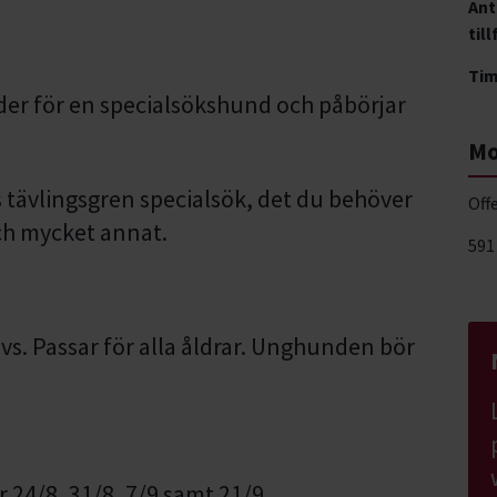
Ant
till
Ti
nder för en specialsökshund och påbörjar
Mo
 tävlingsgren specialsök, det du behöver
Off
ch mycket annat.
591
vs. Passar för alla åldrar. Unghunden bör
 24/8, 31/8, 7/9 samt 21/9.