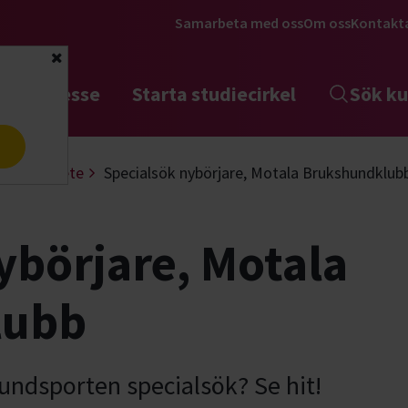
Samarbeta med oss
Om oss
Kontakt
Stäng
tta intresse
Starta studiecirkel
Sök ku
a
Nosarbete
Specialsök nybörjare, Motala Brukshundklub
ybörjare, Motala
lubb
undsporten specialsök? Se hit!