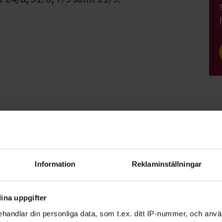
da.
Information
Reklaminställningar
ina uppgifter
ra medlem hos Motala Brukshundklubb. Du
handlar din personliga data, som t.ex. ditt IP-nummer, och anv
 Din hund behöver vara vaccinerad,