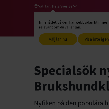
Välj län:
Hela Sverige
Innehållet på den här webbsidan blir mer
Hi
Gå till studiefrämjandets startsid
relevant om du väljer län.
Välj län nu
Visa inte igen
Start
Hitta intresse
Hund & husdjur
Specialsök n
Brukshundk
Nyfiken på den populära h