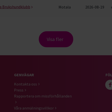
ala Brukshundklubb
Motala
2026-08-19
Visa fler
GENVÄGAR
FÖL
Kontakta oss
Press
Rapportera om missförhållanden
Våra anmälningsvillkor