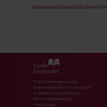
Studiecirkel/kurs:
Specialsök för valpar, Mot
Gå till studiefrämjandets startsida
Vi är ett av Sveriges största
studieförbund med ett brett utbud
av studiecirklar, utbildningar,
kulturarrangemang och
föreläsningar.