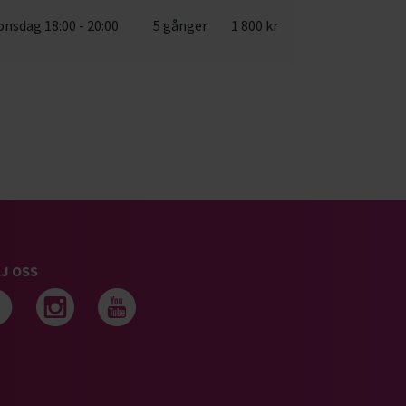
onsdag 18:00 - 20:00
5 gånger
1 800 kr
J OSS
Följ oss på facebook
Följ oss på instagram
Följ oss på youtub