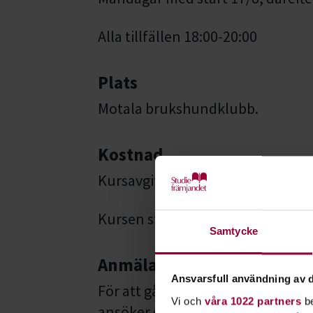
Alla tillfällen 18:00-20:00
Plats
Motala brukshundklubb.
Kostnad
Kursavgift: 1800 kr
Kursen startar vid minst 4 anmäl
Samtycke
Anmälan
Ansvarsfull användning av d
För att gå kursen behöver du va
Vi och
våra 1022 partners
be
ansöker om medlemskap
här
.