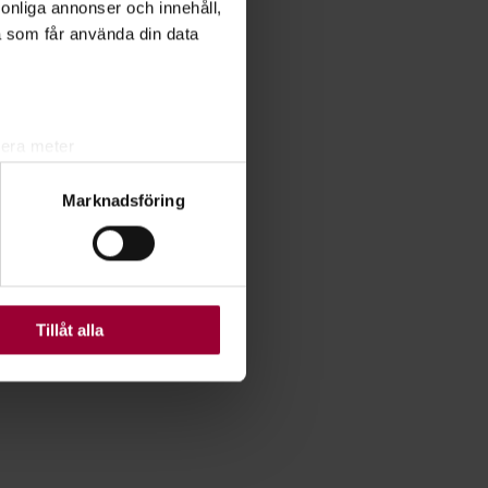
rsonliga annonser och innehåll,
a som får använda din data
lera meter
ryck)
Marknadsföring
ljsektionen
. Du kan ändra
ats. Vissa kakor är
Tillåt alla