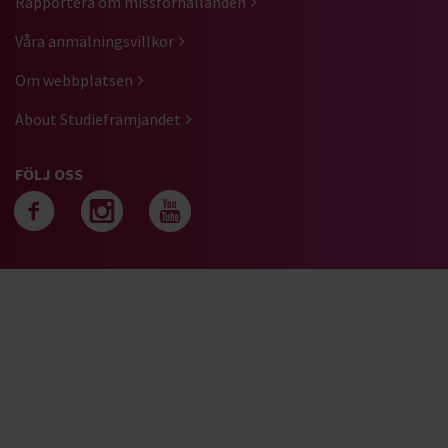
Rapportera om missförhållanden
Våra anmälningsvillkor
Om webbplatsen
About Studiefrämjandet
FÖLJ OSS
Följ oss på facebook
Följ oss på instagra
Följ oss på yout