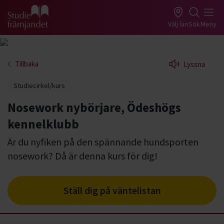
Gå till studiefrämjandets startsida
Välj län
Sök
Meny
Tillbaka
Lyssna
Studiecirkel/kurs
Nosework nybörjare, Ödeshögs
kennelklubb
Är du nyfiken på den spännande hundsporten
nosework? Då är denna kurs för dig!
Ställ dig på väntelistan