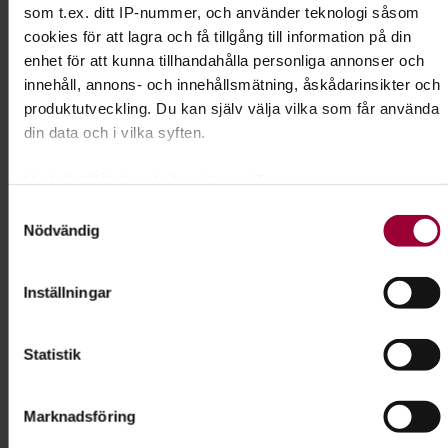
som t.ex. ditt IP-nummer, och använder teknologi såsom
Kursledare
cookies för att lagra och få tillgång till information på din
Paula Sparf
enhet för att kunna tillhandahålla personliga annonser och
innehåll, annons- och innehållsmätning, åskådarinsikter och
I samarbete med
produktutveckling. Du kan själv välja vilka som får använda
Ödeshögs Kennelklubb
din data och i vilka syften.
Med din tillåtelse skulle vi även vilja:
Kontakt
Samla in information om din geografiska plats som
Samtyckesval
Nödvändig
kan ha en noggrannhet på upp till flera meter
Josefine Leo
Identifiera din enhet genom att aktivt skanna den för
Folkbildningsutvecklare,
specifika kännetecken (fingeravtryck)
Inställningar
Profilområdesansvarig Djur
Ta reda på mer om hur dina personliga uppgifter behandlas
Skicka e-post
och ställ in dina preferenser i
detaljsektionen
. Du kan
073-414 16 70
Visa mer
Statistik
ändra eller dra tillbaka ditt samtycke när som helst från
cookie-förklaringen.
Marknadsföring
För att du ska få en så bra upplevelse som möjligt
Dela:
Facebook
LinkedIn
E-mail