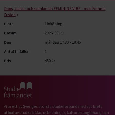
Dans & rörelse- kurser, studiecirklar & evenemang (1 rader)
Dans, teater och scenkonst:
FEMININE VIBE - med Femme
Fusion
Plats
Linköping
Datum
2026-09-21
Dag
måndag 17:30 - 18:45
Antal tillfällen
1
Pris
450 kr
Gå till studiefrämjandets startsida
Vi är ett av Sveriges största studieförbund med ett brett
utbud av studiecirklar, utbildningar, kulturarrangemang och