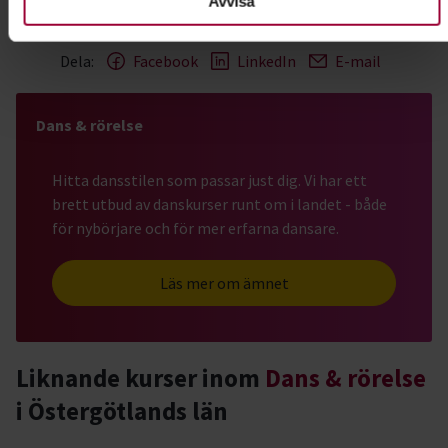
Avvisa
Dela:
Facebook
LinkedIn
E-mail
Dans & rörelse
Hitta dansstilen som passar just dig. Vi har ett
brett utbud av danskurser runt om i landet - både
för nybörjare och för mer erfarna dansare.
Läs mer om ämnet
Liknande kurser inom
Dans & rörelse
i Östergötlands län