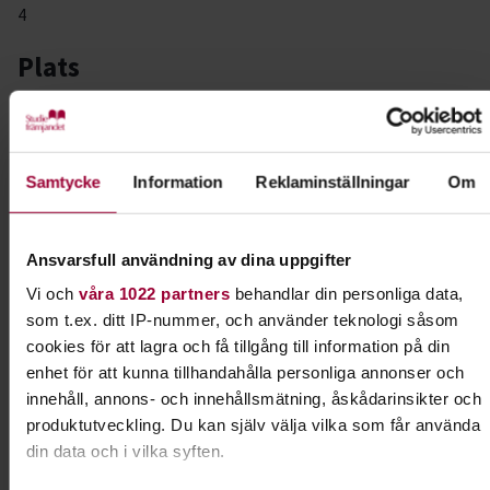
4
Plats
Skylten, Södra Oskarsgatan 3, Linköping
Tid
Samtycke
Information
Reklaminställningar
Om
17:30-18:45
Nivå
Ansvarsfull användning av dina uppgifter
Nybörjare
Vi och
våra 1022 partners
behandlar din personliga data,
som t.ex. ditt IP-nummer, och använder teknologi såsom
Pris
cookies för att lagra och få tillgång till information på din
450 kr
enhet för att kunna tillhandahålla personliga annonser och
innehåll, annons- och innehållsmätning, åskådarinsikter och
Anmälan
produktutveckling. Du kan själv välja vilka som får använda
din data och i vilka syften.
www.femmefusion.se
Arrangemanget sker i samarbete med Femme Fusion och