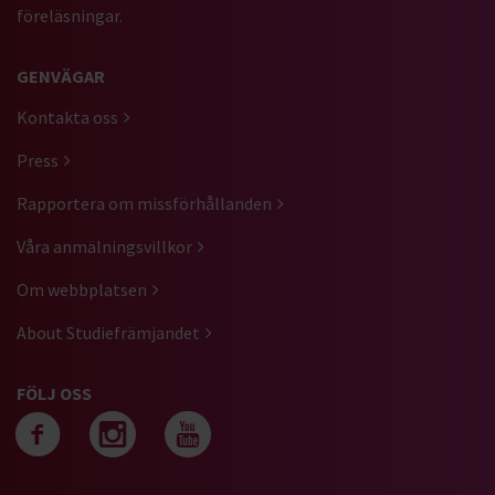
föreläsningar.
GENVÄGAR
Kontakta oss
Press
Rapportera om missförhållanden
Våra anmälningsvillkor
Om webbplatsen
About Studiefrämjandet
FÖLJ OSS
Följ oss på facebook
Följ oss på instagra
Följ oss på yout