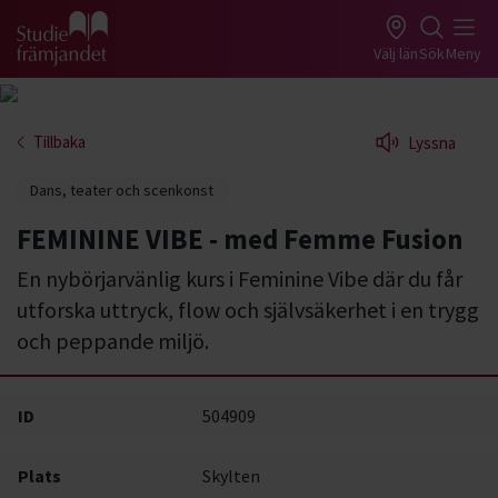
Gå till studiefrämjandets startsida
Välj län
Sök
Meny
Tillbaka
Lyssna
Dans, teater och scenkonst
FEMININE VIBE - med Femme Fusion
En nybörjarvänlig kurs i Feminine Vibe där du får
utforska uttryck, flow och självsäkerhet i en trygg
och peppande miljö.
ID
504909
Plats
Skylten