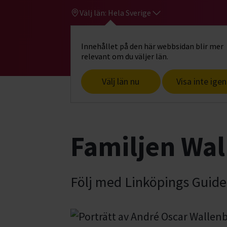
Välj län:
Hela Sverige
Innehållet på den här webbsidan blir mer
Hi
Gå till studiefrämjandets startsid
relevant om du väljer län.
Välj län nu
Visa inte igen
Start
Hitta intresse
Upptäck, forska
Familjen Wal
Följ med Linköpings Guide