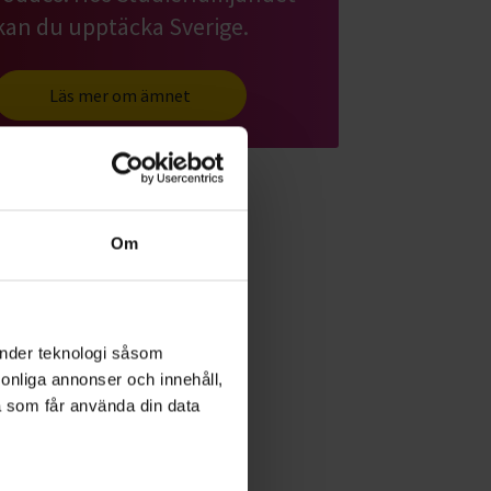
kan du upptäcka Sverige.
Läs mer om ämnet
Om
änder teknologi såsom
rsonliga annonser och innehåll,
a som får använda din data