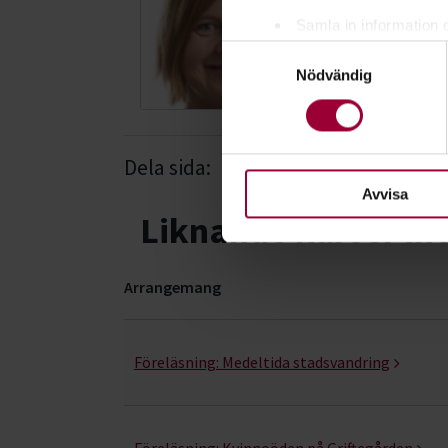
Verksamhetsco
Samla in information 
Skicka e-post
Samtyckesval
Identifiera din enhet 
076-525 23 04
Nödvändig
Ta reda på mer om hur dina pe
eller dra tillbaka ditt samtyc
För att du ska få en så bra 
Dela sida:
Facebook
Linked
nödvändiga för att webbplats
Avvisa
Liknande kurser i
Arrangemang
Upptäck Sverige- kurser, studiecirklar & evenem
Föreläsning:
Medeltida stadsvandring
Föreläsning:
Kvinnoöden på Griftegården