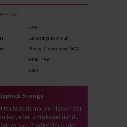
reläsning
504881
ts
Linköpings kommun
rt
lördag 19 september 2026
14:00 - 15:00
s
100 kr
Upptäck Sverige
Hitta historierna om platsen där
du bor, eller landskapet där du
föddes. Hos Studiefrämjandet