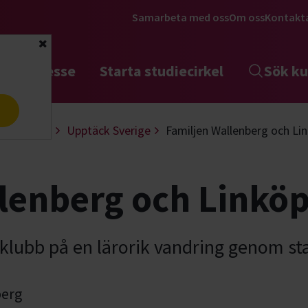
Samarbeta med oss
Om oss
Kontakt
Stäng
tta intresse
Starta studiecirkel
Sök ku
a
 & fundera
Upptäck Sverige
Familjen Wallenberg och Li
lenberg och Linkö
klubb på en lärorik vandring genom st