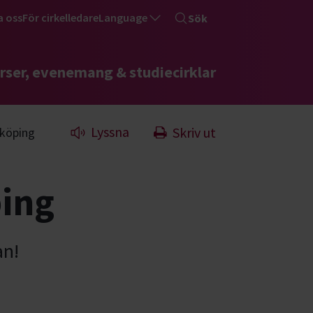
a oss
För cirkelledare
Language
Sök
rser, evenemang & studiecirklar
Lyssna
Skriv ut
nköping
ping
an!