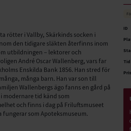
Fö
ID
a rötter i Vallby, Skärkinds socken i
Pla
nom den tidigare släkten återfinns inom
Sta
om utbildningen – lektorer och
oligen André Oscar Wallenberg, vars far
Tid
kholms Enskilda Bank 1856. Han stred för
Pri
e många, många barn. Han var son till
amiljen Wallenbergs ägo fanns en gård på
 i modernare tid känd som
 helhet och finns i dag på Friluftsmuseet
ra fungerar som Apoteksmuseum.