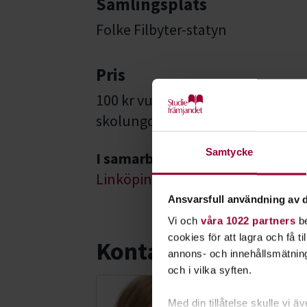
Samlingsplats
Folke Filbyter-statyn
Pris
100 kr vuxen, 50 kr skolungdom (6-1
skolungdom köps på plats via swi
Samtycke
I samarbete med
Linköpings Guideklubb
Ansvarsfull användning av d
Vi och
våra 1022 partners
be
cookies för att lagra och få t
Kontakt
annons- och innehållsmätning
och i vilka syften.
Eija Ling
Med din tillåtelse skulle vi äve