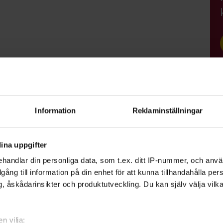
6 år), barn under 6 år gratis. Biljetter till
sh. Förköp via
Nortic
.
Information
Reklaminställningar
ina uppgifter
handlar din personliga data, som t.ex. ditt IP-nummer, och anv
illgång till information på din enhet för att kunna tillhandahålla pe
, åskådarinsikter och produktutveckling. Du kan själv välja vilk
hammar
n vilja: