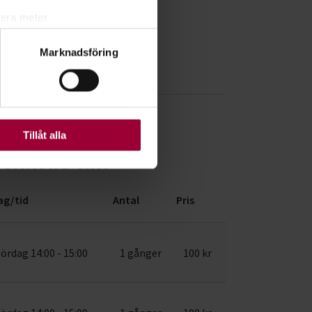
lera meter
ryck)
Marknadsföring
ljsektionen
. Du kan ändra
ats. Vissa kakor är
Tillåt alla
tlands län
ag/tid
Antal
Pris
lördag 14:00 - 15:00
1 gånger
100 kr