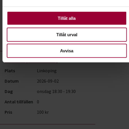
använder vi kakor (cookies) på vår webbplats. Vissa kakor
Datum
2026-08-15
är nödvändiga för att webbplatsen ska fungera. Andra är
valbara.
Dag
lördag 14:00 - 15:00
Tillåt alla
Antal tillfällen
0
Tillåt urval
Pris
100 kr
Avvisa
Föreläsning:
Stadsvandring
Plats
Linköping
Datum
2026-09-02
Dag
onsdag 18:30 - 19:30
Antal tillfällen
0
Pris
100 kr