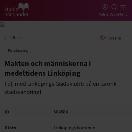
Gå till studiefrämjandets startsida
Välj län
Sök
Meny
Tillbaka
Lyssna
Föreläsning
Makten och människorna i
medeltidens Linköping
Följ med Linköpings Guideklubb på en lärorik
stadsvandring!
ID
504884
Plats
Linköpings kommun