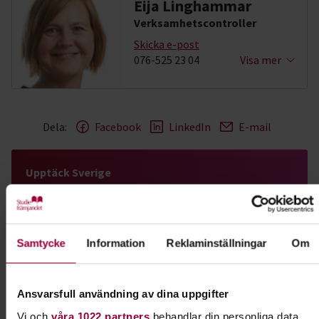
Eija Linghammar
Verksamhetscontroller
Skicka e-post
076-525 23 04
Visa mer
Dela:
Facebook
LinkedIn
E-mail
Upptäck Sverige
Hitta historierna om platsen där du bor, eller
landskapet där du föddes. Hos Studiefrämjandet
Samtycke
Information
Reklaminställningar
Om
kan du upptäcka Sverige.
Läs mer om ämnet
Ansvarsfull användning av dina uppgifter
Vi och
våra 1022 partners
behandlar din personliga data,