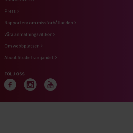
Press
Rapportera om missförhållanden
Våra anmälningsvillkor
Om webbplatsen
About Studiefrämjandet
FÖLJ OSS
Följ oss på facebook
Följ oss på instagra
Följ oss på yout