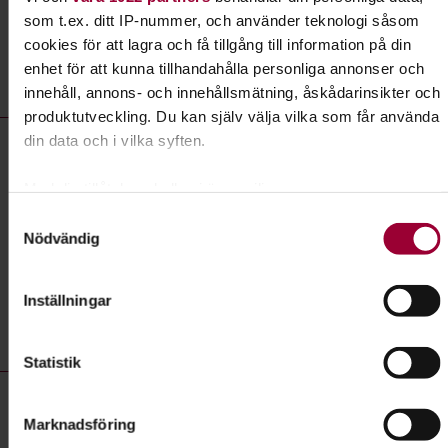
som t.ex. ditt IP-nummer, och använder teknologi såsom
Liknande kurser inom
Upptäck
cookies för att lagra och få tillgång till information på din
enhet för att kunna tillhandahålla personliga annonser och
Sverige
i Östergötlands län
innehåll, annons- och innehållsmätning, åskådarinsikter och
produktutveckling. Du kan själv välja vilka som får använda
Upptäck Sverige- kurser, studiecirklar & evenemang (13 rader)
din data och i vilka syften.
Föreläsning:
Medeltida stadsvandring
Plats
Linköping
Med din tillåtelse skulle vi även vilja:
Samla in information om din geografiska plats som
Samtyckesval
Datum
2026-08-08
Nödvändig
kan ha en noggrannhet på upp till flera meter
Dag
lördag 14:00 - 15:00
Identifiera din enhet genom att aktivt skanna den för
specifika kännetecken (fingeravtryck)
Antal tillfällen
0
Inställningar
Ta reda på mer om hur dina personliga uppgifter behandlas
Pris
100 kr
och ställ in dina preferenser i
detaljsektionen
. Du kan
Statistik
ändra eller dra tillbaka ditt samtycke när som helst från
cookie-förklaringen.
Föreläsning:
Kvinnoöden på Griftegården
Marknadsföring
För att du ska få en så bra upplevelse som möjligt
Plats
Linköping