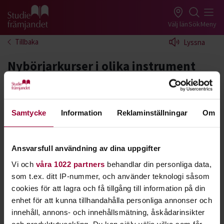
Gå till studiefrämjandets startsida
Välj län
Sök
Meny
Tillbaka
Lyssna
Nybörjarkurser i olika instrument
Lär dig spela ett instrument genom att gå en av
våra nybörjarkurser online! Att lära sig spela
musikinstrument är utvecklande och roligt och är
Samtycke
Information
Reklaminställningar
Om
inte alltid så svårt som man kan tro, speciellt inte
när man får hjälp av vår duktiga kursledare.
Ansvarsfull användning av dina uppgifter
Vi och
våra 1022 partners
behandlar din personliga data,
som t.ex. ditt IP-nummer, och använder teknologi såsom
Foto:
Pexels
Anmäl ditt intresse:
cookies för att lagra och få tillgång till information på din
enhet för att kunna tillhandahålla personliga annonser och
innehåll, annons- och innehållsmätning, åskådarinsikter
Instrumentundervisning online
och produktutveckling. Du kan själv välja vilka som får