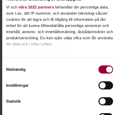
Vi och
våra 1022 partners
behandlar din personliga data,
Live at Heart
som t.ex. ditt IP-nummer, och använder teknologi såsom
cookies för att lagra och få tillgång till information på din
Scenit
,
enhet för att kunna tillhandahålla personliga annonser och
Musikhögskolan Örebro
innehåll, annons- och innehållsmätning, åskådarinsikter och
produktutveckling. Du kan själv välja vilka som får använda
#Musiccamp
din data och i vilka syften.
Kursledare
Med din tillåtelse skulle vi även vilja:
Joakim Johansson
Samla in information om din geografiska plats som
Samtyckesval
Nödvändig
kan ha en noggrannhet på upp till flera meter
Identifiera din enhet genom att aktivt skanna den för
Kontakt
specifika kännetecken (fingeravtryck)
Inställningar
Ta reda på mer om hur dina personliga uppgifter behandlas
och ställ in dina preferenser i
detaljsektionen
. Du kan
Joakim Johansson
Statistik
ändra eller dra tillbaka ditt samtycke när som helst från
Folkbildningsutvecklare Kultur
cookie-förklaringen.
Skicka e-post