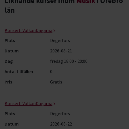
Liknande kurser inom
Musik
i Örebro
län
Musik- kurser, studiecirklar & evenemang (6 rader)
Konsert:
VulkanDagarna
Plats
Degerfors
Datum
2026-08-21
Dag
fredag 18:00 - 20:00
Antal tillfällen
0
Pris
Gratis
Konsert:
VulkanDagarna
Plats
Degerfors
Datum
2026-08-22