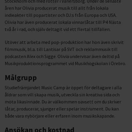
Stockholm och med rötter i Vänersborg. Under de senaste
åren har Olivia producerat musik till allt från lokala
indieakter till popartister och DJ:s från Europa och USA.
Olivia har även producerat lokala vinnarlåtar till P4 Nästa
två år i rad, och själv deltagit vid ett flertal tillfällen.
Utöver att arbeta med pop-produktion har hon även skrivit
filmmusik, bl.a. till Lantisar på SVT och reklammusik till
podcasten Alex och Sigge. Olivia undervisar även deltid på
Musikproduktionsprogrammet vid Musikhögskolan i Örebro.
Målgrupp
Studiefrämjandet Music Camp är öppet för deltagare i alla
åldrar som vill skapa musik, utveckla sin kreativa sida och
möta likasinnade. Du är välkommen oavsett om du skriver
låtar, producerar, sjunger eller spelar instrument. Du kan
både vara nybörjare eller erfaren inom musikskapande.
Ansökan och kostnad