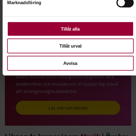
Marknadsföring
073-322 39 49
Visa mer
För att du ska få en så bra upplevelse som möjligt
använder vi kakor (cookies) på vår webbplats. Vissa kakor
är nödvändiga för att webbplatsen ska fungera. Andra är
valbara.
Tillåt alla
Dela:
Facebook
LinkedIn
E-mail
Tillåt urval
Musik
Avvisa
Spela, sjung och skriv musik tillsammans med
andra. Hos oss finns möjligheterna genom våra
studiecirklar och musikkurser. Vi hjälper dig också
att arrangera egna konserter.
Läs mer om ämnet