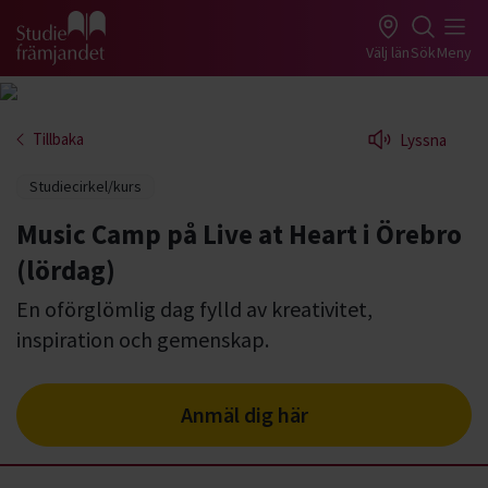
Gå till studiefrämjandets startsida
Välj län
Sök
Meny
Tillbaka
Lyssna
Studiecirkel/kurs
Music Camp på Live at Heart i Örebro
(lördag)
En oförglömlig dag fylld av kreativitet,
inspiration och gemenskap.
Anmäl dig här