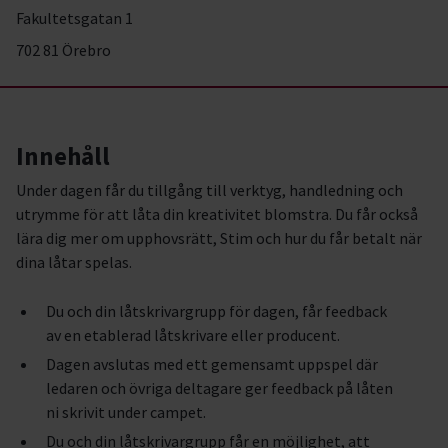
Fakultetsgatan 1
702 81 Örebro
Innehåll
Under dagen får du tillgång till verktyg, handledning och
utrymme för att låta din kreativitet blomstra. Du får också
lära dig mer om upphovsrätt, Stim och hur du får betalt när
dina låtar spelas.
Du och din låtskrivargrupp för dagen, får feedback
av en etablerad låtskrivare eller producent.
Dagen avslutas med ett gemensamt uppspel där
ledaren och övriga deltagare ger feedback på låten
ni skrivit under campet.
Du och din låtskrivargrupp får en möjlighet, att