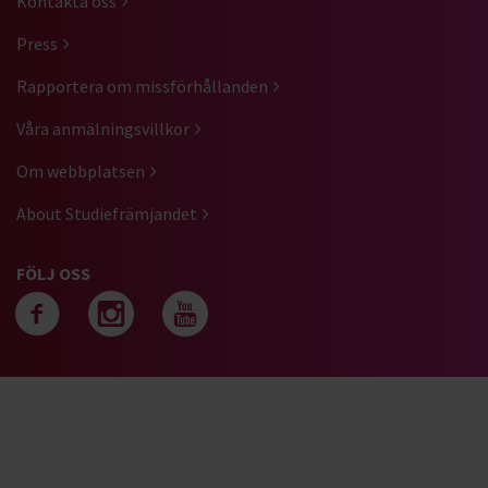
Kontakta oss
Press
Rapportera om missförhållanden
Våra anmälningsvillkor
Om webbplatsen
About Studiefrämjandet
FÖLJ OSS
Följ oss på facebook
Följ oss på instagra
Följ oss på yout