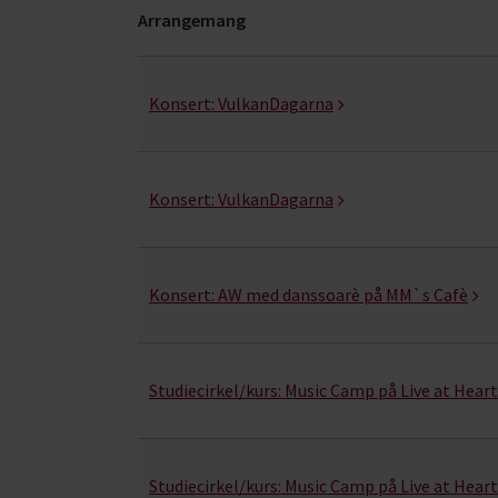
Arrangemang
Musik- kurser, studiecirklar & evenemang (6 rad
Konsert:
VulkanDagarna
Konsert:
VulkanDagarna
Konsert:
AW med danssoarè på MM`s Cafè
Studiecirkel/kurs:
Music Camp på Live at Heart
Studiecirkel/kurs:
Music Camp på Live at Heart