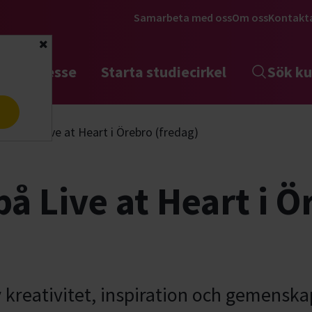
Samarbeta med oss
Om oss
Kontakt
Stäng
tta intresse
Starta studiecirkel
Sök ku
a
amp på Live at Heart i Örebro (fredag)
å Live at Heart i Ö
v kreativitet, inspiration och gemenska