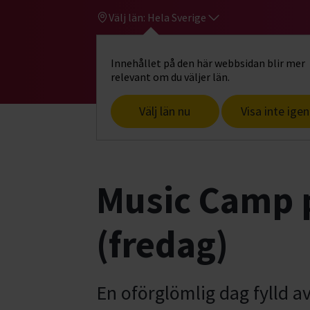
Välj län:
Hela Sverige
Innehållet på den här webbsidan blir mer
Hi
Gå till studiefrämjandets startsid
relevant om du väljer län.
Välj län nu
Visa inte igen
Start
Hitta intresse
Musik
Music C
Music Camp p
(fredag)
En oförglömlig dag fylld a