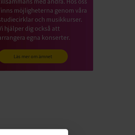
tillsammans med andra. Hos oss
finns möjligheterna genom våra
studiecirklar och musikkurser.
Vi hjälper dig också att
arrangera egna konserter.
Läs mer om ämnet