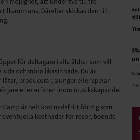
en möjlighet, att under två till tre
 tillsammans. Därefter skickas den till
Ant
till
ing.
Ti
Mu
un
pet för deltagare i alla åldrar som vill
a sida och möta likasinnade. Du är
Fak
åtar, producerar, sjunger eller spelar
702
börjare eller erfaren inom musikskapande.
c Camp är helt kostnadsfritt för dig som
ör eventuella kostnader för resor, boende