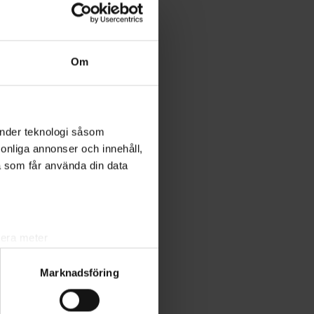
Om
änder teknologi såsom
rsonliga annonser och innehåll,
a som får använda din data
lera meter
ryck)
Marknadsföring
ljsektionen
. Du kan ändra