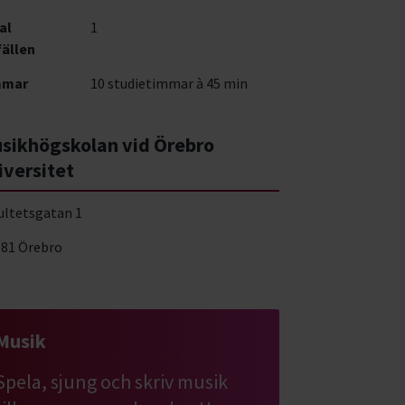
al
1
fällen
mmar
10 studietimmar à 45 min
sikhögskolan vid Örebro
iversitet
ultetsgatan 1
 81 Örebro
Musik
Spela, sjung och skriv musik