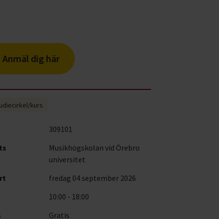
Anmäl dig här
udiecirkel/kurs
309101
ts
Musikhögskolan vid Örebro
universitet
rt
fredag 04 september 2026
10:00 - 18:00
s
Gratis