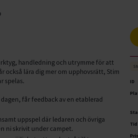
verktyg, handledning och utrymme för att
St
får också lära dig mer om upphovsrätt, Stim
r spelas.
ID
Pla
r dagen, får feedback av en etablerad
Sta
samt uppspel där ledaren och övriga
Tid
n ni skrivit under campet.
Pri