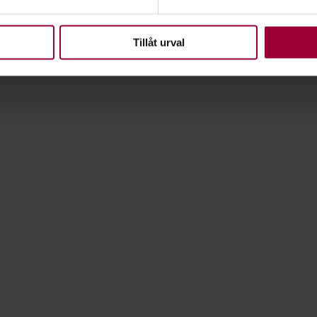
s
upplevelse som möjligt använder vi kakor (cookies) på vår webbpl
en ska fungera. Andra är valbara.
Tillåt urval
ns och i samarbete med