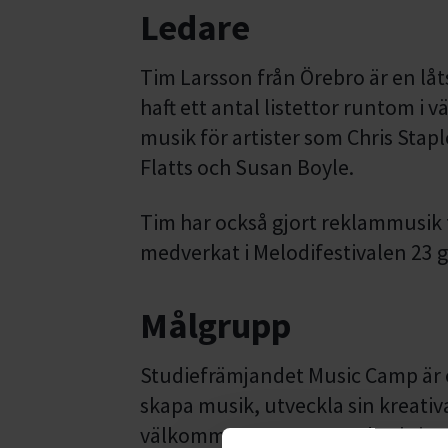
Ledare
Tim Larsson från Örebro är en lå
haft ett antal listettor runtom i 
musik för artister som Chris Stapl
Flatts och Susan Boyle.
Tim har också gjort reklammusik 
medverkat i Melodifestivalen 23 
Målgrupp
Studiefrämjandet Music Camp är öp
skapa musik, utveckla sin kreativ
välkommen oavsett om du skriver l