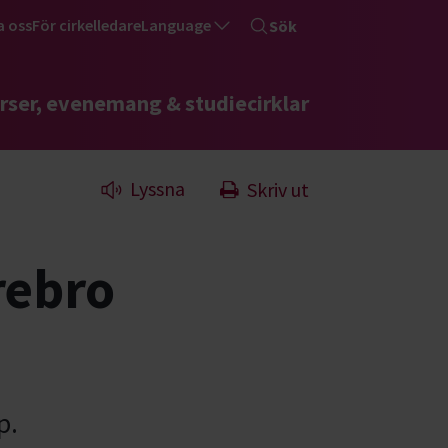
a oss
För cirkelledare
Language
Sök
rser, evenemang & studiecirklar
Lyssna
Skriv ut
rebro
p.