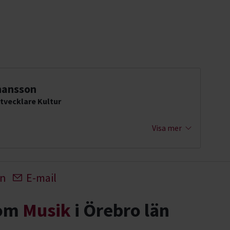
hansson
tvecklare Kultur
Visa mer
In
E-mail
nom
Musik
i Örebro län