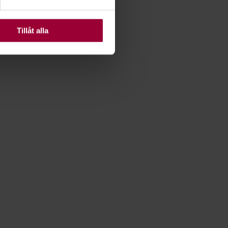
ats. Vissa kakor är
Tillåt alla