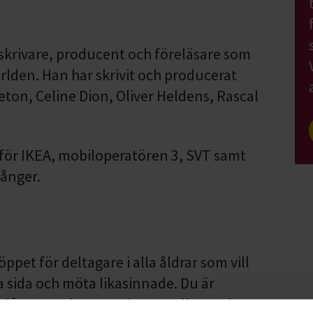
tskrivare, producent och föreläsare som
världen. Han har skrivit och producerat
eton, Celine Dion, Oliver Heldens, Rascal
för IKEA, mobiloperatören 3, SVT samt
gånger.
pet för deltagare i alla åldrar som vill
a sida och möta likasinnade. Du är
åtar, producerar, sjunger eller spelar