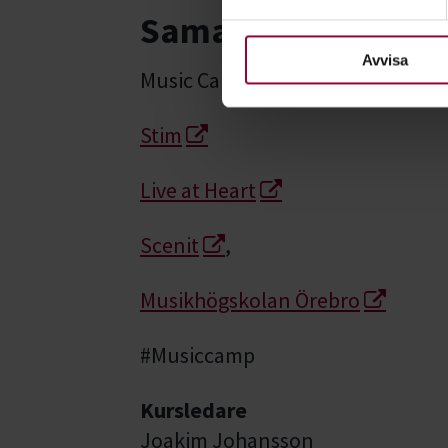
Samarbetspartner
För att du ska få en så bra 
nödvändiga för att webbplats
Avvisa
Music Camp genomförs tillsamma
Stim
Live at Heart
Scenit
,
Musikhögskolan Örebro
#Musiccamp
Kursledare
Joakim Johansson