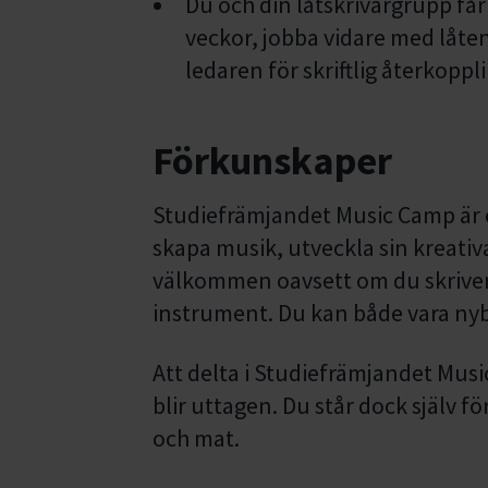
Du och din låtskrivargrupp får 
veckor, jobba vidare med låten
ledaren för skriftlig återkoppl
Förkunskaper
Studiefrämjandet Music Camp är öp
skapa musik, utveckla sin kreativ
välkommen oavsett om du skriver l
instrument. Du kan både vara ny
Att delta i Studiefrämjandet Musi
blir uttagen. Du står dock själv f
och mat.