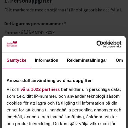
1. Personuppgifter
Fält markerade med en stjärna (*) är obligatoriska att fylla i.
Deltagarens personnummer *
Format: ÅÅÅÅMMDD-XXXX
LMA-nummer
Samtycke
Information
Reklaminställningar
Om
Förnamn *
Ansvarsfull användning av dina uppgifter
Vi och
våra 1022 partners
behandlar din personliga data,
Efternamn *
som t.ex. ditt IP-nummer, och använder teknologi såsom
cookies för att lagra och få tillgång till information på din
enhet för att kunna tillhandahålla personliga annonser och
innehåll, annons- och innehållsmätning, åskådarinsikter
E-postadress *
och produktutveckling. Du kan själv välja vilka som får