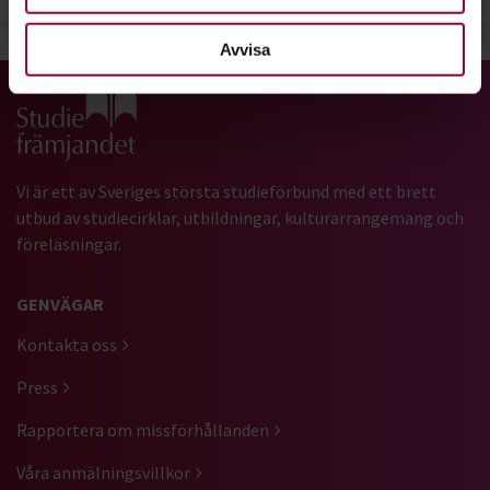
Avvisa
Gå till studiefrämjandets startsida
Vi är ett av Sveriges största studieförbund med ett brett
utbud av studiecirklar, utbildningar, kulturarrangemang och
föreläsningar.
GENVÄGAR
Kontakta oss
Press
Rapportera om missförhållanden
Våra anmälningsvillkor