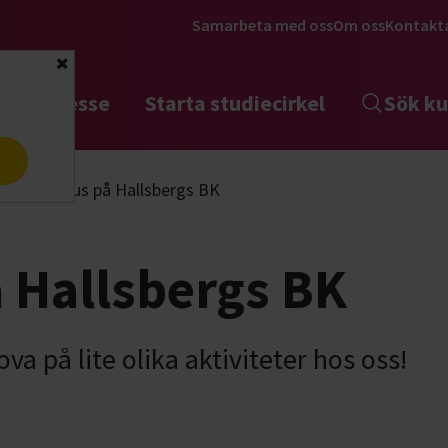
Samarbeta med oss
Om oss
Kontakt
Stäng
tta intresse
Starta studiecirkel
Sök ku
a
Öppet hus på Hallsbergs BK
 Hallsbergs BK
a på lite olika aktiviteter hos oss!