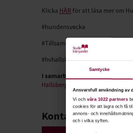
Klicka
HÄR
för att läsa mer om H
#hundensvecka
#TillsammansKanViMer
#hvhallsbergsbk
Samtycke
I samarbete med
Hallsbergs Brukshundklubb
Ansvarsfull användning av d
Vi och
våra 1022 partners
be
cookies för att lagra och få t
Kontakt
annons- och innehållsmätning
och i vilka syften.