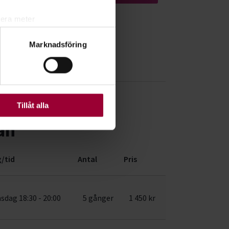
lera meter
ryck)
Marknadsföring
ljsektionen
. Du kan ändra
ats. Vissa kakor är
Tillåt alla
än
/tid
Antal
Pris
sdag 18:30 - 20:00
5 gånger
1 450 kr