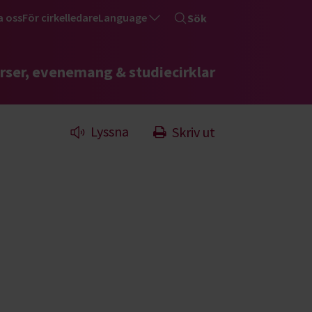
a oss
För cirkelledare
Language
Sök
rser, evenemang & studiecirklar
Lyssna
Skriv ut