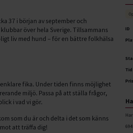
Öp
ka 37 i början av september och
klubbar över hela Sverige. Tillsammans
ID
h roligt liv med hund – för en bättre folkhälsa
Pla
Sta
Tid
Pri
 enklare fika. Under tiden finns möjlighet
irerande miljö. Passa på att ställa frågor,
Ha
ick i vad vi gör.
Har
kom som du är och delta i det som känns
mot att träffa dig!
694