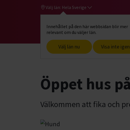
Välj län:
Hela Sverige
Innehållet på den här webbsidan blir mer
Hi
Gå till studiefrämjandets startsid
relevant om du väljer län.
Välj län nu
Visa inte igen
Start
Hitta intresse
Hund & husdjur
Öppet hus på
Välkommen att fika och prov