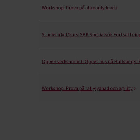
Workshop:
Prova på allmänlydnad
Studiecirkel/kurs:
SBK Specialsök Fortsättnin
Öppen verksamhet:
Öppet hus på Hallsbergs
Workshop:
Prova på rallylydnad och agility