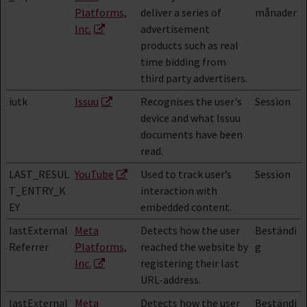
Platforms,
deliver a series of
månader
Inc.
advertisement
products such as real
time bidding from
third party advertisers.
iutk
Issuu
Recognises the user's
Session
device and what Issuu
documents have been
read.
LAST_RESUL
YouTube
Used to track user’s
Session
T_ENTRY_K
interaction with
EY
embedded content.
lastExternal
Meta
Detects how the user
Beständi
Referrer
Platforms,
reached the website by
g
Inc.
registering their last
URL-address.
lastExternal
Meta
Detects how the user
Beständi