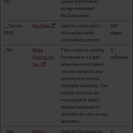
YEC
player preferences
using embedded
YouTube video
__Secure-
YouTube
Used to track user’s
180
YNID
interaction with
dagar
embedded content.
_fbc
Meta
This cookie is used by
3
Platforms,
Facebook to target
månader
Inc.
advertisement based
on user behavior and
preferences across
multiple websites. The
cookie contains an
encrypted ID which
allows Facebook to
identify the user across
websites.
_fbp
Meta
Used by Facebook to
3