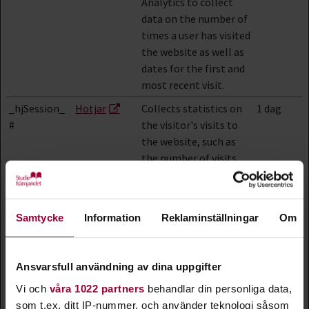
Analytics to collect
data on the number of
times a user has visited
the website as well as
dates for the first and
most recent visit.
_hjSession_
Hotjar
Collects statistics on
1 dag
#
the visitor's visits to
the website, such as
the number of visits,
average time spent on
the website and what
pages have been read.
Samtycke
Information
Reklaminställningar
Om
_hjSessionU
Hotjar
Collects statistics on
1 år
ser_#
the visitor's visits to
the website, such as
Ansvarsfull användning av dina uppgifter
the number of visits,
Vi och
våra 1022 partners
behandlar din personliga data,
average time spent on
som t.ex. ditt IP-nummer, och använder teknologi såsom