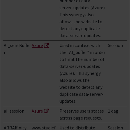
number of data-
server-updates (Azure).
This synergy also
allows the website to
detect any duplicate
data-server-updates.
AI_sentBuffe
Azure
Used in context with
Session
r
the "AI_buffer" in order
to limit the number of
data-server-updates
(Azure). This synergy
also allows the
website to detect any
duplicate data-server-
updates.
ai_session
Azure
Preserves users states
1 dag
across page requests.
ARRAffinity
www.studief
Used to distribute
Session