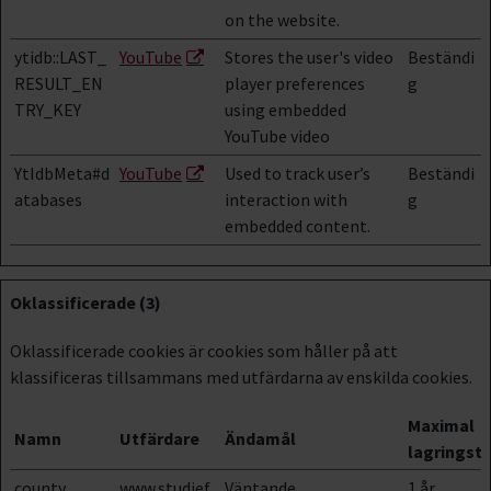
on the website.
ytidb::LAST_
YouTube
Stores the user's video
Beständi
RESULT_EN
player preferences
g
TRY_KEY
using embedded
YouTube video
YtIdbMeta#d
YouTube
Used to track user’s
Beständi
atabases
interaction with
g
embedded content.
Oklassificerade (3)
Oklassificerade cookies är cookies som håller på att
klassificeras tillsammans med utfärdarna av enskilda cookies.
Maximal
Namn
Utfärdare
Ändamål
lagringsti
county
www.studief
Väntande
1 år