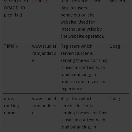
SESSION_ST
Issuu
Registers statistical
Session
ORAGE_ID_
data on users'
pico_lsid
behaviour on the
website. Used for
internal analytics by
the website operator.
TiPMix
www.studief
Registers which
1 dag
ramjandet.s
server-cluster is
e
serving the visitor. This
is used in context with
load balancing, in
order to optimize user
experience.
x-ms-
www.studief
Registers which
1 dag
routing-
ramjandet.s
server-cluster is
name
e
serving the visitor. This
is used in context with
load balancing, in