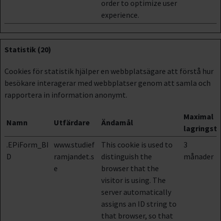
order to optimize user
experience.
Statistik (20)
Cookies för statistik hjälper en webbplatsägare att förstå hur
besökare interagerar med webbplatser genom att samla och
rapportera in information anonymt.
Maximal
Namn
Utfärdare
Ändamål
lagringsti
.EPiForm_BI
www.studief
This cookie is used to
3
D
ramjandet.s
distinguish the
månader
e
browser that the
visitor is using. The
server automatically
assigns an ID string to
that browser, so that