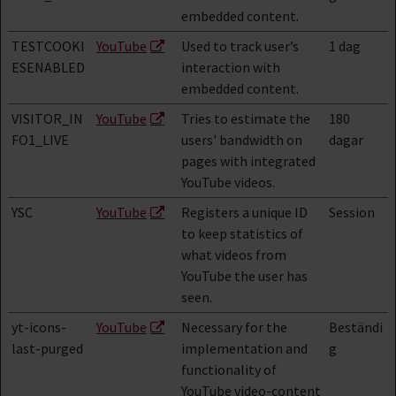
embedded content.
TESTCOOKI
YouTube
Used to track user’s
1 dag
ESENABLED
interaction with
embedded content.
VISITOR_IN
YouTube
Tries to estimate the
180
FO1_LIVE
users' bandwidth on
dagar
pages with integrated
YouTube videos.
YSC
YouTube
Registers a unique ID
Session
to keep statistics of
what videos from
YouTube the user has
seen.
yt-icons-
YouTube
Necessary for the
Beständi
last-purged
implementation and
g
functionality of
YouTube video-content