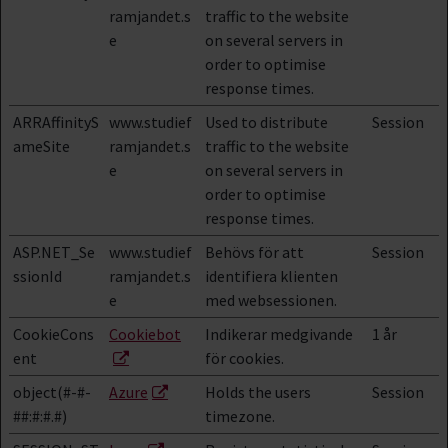
ramjandet.s
traffic to the website
e
on several servers in
order to optimise
response times.
ARRAffinityS
www.studief
Used to distribute
Session
ameSite
ramjandet.s
traffic to the website
e
on several servers in
order to optimise
response times.
ASP.NET_Se
www.studief
Behövs för att
Session
ssionId
ramjandet.s
identifiera klienten
e
med websessionen.
CookieCons
Cookiebot
Indikerar medgivande
1 år
ent
för cookies.
object(#-#-
Azure
Holds the users
Session
##:#:#.#)
timezone.