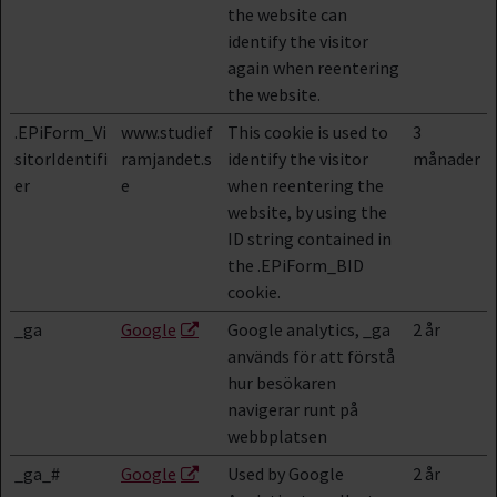
the website can
identify the visitor
again when reentering
the website.
.EPiForm_Vi
www.studief
This cookie is used to
3
sitorIdentifi
ramjandet.s
identify the visitor
månader
er
e
when reentering the
website, by using the
ID string contained in
the .EPiForm_BID
cookie.
_ga
Google
Google analytics, _ga
2 år
används för att förstå
hur besökaren
navigerar runt på
webbplatsen
_ga_#
Google
Used by Google
2 år