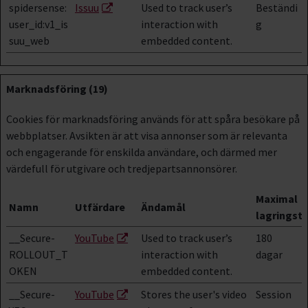
spidersense:
Issuu
Used to track user’s
Beständi
user_id:v1_is
interaction with
g
suu_web
embedded content.
Marknadsföring (19)
Cookies för marknadsföring används för att spåra besökare på
webbplatser. Avsikten är att visa annonser som är relevanta
och engagerande för enskilda användare, och därmed mer
värdefull för utgivare och tredjepartsannonsörer.
Maximal
Namn
Utfärdare
Ändamål
lagringsti
__Secure-
YouTube
Used to track user’s
180
ROLLOUT_T
interaction with
dagar
OKEN
embedded content.
__Secure-
YouTube
Stores the user's video
Session