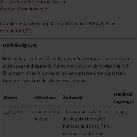
Ditt nuvarande tillstånd: Avvisa.
Ändra ditt medgivande
Cookie-deklaration uppdaterades senast 09/07/2026 av
Cookiebot
:
Nödvändig (14)
Nödvändiga cookies låter dig använda webbplatsen genom att
aktivera grundläggande funktioner, såsom sidnavigering och
åtkomst till säkra områden på webbplatsen. Webbplatsen
fungerar inte korrekt utan dessa cookies.
Maximal
Namn
Utfärdare
Ändamål
lagringsti
__cf_bm
studieframja
This cookie is used to
1 dag
ndet.se
distinguish between
humans and bots. This
is beneficial for the