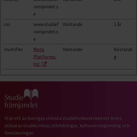
ramjandet.s
e
css
www.studief
Väntande
1 år
ramjandet.s
e
multiFbc
Meta
Väntande
Beständi
Platforms,
g
Inc.
Gå till studiefrämjandets startsida
Vi är ett av Sveriges största studieförbund med ett brett
utbud av studiecirklar, utbildningar, kulturarrangemang och
föreläsningar.