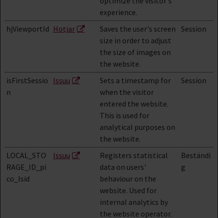
optimize the visitor's
experience.
hjViewportId
Hotjar
Saves the user's screen
Session
size in order to adjust
the size of images on
the website.
isFirstSessio
Issuu
Sets a timestamp for
Session
n
when the visitor
entered the website.
This is used for
analytical purposes on
the website.
LOCAL_STO
Issuu
Registers statistical
Beständi
RAGE_ID_pi
data on users'
g
co_lsid
behaviour on the
website. Used for
internal analytics by
the website operator.