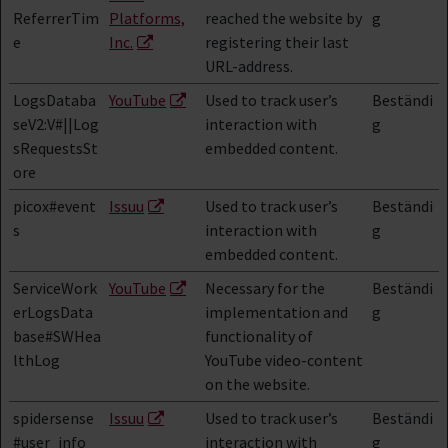
ReferrerTim
Platforms,
reached the website by
g
e
Inc.
registering their last
URL-address.
LogsDataba
YouTube
Used to track user’s
Beständi
seV2:V#||Log
interaction with
g
sRequestsSt
embedded content.
ore
picox#event
Issuu
Used to track user’s
Beständi
s
interaction with
g
embedded content.
ServiceWork
YouTube
Necessary for the
Beständi
erLogsData
implementation and
g
base#SWHea
functionality of
lthLog
YouTube video-content
on the website.
spidersense
Issuu
Used to track user’s
Beständi
#user_info
interaction with
g