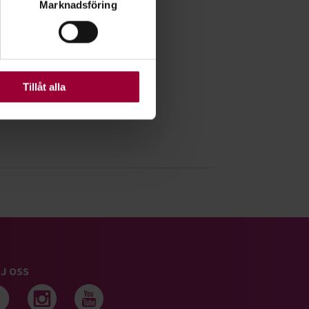
Marknadsföring
ljsektionen
. Du kan ändra
ats. Vissa kakor är
Tillåt alla
J OSS