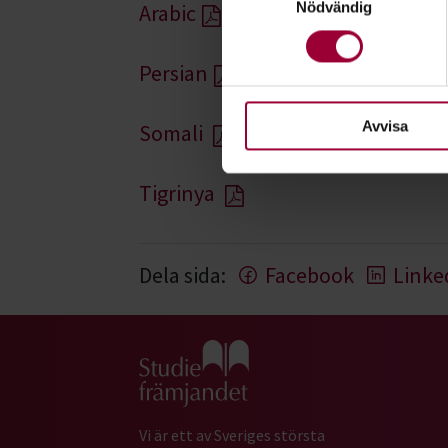
Nödvändig
Arabic
Ta reda på mer om hur dina pe
eller dra tillbaka ditt samtyc
Persian
För att du ska få en så bra 
nödvändiga för att webbplats
Avvisa
Somali
Tigrinya
Dela sida:
Facebook
Linke
Gå till studiefrämjandets startsida
Vi är ett av Sveriges största