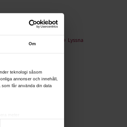
Lyssna
Om
änder teknologi såsom
Somali and Tigrinya
rsonliga annonser och innehåll,
a som får använda din data
lera meter
ryck)