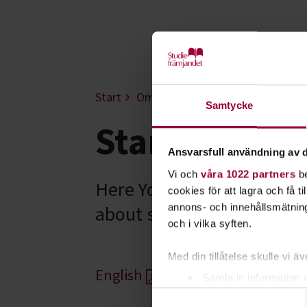
Start
Om oss
Vår organisation
Abo
Samtycke
Start up stud
Ansvarsfull användning av d
Vi och
våra 1022 partners
be
Here You will find basic in
cookies för att lagra och få t
annons- och innehållsmätning
about study circles.
och i vilka syften.
Med din tillåtelse skulle vi äve
English
Samla in information 
Samtyckesval
Identifiera din enhet 