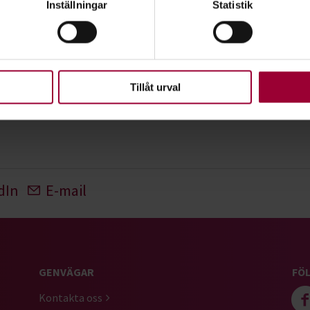
Inställningar
Statistik
rsonliga uppgifter behandlas och ställ in dina preferenser i
deta
ke när som helst från cookie-förklaringen.
upplevelse som möjligt använder vi kakor (cookies) på vår webbpl
en ska fungera. Andra är valbara.
Tillåt urval
dIn
E-mail
GENVÄGAR
FÖL
Kontakta oss