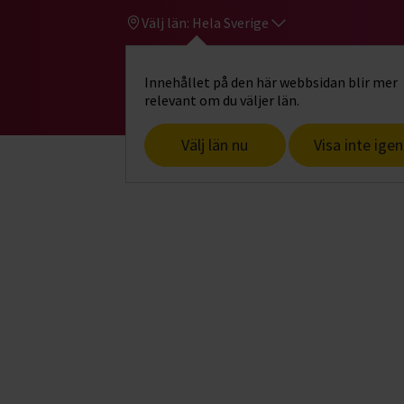
Välj län:
Hela Sverige
Innehållet på den här webbsidan blir mer
Hi
Gå till studiefrämjandets startsid
relevant om du väljer län.
Välj län nu
Visa inte igen