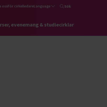
a oss
För cirkelledare
Language
Sök
rser, evenemang & studiecirklar