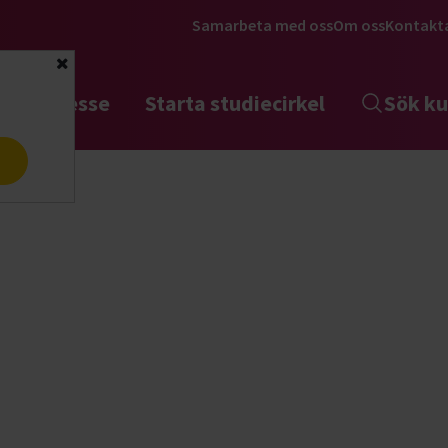
Samarbeta med oss
Om oss
Kontakt
Stäng
tta intresse
Starta studiecirkel
Sök ku
a