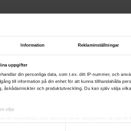
ut Studiefrämjandet
Start up a studycircle
Information
Reklaminställningar
y circles
ina uppgifter
handlar din personliga data, som t.ex. ditt IP-nummer, och anv
formation in Arabic, English, Persian, 
illgång till information på din enhet för att kunna tillhandahålla pe
, åskådarinsikter och produktutveckling. Du kan själv välja vilk
n vilja:
om din geografiska plats som kan ha en noggrannhet på upp till f
genom att aktivt skanna den för specifika kännetecken (fingeravt