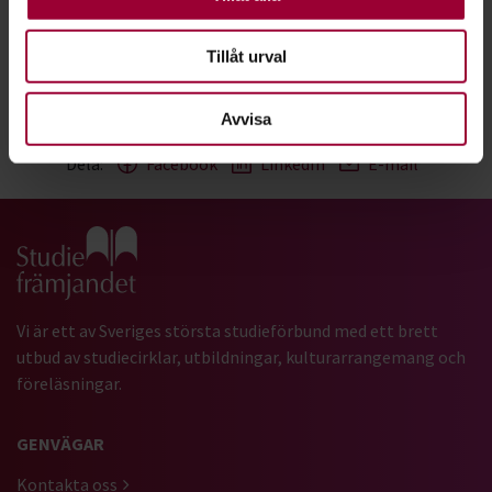
Vid frågor om tjänsten - kontakta skoladministratör
Niklas
Widén
.
Tillåt urval
Ansök här!
Avvisa
Dela:
Facebook
LinkedIn
E-mail
Gå till studiefrämjandets startsida
Vi är ett av Sveriges största studieförbund med ett brett
utbud av studiecirklar, utbildningar, kulturarrangemang och
föreläsningar.
GENVÄGAR
Kontakta oss