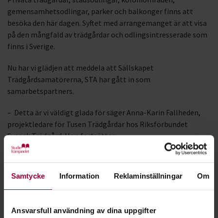
gemensamhetsodlingar, parker och balkonger finns att
besöka den här dagen. Syftet med arrangemanget är att visa
på den mångfald av trädgårdar och odlingsintresserade som
finns i Sverige.
Nu har vi glädjen att meddela att Sällskapet
Trädgårdsamatörerna, STA har gått in som
samarbetspartners.
– Detta är vi väldigt glada för säger Anna-Karin Fallheden,
projektledare för Tusen Trädgårdar hos Riksförbundet
Svensk Trädgård. Hon fortsätter:
– Sällskapet Trädgårdsamatörerna har både härliga
trädgårdar och en hel del trädgårdskunskap. Vi hoppas att
Samtycke
Information
Reklaminställningar
Om
detta samarbete ännu mer ska visa på mångfalden av
trädgårdar i vårt land och ge en ökad kännedom om
arrangemanget, och dessutom bidra till att än fler
Ansvarsfull användning av dina uppgifter
trädgårdar väljer att öppna upp under Tusen Trädgårdar.