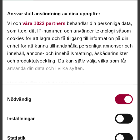
Bioblitz på upptäcktsfärd i grönskan
12 timmar på Klossen
Ansvarsfull användning av dina uppgifter
Ledare: Tillsammans kan vi mer
Vi och
våra 1022 partners
behandlar din personliga data,
som t.ex. ditt IP-nummer, och använder teknologi såsom
Cirkeln.nu
cookies för att lagra och få tillgång till information på din
enhet för att kunna tillhandahålla personliga annonser och
Tidningen Cirkeln ges ut av Studiefrämjandet. Den inspirerar,
innehåll, annons- och innehållsmätning, åskådarinsikter
underhåller och ökar kunskapen om folkbildning och ideellt
och produktutveckling. Du kan själv välja vilka som får
ledarskap.
använda din data och i vilka syften.
Läs e-tidningen på
Cirkelns webbsida
. Där kan du också
bläddra i alla nummer från 2013 och framåt. Klicka dig runt
Med din tillåtelse skulle vi även vilja:
och hitta inspirerande artiklar i alla möjliga ämnen. Trevlig
Samla in information om din geografiska plats
Samtyckesval
läsning!
Nödvändig
som kan ha en noggrannhet på upp till flera meter
Identifiera din enhet genom att aktivt skanna den
Text:
Daniel Forsberg
för specifika kännetecken (fingeravtryck)
Inställningar
Senast ändrad:
28 september 2023
Ta reda på mer om hur dina personliga uppgifter
behandlas och ställ in dina preferenser i
detaljsektionen
.
Statistik
Dela:
Facebook
LinkedIn
E-mail
Du kan ändra eller dra tillbaka ditt samtycke när som