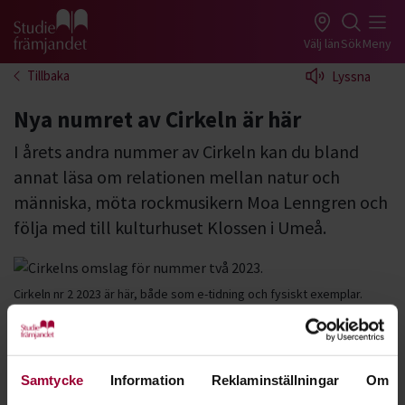
Gå till studiefrämjandets startsida
Välj län
Sök
Meny
Tillbaka
Lyssna
Nya numret av Cirkeln är här
I årets andra nummer av Cirkeln kan du bland
annat läsa om relationen mellan natur och
människa, möta rockmusikern Moa Lenngren och
följa med till kulturhuset Klossen i Umeå.
Cirkeln nr 2 2023 är här, både som e-tidning och fysiskt exemplar.
Tidningens innehåll i urval
Natur och människa
Mello en vändpunkt för rockmusikern Moa
Samtycke
Information
Reklaminställningar
Om