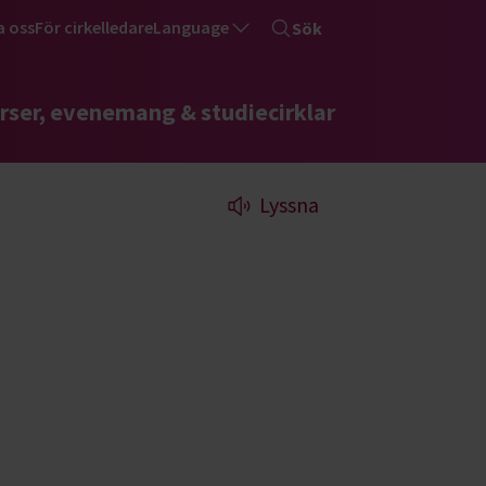
a oss
För cirkelledare
Language
Sök
rser, evenemang & studiecirklar
Lyssna