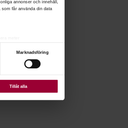
rsonliga annonser och innehåll,
a som får använda din data
lera meter
ryck)
Marknadsföring
ljsektionen
. Du kan ändra
ats. Vissa kakor är
Tillåt alla