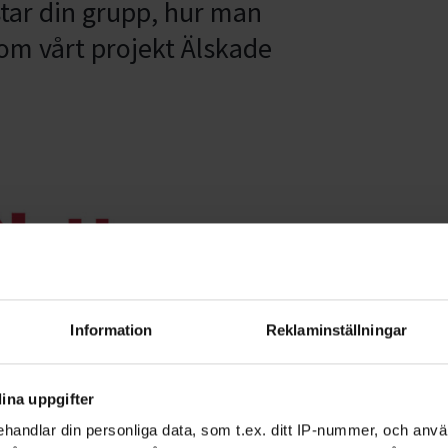
tar din grupp, hur man
om vårt projekt Älskade
Information
Reklaminställningar
ina uppgifter
handlar din personliga data, som t.ex. ditt IP-nummer, och anv