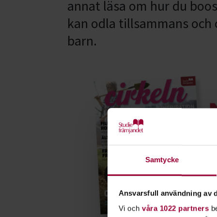
annat läsa om hur du boos
kan odla tillsammans och 
barn.
Samtycke
Ansvarsfull användning av d
Vi och
våra 1022 partners
be