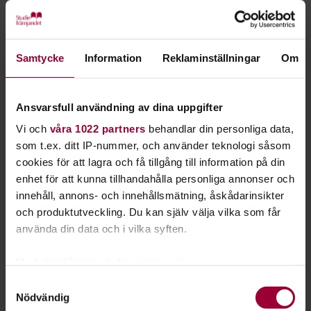
Avdelningens medarbetare och verksamhet ingår sedan den
1 januari 2025 i Studiefrämjandets avdelning Väst som är en
del av Studiefrämjandet riksförbundet.
Samtycke
Information
Reklaminställningar
Om
Verksamheten fortsätter som vanligt i den nya
organisationen. Eventuella frågor kring konkursen hänvisas
till förbundschef Andrea Rodriguez och frågor om
Ansvarsfull användning av dina uppgifter
verksamheten till verksamhetschef Väst Helena Kaså
Vi och
våra 1022 partners
behandlar din personliga data,
Winqvist.
som t.ex. ditt IP-nummer, och använder teknologi såsom
cookies för att lagra och få tillgång till information på din
enhet för att kunna tillhandahålla personliga annonser och
Helena Kaså Winqvist
innehåll, annons- och innehållsmätning, åskådarinsikter
Verksamhetschef Väst
och produktutveckling. Du kan själv välja vilka som får
Skicka e-post
använda din data och i vilka syften.
070-619 25 30
Med din tillåtelse skulle vi även vilja:
Samla in information om din geografiska plats
Samtyckesval
Nödvändig
som kan ha en noggrannhet på upp till flera meter