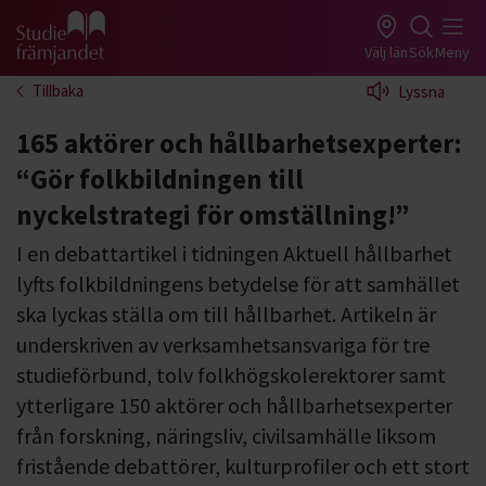
Gå till studiefrämjandets startsida
Välj län
Sök
Meny
Tillbaka
Lyssna
165 aktörer och hållbarhetsexperter:
“Gör folkbildningen till
nyckelstrategi för omställning!”
I en debattartikel i tidningen Aktuell hållbarhet
lyfts folkbildningens betydelse för att samhället
ska lyckas ställa om till hållbarhet. Artikeln är
underskriven av verksamhetsansvariga för tre
studieförbund, tolv folkhögskolerektorer samt
ytterligare 150 aktörer och hållbarhetsexperter
från forskning, näringsliv, civilsamhälle liksom
fristående debattörer, kulturprofiler och ett stort