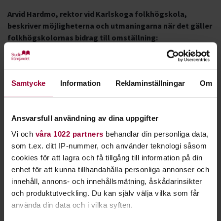
Arvid Hardmo, rektor vid Karlskoga folkhögskola,
beskriver möjligheterna och utmaningarna när det gäller
folkhögskolornas bidrag till omställning:
– Här på skolan har vi drivit många kurser kring
hållbarhetsfrågorna inom exempelvis matberedskap,
ekopedagogik eller hållbara lokalsamhällen. En del av
Samtycke
Information
Reklaminställningar
Om
folkhögskolornas roll kan vara att fungera som regionala
omställningscentra, men då behöver det finnas möjlighet
att prioritera dessa frågor och öka tillgängligheten när det
Ansvarsfull användning av dina uppgifter
gäller folkbildning för omställning. Jag hoppas detta tas i
Vi och
våra 1022 partners
behandlar din personliga data,
beaktande i de diskussioner som förs om folkhögskolornas
som t.ex. ditt IP-nummer, och använder teknologi såsom
framtid.
cookies för att lagra och få tillgång till information på din
enhet för att kunna tillhandahålla personliga annonser och
Eva Karlsson, medgrundare av Houdini Sportswear, ger
innehåll, annons- och innehållsmätning, åskådarinsikter
näringslivsperspektiv:
och produktutveckling. Du kan själv välja vilka som får
använda din data och i vilka syften.
– Folkbildning är en svensk tradition som bidragit till