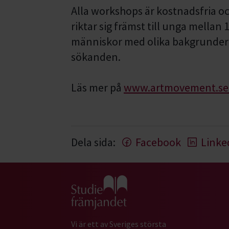
Alla workshops är kostnadsfria o
riktar sig främst till unga mellan 
människor med olika bakgrunder
sökanden.
Läs mer på
www.artmovement.se
Dela sida:
Facebook
Linke
Gå till studiefrämjandets startsida
Vi är ett av Sveriges största