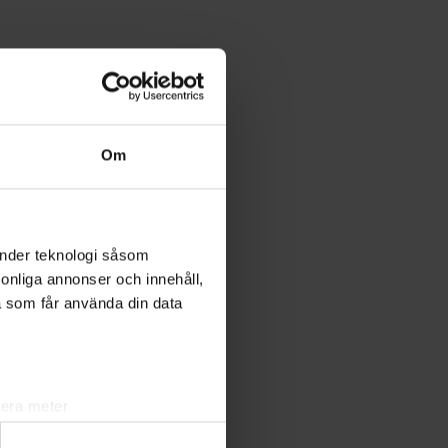
Om
änder teknologi såsom
rsonliga annonser och innehåll,
a som får använda din data
lera meter
ryck)