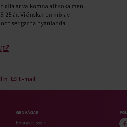
ch alla är välkomna att söka men
15-25 år. Vi önskar en mix av
 och ser gärna nyanlända
/
dIn
E-mail
GENVÄGAR
FÖL
Kontakta oss