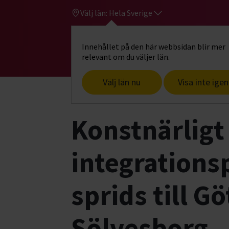
Välj län:
Hela Sverige
Innehållet på den här webbsidan blir mer
Hi
Gå till studiefrämjandets startsid
relevant om du väljer län.
Välj län nu
Visa inte igen
Start
Om oss
Aktuellt
Fotoarkeol
Konstnärligt
integrations
sprids till G
Sölvesborg