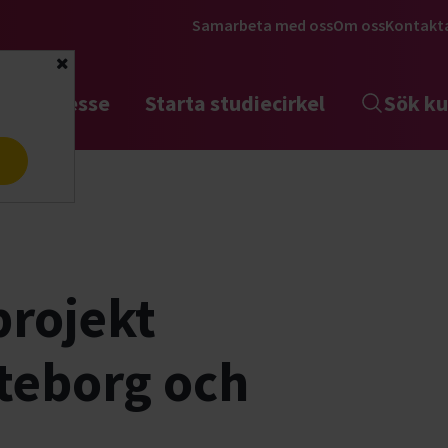
Samarbeta med oss
Om oss
Kontakt
Stäng
tta intresse
Starta studiecirkel
Sök ku
a
ogi
projekt
öteborg och