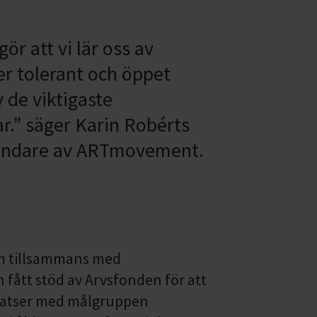
ör att vi lär oss av
er tolerant och öppet
 de viktigaste
r.” säger Karin Robérts
rundare av ARTmovement.
m tillsammans med
fått stöd av Arvsfonden för att
latser med målgruppen