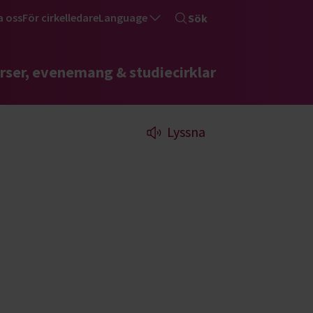
a oss
För cirkelledare
Language
Sök
rser, evenemang & studiecirklar
Lyssna