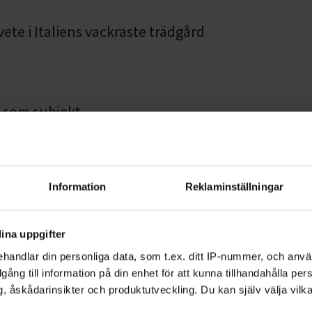
ete i Italiens vackraste trädgård
n som subjekt
tin Hultman
Information
Reklaminställningar
n klimatkollapsen: Det är dags
tinction Rebellion
ina uppgifter
handlar din personliga data, som t.ex. ditt IP-nummer, och anv
illgång till information på din enhet för att kunna tillhandahålla pe
, åskådarinsikter och produktutveckling. Du kan själv välja vilk