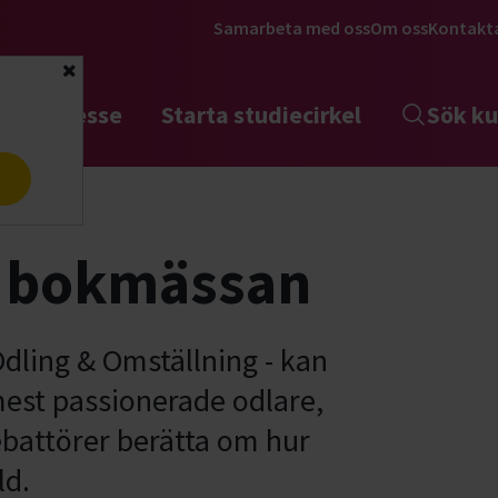
Samarbeta med oss
Om oss
Kontakt
Stäng
tta intresse
Starta studiecirkel
Sök ku
a
 2019
å bokmässan
dling & Omställning - kan
mest passionerade odlare,
battörer berätta om hur
ld.