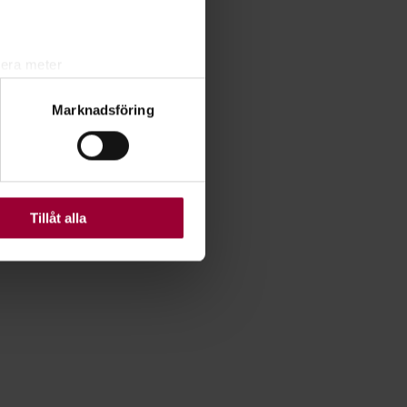
lera meter
ryck)
Marknadsföring
ljsektionen
. Du kan ändra
ats. Vissa kakor är
Tillåt alla