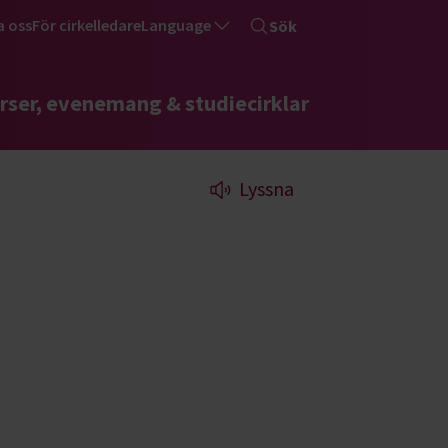
a oss
För cirkelledare
Language
Sök
rser, evenemang & studiecirklar
Lyssna