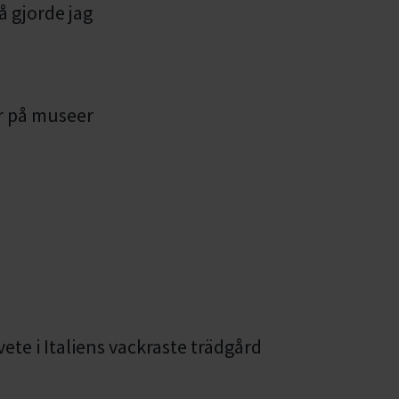
å gjorde jag
er på museer
ete i Italiens vackraste trädgård