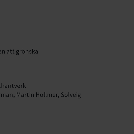
en att grönska
thantverk
man, Martin Hollmer, Solveig