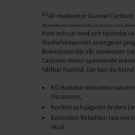
Vår moderator Gunnel Carlsson på Grön scen, bok
Kom och var med och förändra värl
Studiefrämjandet arrangerar pr
Bokmässan där vår moderator tr
Carlsson möter spännande männis
hållbar framtid. Där kan du bland
KG Hammar diskutera naturens
Oscarsson,
Kocken och jägaren Anders Lev
Extinction Rebellion tala om c
skull