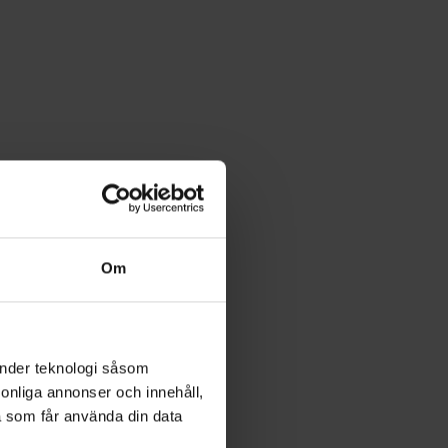
Om
änder teknologi såsom
rsonliga annonser och innehåll,
a som får använda din data