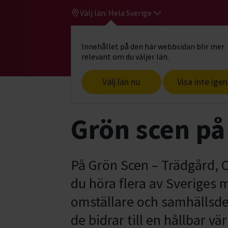
Välj län:
Hela Sverige
Innehållet på den här webbsidan blir mer
Hi
Gå till studiefrämjandets startsid
relevant om du väljer län.
Välj län nu
Visa inte igen
Start
Om oss
Aktuellt
Bokmässan
Grön scen p
På Grön Scen – Trädgård, O
du höra flera av Sveriges 
omställare och samhällsde
de bidrar till en hållbar vär