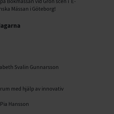
på Bokmässan vid Grön scen i E-
enska Mässan i Göteborg!
dagarna
sabeth Svalin Gunnarsson
rum med hjälp av innovativ
 Pia Hansson