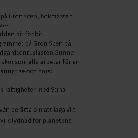
mässan
den bit för bit.
ogrammet på Grön Scen på
ädgårdsentusiasten Gunnel
kor som alla arbetar för en
 annat se och höra:
 rättigheter med Stina
én berätta om att laga vilt
ivil olydnad för planetens