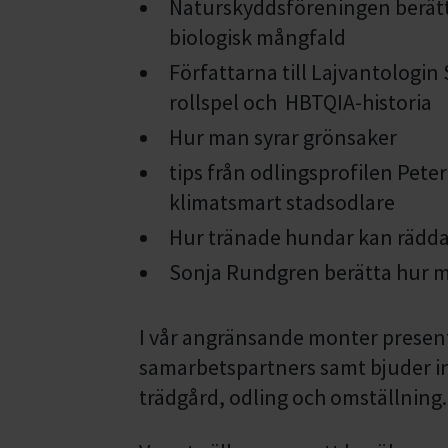
Naturskyddsföreningen berätt
biologisk mångfald
Författarna till Lajvantologin
rollspel och HBTQIA-historia
Hur man syrar grönsaker
tips från odlingsprofilen Peter
klimatsmart stadsodlare
Hur tränade hundar kan rädda 
Sonja Rundgren berätta hur ma
I vår angränsande monter presente
samarbetspartners samt bjuder i
trädgård, odling och omställning.