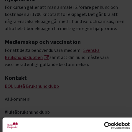
För kursen gäller att man anmäler 2 förare per hund och
kostnaden är 1700 kr totalt för ekipaget. Det går bra att
några enstaka ekipage går med 1 hund var och samsas, men
allra helst bör ekipagen ha med sig en egen hjälpförare.
Medlemskap och vaccination
För att delta behöver du vara medlem i
Svenska
Brukshundklubben
samt att din hund måste vara
vaccinerad enligt gällande bestämmelser.
Kontakt
BOL Luleå Brukshundklubb
Välkommen!
#luleåbrukshundklubb
I samarbete med