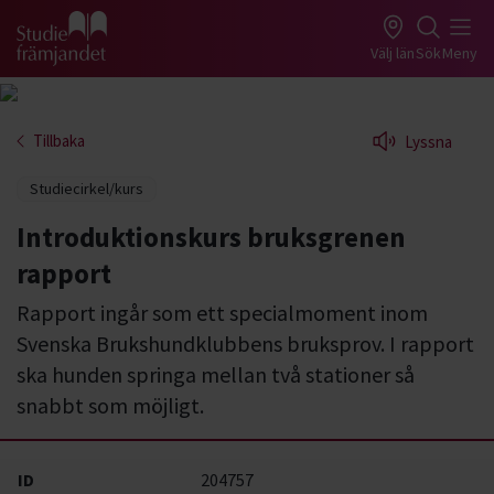
Gå till studiefrämjandets startsida
Välj län
Sök
Meny
Tillbaka
Lyssna
Studiecirkel/kurs
Introduktionskurs bruksgrenen
rapport
Rapport ingår som ett specialmoment inom
Svenska Brukshundklubbens bruksprov. I rapport
ska hunden springa mellan två stationer så
snabbt som möjligt.
ID
204757