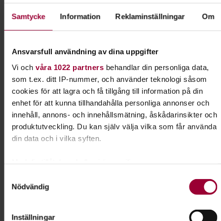
Luleå Brukshundklubb
Samtycke
Information
Reklaminställningar
Om
Kontakt
Ansvarsfull användning av dina uppgifter
Vi och
våra 1022 partners
behandlar din personliga data,
Maria J Johansson
som t.ex. ditt IP-nummer, och använder teknologi såsom
Folkbildningsutvecklare djur
cookies för att lagra och få tillgång till information på din
och natur
enhet för att kunna tillhandahålla personliga annonser och
Skicka e-post
innehåll, annons- och innehållsmätning, åskådarinsikter och
010-222 10 22
Visa mer
produktutveckling. Du kan själv välja vilka som får använda
din data och i vilka syften.
Dela:
Facebook
LinkedIn
E-mail
Med din tillåtelse skulle vi även vilja:
Samla in information om din geografiska plats som
Samtyckesval
Nödvändig
kan ha en noggrannhet på upp till flera meter
Hund & husdjur
Identifiera din enhet genom att aktivt skanna den för
specifika kännetecken (fingeravtryck)
Inställningar
Har du hund eller planerar du att skaffa en valp?