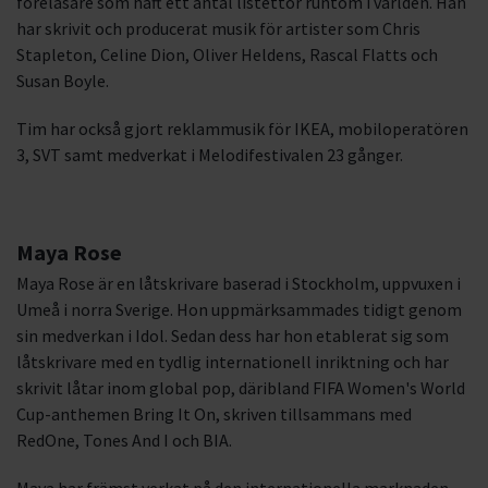
föreläsare som haft ett antal listettor runtom i världen. Han
har skrivit och producerat musik för artister som Chris
Stapleton, Celine Dion, Oliver Heldens, Rascal Flatts och
Susan Boyle.
Tim har också gjort reklammusik för IKEA, mobiloperatören
3, SVT samt medverkat i Melodifestivalen 23 gånger.
Maya Rose
Maya Rose är en låtskrivare baserad i Stockholm, uppvuxen i
Umeå i norra Sverige. Hon uppmärksammades tidigt genom
sin medverkan i Idol. Sedan dess har hon etablerat sig som
låtskrivare med en tydlig internationell inriktning och har
skrivit låtar inom global pop, däribland FIFA Women's World
Cup-anthemen Bring It On, skriven tillsammans med
RedOne, Tones And I och BIA.
Maya har främst verkat på den internationella marknaden