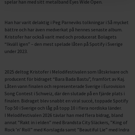
spelar han med sitt metalband Eyes Wide Open.
Han har varit delaktig i Peg Parneviks tolkningar i Så mycket
bättre och har även medverkat på hennes senaste album.
Kristofer har också varit med och producerat Bolagets
“Ikväll igen” – den mest spelade låten på Spotify i Sverige
under 2023.
2025 deltog Kristofer i Melodifestivalen som låtskrivare och
producent för bidraget “Bara Bada Bastu”, framfört av Kaj.
Låten vann finalen och representerade Sverige i Eurovision
Song Contest i Schweiz, där den slutade på en fjärde plats i
finalen. Bidraget blev snabbt en viral succé, toppade Spotify
Top 50 i Sverige och låg på topp 10 i flera nordiska länder.
I Melodifestivalen 2026 tävlar han med flera bidrag, bland
annat ”Rakt in i elden” med Brandsta City Släckers, ”King of
Rock ’n’ Roll” med Korslagda samt ”Beautiful Lie” med Indra