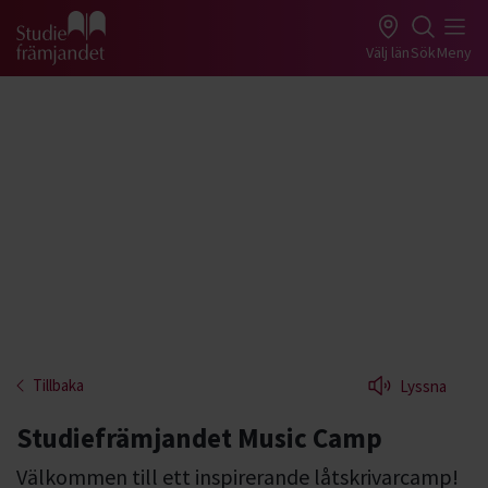
Gå till studiefrämjandets startsida
Välj län
Sök
Meny
Tillbaka
Lyssna
Studiefrämjandet Music Camp
Välkommen till ett inspirerande låtskrivarcamp!