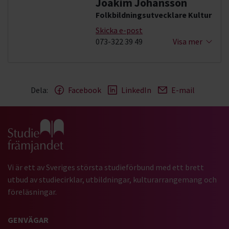
Joakim Johansson
Folkbildningsutvecklare Kultur
Skicka e-post
073-322 39 49
Visa mer
Dela:
Facebook
LinkedIn
E-mail
Gå till studiefrämjandets startsida
Vi är ett av Sveriges största studieförbund med ett brett
utbud av studiecirklar, utbildningar, kulturarrangemang och
föreläsningar.
GENVÄGAR