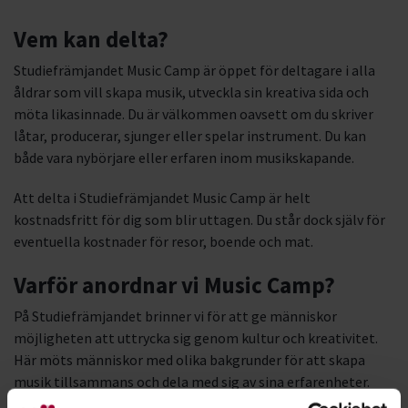
Vem kan delta?
Studiefrämjandet Music Camp är öppet för deltagare i alla
åldrar som vill skapa musik, utveckla sin kreativa sida och
möta likasinnade. Du är välkommen oavsett om du skriver
låtar, producerar, sjunger eller spelar instrument. Du kan
både vara nybörjare eller erfaren inom musikskapande.
Att delta i Studiefrämjandet Music Camp är helt
kostnadsfritt för dig som blir uttagen. Du står dock själv för
eventuella kostnader för resor, boende och mat.
Varför anordnar vi Music Camp?
På Studiefrämjandet brinner vi för att ge människor
möjligheten att uttrycka sig genom kultur och kreativitet.
Här möts människor med olika bakgrunder för att skapa
musik tillsammans och dela med sig av sina erfarenheter.
Studiefrämjandet Music Camp är ett sätt att: