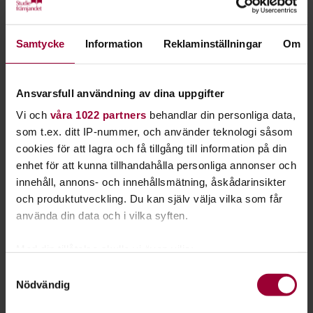
inspirera och utveckla musikskapare på alla nivåer.
Samtycke
Information
Reklaminställningar
Om
främja samarbete och nätverkande mellan musiker,
producenter och låtskrivare.
skapa en plattform där passion för musik kan
Ansvarsfull användning av dina uppgifter
förvandlas till kreativa projekt.
Vi och
våra 1022 partners
behandlar din personliga data,
som t.ex. ditt IP-nummer, och använder teknologi såsom
Våra ledare
cookies för att lagra och få tillgång till information på din
enhet för att kunna tillhandahålla personliga annonser och
Våra ledare har stor erfarenhet av musikbranschen och att
innehåll, annons- och innehållsmätning, åskådarinsikter
skapa och producera musik.
och produktutveckling. Du kan själv välja vilka som får
Andreas Werling
använda din data och i vilka syften.
Andreas Werling är en Grammis-vinnande låtskrivare,
Med din tillåtelse skulle vi även vilja:
producent och Senior A&R som står bakom musiken för
Samla in information om din geografiska plats
några av Sveriges mest streamade artister och låtar.
Samtyckesval
Nödvändig
som kan ha en noggrannhet på upp till flera meter
Han har arbetat med bland annat Bolaget, Miriam Bryant,
Identifiera din enhet genom att aktivt skanna den