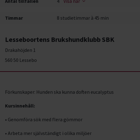
Antal tillfällen
4
Visa när
Timmar
8 studietimmar à 45 min
Lesseboortens Brukshundklubb SBK
Drakahöjden 1
560 50 Lessebo
Förkunskaper: Hunden ska kunna doften eucalyptus
Kursinnehåll:
• Genomföra sök med flera gömmor
• Arbeta mer självständigt i olika miljöer