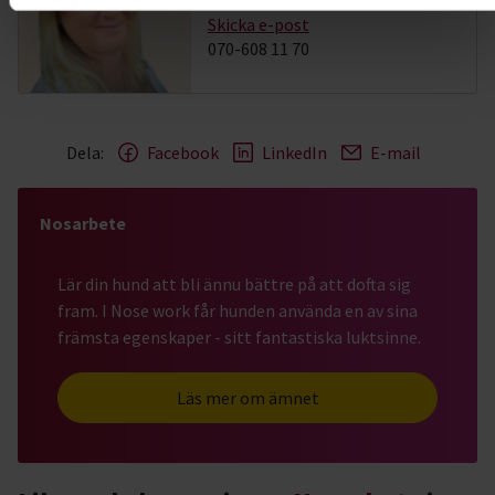
Skicka e-post
070-608 11 70
Dela:
Facebook
LinkedIn
E-mail
Nosarbete
Lär din hund att bli ännu bättre på att dofta sig
fram. I Nose work får hunden använda en av sina
främsta egenskaper - sitt fantastiska luktsinne.
Läs mer om ämnet