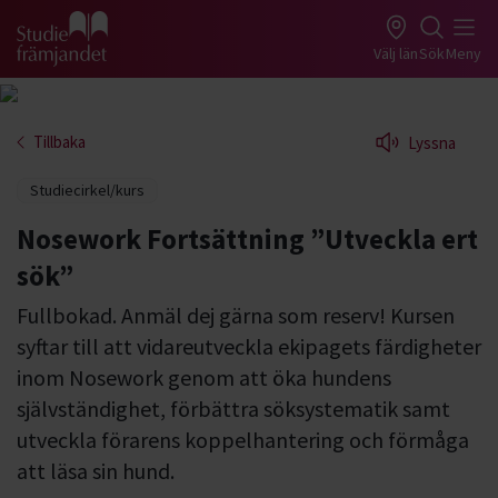
Gå till studiefrämjandets startsida
Välj län
Sök
Meny
Tillbaka
Lyssna
Studiecirkel/kurs
Nosework Fortsättning ”Utveckla ert
sök”
Fullbokad. Anmäl dej gärna som reserv! Kursen
syftar till att vidareutveckla ekipagets färdigheter
inom Nosework genom att öka hundens
självständighet, förbättra söksystematik samt
utveckla förarens koppelhantering och förmåga
att läsa sin hund.