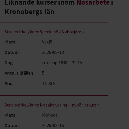
Liknande kurser inom
Nosarbete
i
Kronobergs län
Nosarbete- kurser, studiecirklar & evenemang (8 rader)
Studiecirkel/kurs:
Specialsök Nybörjare
Plats
Växjö
Datum
2026-08-13
Dag
torsdag 18:00 - 20:15
Antal tillfällen
5
Pris
1 600 kr
Studiecirkel/kurs:
Nosaktivering – nybörjarkurs
Plats
Moheda
Datum
2026-08-16