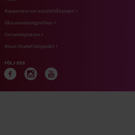
Rapportera om missförhållanden
Våra anmälningsvillkor
Om webbplatsen
About Studiefrämjandet
FÖLJ OSS
Följ oss på facebook
Följ oss på instagra
Följ oss på yout