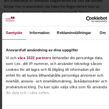
att vi bekräftat er anmälan. Ångerrätten tar slut när kursen
börjar. Om ni avanmäler när tiden för ångerrätten löpt ut,
har vi rätt att ta ut en administrationsavgift. Om ni
avanmäler er efter kursstart är ni skyldig att betala full
kursavgift. Läs mer här:
https://www.studieframjandet.se/om-
Samtycke
Information
Reklaminställningar
Om
oss/anmalningsvillkor/
Avanmälan görs på:
kronobergslan@studieframjandet.se
Ansvarsfull användning av dina uppgifter
Bekräftelse -
Har du inte fått bekräftelse på din anmälan
Vi och
våra 1022 partners
behandlar din personliga data,
efter 8 dagar kontakta:
kronobergslan@studieframjandet.se
som t.ex. ditt IP-nummer, och använder teknologi såsom
cookies för att lagra och få tillgång till information på din
Bra att veta -
Vi tar in och godkänner alla anmälningar
enhet för att kunna tillhandahålla personliga annonser och
manuellt. När det är gjort tickar antalet platser ner på
innehåll, annons- och innehållsmätning, åskådarinsikter och
hemsidan, men
innan
det är gjort så kan det se ut som att
produktutveckling. Du kan själv välja vilka som får använda
det finns fler platser kvar i en kurs än vad det faktiskt gör. Vi
din data och i vilka syften.
ber er ha överseende med detta. Vi tar givetvis in alla
anmälningar i turordning och ni som
inte
får en ordinarie
Med din tillåtelse skulle vi även vilja:
plats läggs som reserver i kursen – och blir kontaktade så