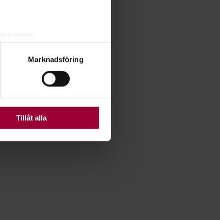
lera meter
ryck)
Marknadsföring
ljsektionen
. Du kan ändra
ats. Vissa kakor är
Tillåt alla