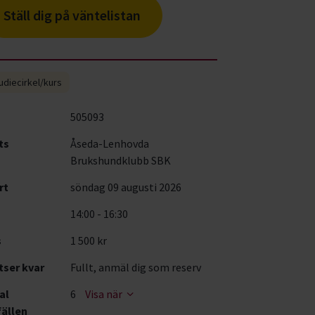
Ställ dig på väntelistan
udiecirkel/kurs
505093
ts
Åseda-Lenhovda
Brukshundklubb SBK
rt
söndag 09 augusti 2026
14:00 - 16:30
s
1 500 kr
tser kvar
Fullt, anmäl dig som reserv
al
6
Visa när
fällen