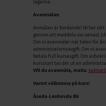
lagarna.
Avanmälan
Anmälan är bindande! Ni har rätt
genom att meddela oss senast 14 d
Om ni avanmäler när tiden för ånge
administrationsavgift. Om ni avanm
betala full kursavgift. Om avbokn
kursstart tas det ut en administra
Vill du avanmäla, maila
:
kalmarl
Varmt välkomna på kurs!
Åseda-Lenhovda Bk