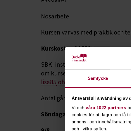
Nosarbete
Kursen varvas med praktik och te
Kurskostnad
1500 kr
SBK- instruktörer: Helen Erdman
om kursen kontakta
helenerdma
Samtycke
lisa85johansson@gmail.com
Antal gånger 6 träffar 18 studiet
Ansvarsfull användning av d
Vi och
våra 1022 partners
be
Söndagar tid 14.00-ca 16.30
cookies för att lagra och få t
annons- och innehållsmätning
9/8,
och i vilka syften.