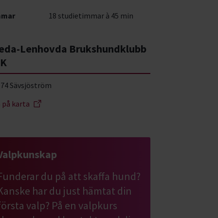
mmar
18 studietimmar à 45 min
eda-Lenhovda Brukshundklubb
BK
 74 Sävsjöström
a på karta
Valpkunskap
Funderar du på att skaffa hund?
Kanske har du just hämtat din
första valp? På en valpkurs