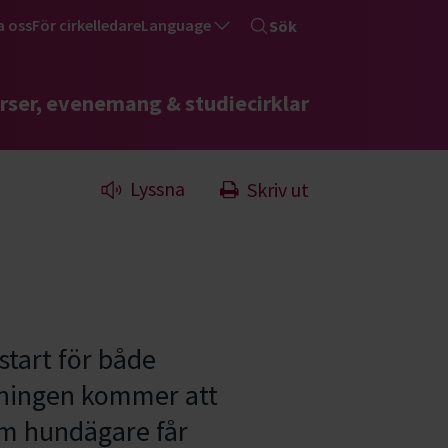
a oss
För cirkelledare
Language
Sök
rser, evenemang & studiecirklar
Lyssna
Skriv ut
start för både
rningen kommer att
som hundägare får