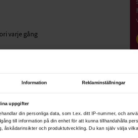
ori varje gång
 och Lisa Johansson. För mer information
n7@gmail.com
eller
Information
Reklaminställningar
immar
ina uppgifter
handlar din personliga data, som t.ex. ditt IP-nummer, och anv
illgång till information på din enhet för att kunna tillhandahålla pe
, åskådarinsikter och produktutveckling. Du kan själv välja vilk