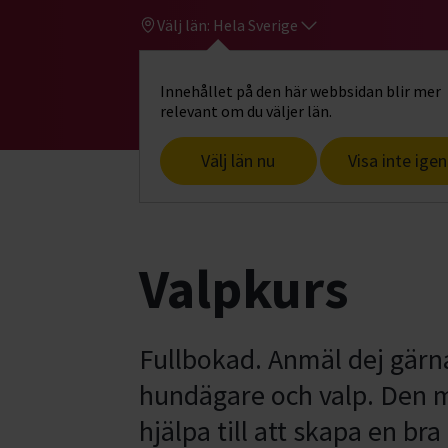
Välj län:
Hela Sverige
Innehållet på den här webbsidan blir mer
Hi
Gå till studiefrämjandets startsid
relevant om du väljer län.
Välj län nu
Visa inte igen
Start
Hitta intresse
Hund & husdjur
Valpkurs
Fullbokad. Anmäl dej gärna
hundägare och valp. Den m
hjälpa till att skapa en br