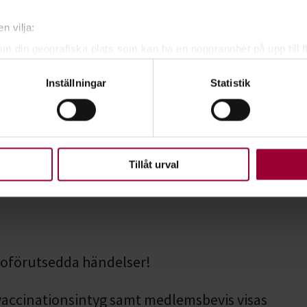
n vilja:
om din geografiska plats som kan ha en noggrannhet på upp till f
genom att aktivt skanna den för specifika kännetecken (fingeravt
Inställningar
Statistik
rsonliga uppgifter behandlas och ställ in dina preferenser i
deta
ke när som helst från cookie-förklaringen.
upplevelse som möjligt använder vi kakor (cookies) på vår webbpl
en ska fungera. Andra är valbara.
Tillåt urval
 oförutsedda händelser!
vaccinationsintyg samt medlemsbevis visas