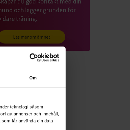
skapar du god kontakt med din
hund och lägger grunden för
vidare träning.
Läs mer om ämnet
Om
änder teknologi såsom
rsonliga annonser och innehåll,
a som får använda din data