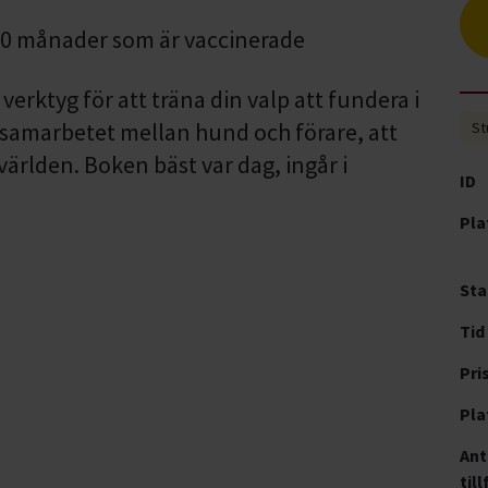
10 månader som är vaccinerade
verktyg för att träna din valp att fundera i
å samarbetet mellan hund och förare, att
St
världen. Boken bäst var dag, ingår i
ID
Pla
Sta
Tid
Pri
Pla
Ant
till