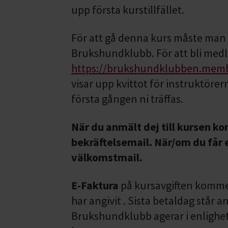
upp första kurstillfället.
För att gå denna kurs måste ma
Brukshundklubb. För att bli medl
https://brukshundklubben.memb
visar upp kvittot för instruktöre
första gången ni träffas.
När du anmält dej till kursen k
bekräftelsemail. När/om du får 
välkomstmail.
E-Faktura
på kursavgiften kommer
har angivit . Sista betaldag står
Brukshundklubb agerar i enligh