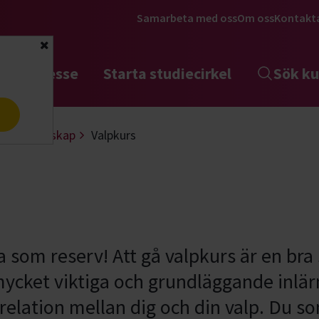
Samarbeta med oss
Om oss
Kontakt
Stäng
tta intresse
Starta studiecirkel
Sök ku
a
Valpkunskap
Valpkurs
 som reserv! Att gå valpkurs är en bra 
ycket viktiga och grundläggande inlä
a relation mellan dig och din valp. Du 