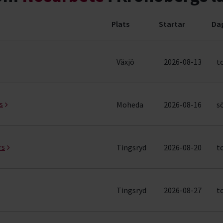
Plats
Startar
Da
8 rader)
Växjö
2026-08-13
t
s
Moheda
2026-08-16
s
rs
Tingsryd
2026-08-20
t
Tingsryd
2026-08-27
t