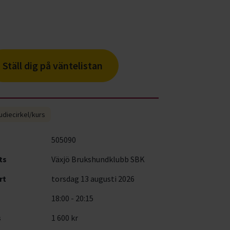
Ställ dig på väntelistan
udiecirkel/kurs
505090
ts
Växjö Brukshundklubb SBK
rt
torsdag 13 augusti 2026
18:00 - 20:15
s
1 600 kr