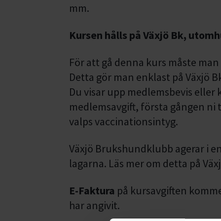
mm.
Kursen hålls på Växjö Bk, utom
För att gå denna kurs måste man
Detta gör man enklast på Växjö 
Du visar upp medlemsbevis eller k
medlemsavgift, första gången ni t
valps vaccinationsintyg.
Växjö Brukshundklubb agerar i e
lagarna. Läs mer om detta på Väx
E-Faktura
på kursavgiften kommer
har angivit.