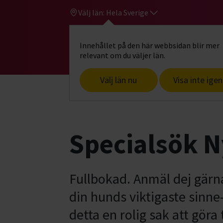
Välj län:
Hela Sverige
Innehållet på den här webbsidan blir mer
Hi
Gå till studiefrämjandets startsid
relevant om du väljer län.
Välj län nu
Visa inte igen
Start
Hitta intresse
Hund & husdjur
Specialsök N
Fullbokad. Anmäl dej gärn
din hunds viktigaste sinne-
detta en rolig sak att göra