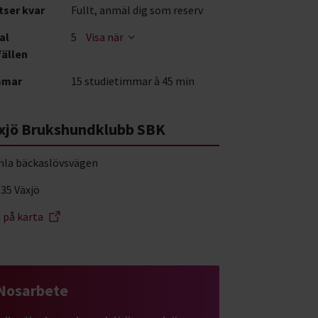
tser kvar
Fullt, anmäl dig som reserv
al
5
Visa när
fällen
mmar
15 studietimmar à 45 min
xjö Brukshundklubb SBK
la bäckaslövsvägen
 35 Växjö
a på karta
Nosarbete