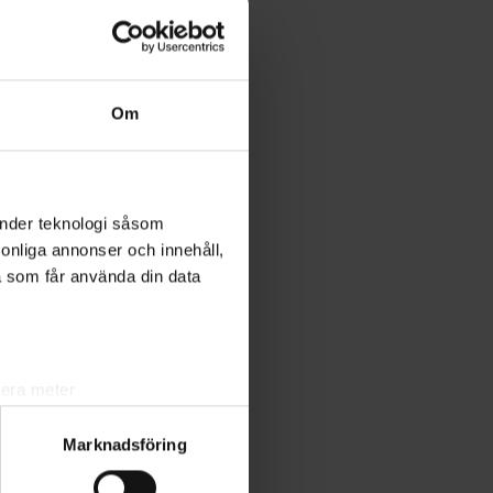
Om
änder teknologi såsom
rsonliga annonser och innehåll,
a som får använda din data
lera meter
ryck)
Marknadsföring
ljsektionen
. Du kan ändra