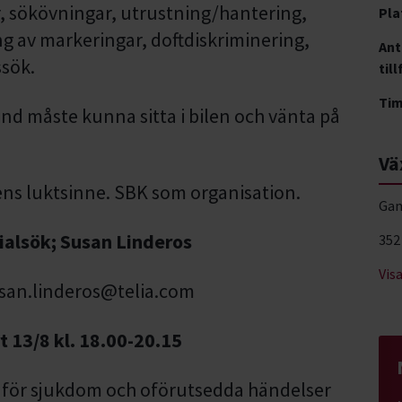
r, sökövningar, utrustning/hantering,
Pla
ing av markeringar, doftdiskriminering,
Ant
sök.
till
Ti
und måste kunna sitta i bilen och vänta på
Vä
ns luktsinne. SBK som organisation.
Gam
ialsök; Susan Linderos
352
Vis
san.linderos@telia.com
t 13/8 kl. 18.00-20.15
n för sjukdom och oförutsedda händelser