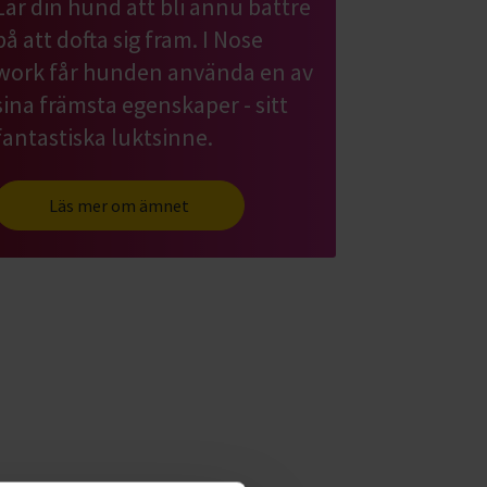
Lär din hund att bli ännu bättre
på att dofta sig fram. I Nose
work får hunden använda en av
sina främsta egenskaper - sitt
fantastiska luktsinne.
Läs mer om ämnet