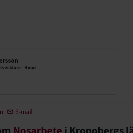
ersson
tvecklare - Hund
In
E-mail
nom
Nosarbete
i Kronobergs l