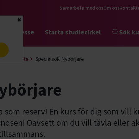
Samarbeta med oss
Om oss
Kontakt
Stäng
tta intresse
Starta studiecirkel
Sök ku
a
Nosarbete
Specialsök Nybörjare
ybörjare
a som reserv! En kurs för dig som vill
nosen! Oavsett om du vill tävla eller a
 tillsammans.