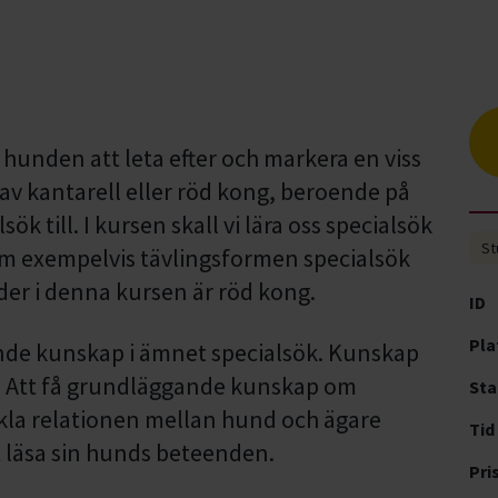
n hunden att leta efter och markera en viss
n av kantarell eller röd kong, beroende på
ök till. I kursen skall vi lära oss specialsök
St
m exempelvis tävlingsformen specialsök
nder i denna kursen är röd kong.
ID
Pla
nde kunskap i ämnet specialsök. Kunskap
. Att få grundläggande kunskap om
Sta
eckla relationen mellan hund och ägare
Tid
 läsa sin hunds beteenden.
Pri