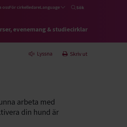
a oss
För cirkelledare
Language
Sök
rser, evenemang & studiecirklar
Lyssna
Skriv ut
 kunna arbeta med
ktivera din hund är