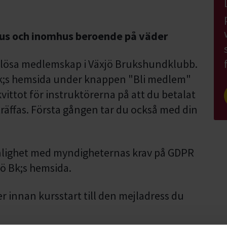
hus och inomhus beroende på väder
 lösa medlemskap i Växjö Brukshundklubb.
Bk;s hemsida under knappen "Bli medlem"
vittot för instruktörerna på att du betalat
räffas. Första gången tar du också med din
nlighet med myndigheternas krav på GDPR
jö Bk;s hemsida.
 innan kursstart till den mejladress du