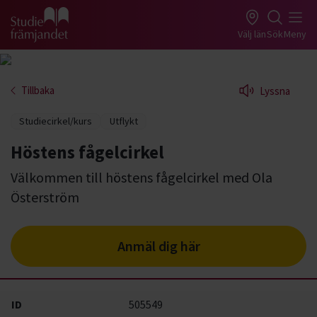
Gå till studiefrämjandets startsida
Välj län
Sök
Meny
Tillbaka
Lyssna
Studiecirkel/kurs
Utflykt
Höstens fågelcirkel
Välkommen till höstens fågelcirkel med Ola
Österström
Anmäl dig här
ID
505549