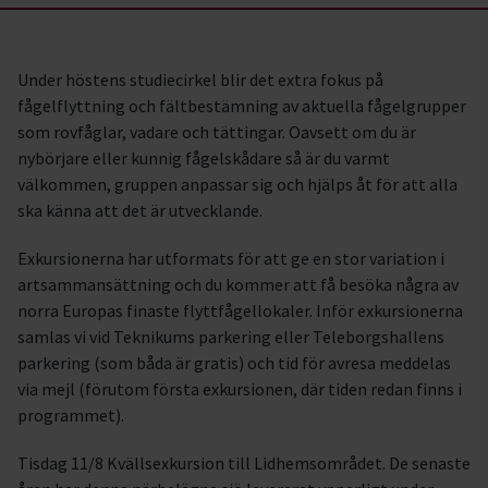
Under höstens studiecirkel blir det extra fokus på
fågelflyttning och fältbestämning av aktuella fågelgrupper
som rovfåglar, vadare och tättingar. Oavsett om du är
nybörjare eller kunnig fågelskådare så är du varmt
välkommen, gruppen anpassar sig och hjälps åt för att alla
ska känna att det är utvecklande.
Exkursionerna har utformats för att ge en stor variation i
artsammansättning och du kommer att få besöka några av
norra Europas finaste flyttfågellokaler. Inför exkursionerna
samlas vi vid Teknikums parkering eller Teleborgshallens
parkering (som båda är gratis) och tid för avresa meddelas
via mejl (förutom första exkursionen, där tiden redan finns i
programmet).
Tisdag 11/8 Kvällsexkursion till Lidhemsområdet. De senaste