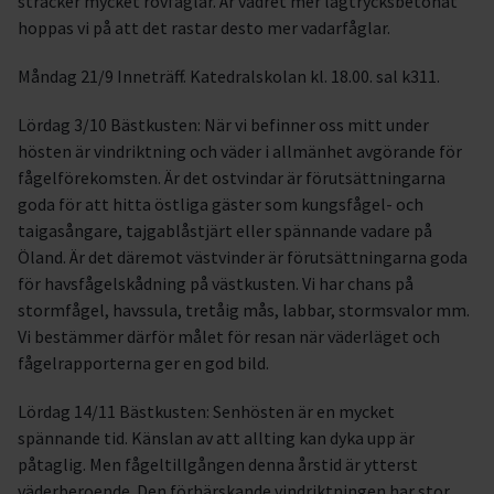
sträcker mycket rovfåglar. Är vädret mer lågtrycksbetonat
hoppas vi på att det rastar desto mer vadarfåglar.
Måndag 21/9 Inneträff. Katedralskolan kl. 18.00. sal k311.
Lördag 3/10 Bästkusten: När vi befinner oss mitt under
hösten är vindriktning och väder i allmänhet avgörande för
fågelförekomsten. Är det ostvindar är förutsättningarna
goda för att hitta östliga gäster som kungsfågel- och
taigasångare, tajgablåstjärt eller spännande vadare på
Öland. Är det däremot västvinder är förutsättningarna goda
för havsfågelskådning på västkusten. Vi har chans på
stormfågel, havssula, tretåig mås, labbar, stormsvalor mm.
Vi bestämmer därför målet för resan när väderläget och
fågelrapporterna ger en god bild.
Lördag 14/11 Bästkusten: Senhösten är en mycket
spännande tid. Känslan av att allting kan dyka upp är
påtaglig. Men fågeltillgången denna årstid är ytterst
väderberoende. Den förhärskande vindriktningen har stor