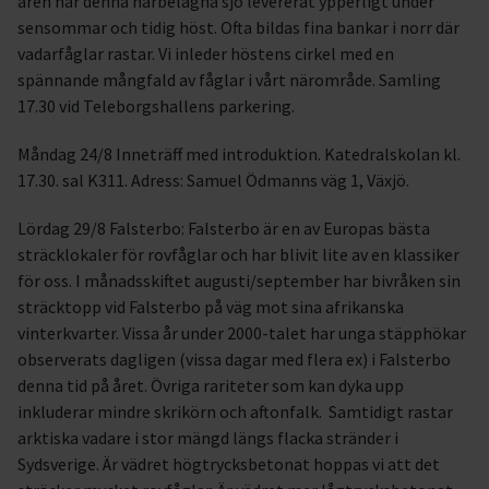
åren har denna närbelägna sjö levererat ypperligt under
sensommar och tidig höst. Ofta bildas fina bankar i norr där
vadarfåglar rastar. Vi inleder höstens cirkel med en
spännande mångfald av fåglar i vårt närområde. Samling
17.30 vid Teleborgshallens parkering.
Måndag 24/8 Inneträff med introduktion. Katedralskolan kl.
17.30. sal K311. Adress: Samuel Ödmanns väg 1, Växjö.
Lördag 29/8 Falsterbo: Falsterbo är en av Europas bästa
sträcklokaler för rovfåglar och har blivit lite av en klassiker
för oss. I månadsskiftet augusti/september har bivråken sin
sträcktopp vid Falsterbo på väg mot sina afrikanska
vinterkvarter. Vissa år under 2000-talet har unga stäpphökar
observerats dagligen (vissa dagar med flera ex) i Falsterbo
denna tid på året. Övriga rariteter som kan dyka upp
inkluderar mindre skrikörn och aftonfalk. Samtidigt rastar
arktiska vadare i stor mängd längs flacka stränder i
Sydsverige. Är vädret högtrycksbetonat hoppas vi att det