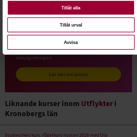
valbara.
Tillåt alla
Följ med på utflykt
Tillåt urval
Överallt finns det saker att upptäcka. Det kan vara
Avvisa
i storstaden, på landet, i villakvarteret, i skogen
eller i stadsparken. Häng med på någon av våra
naturguidningar!
Läs mer om ämnet
Liknande kurser inom
Utflykter
i
Kronobergs län
Utflykter- kurser, studiecirklar & evenemang (12 rader)
Studiecirkel/kurs:
Fågelkurs hösten 2026 med Ola