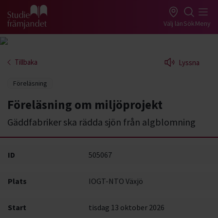
Gå till studiefrämjandets startsida
Välj län
Sök
Meny
Tillbaka
Lyssna
Föreläsning
Föreläsning om miljöprojekt
Gäddfabriker ska rädda sjön från algblomning
ID
505067
Plats
IOGT-NTO Växjö
Start
tisdag 13 oktober 2026