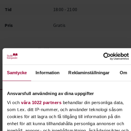
Tid
18:00 - 21:00
Pris
Gratis
IOGT-NTO Växjö
Vattentorget 1
352 34 Växjö
Samtycke
Information
Reklaminställningar
Om
Visa på karta
Ansvarsfull användning av dina uppgifter
Vi och
våra 1022 partners
behandlar din personliga data,
Gäddfabriker ska rädda sjön från algblomning
som t.ex. ditt IP-nummer, och använder teknologi såsom
cookies för att lagra och få tillgång till information på din
Tisdagen 13 Oktober kl. 18.00
enhet för att kunna tillhandahålla personliga annonser och
innehåll, annons- och innehållsmätning, åskådarinsikter och