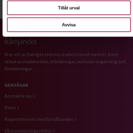
Tillåt urval
Dela:
Facebook
LinkedIn
E-mail
Avvisa
Gå till studiefrämjandets startsida
Vi är ett av Sveriges största studieförbund med ett brett
utbud av studiecirklar, utbildningar, kulturarrangemang och
föreläsningar.
GENVÄGAR
Kontakta oss
Press
Rapportera om missförhållanden
Våra anmälningsvillkor