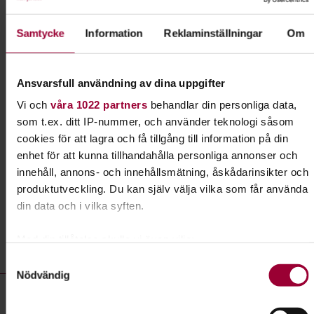
Följ med på utflykt
Samtycke
Information
Reklaminställningar
Om
Överallt finns det saker att upptäcka. Det kan vara
Ansvarsfull användning av dina uppgifter
i storstaden, på landet, i villakvarteret, i skogen
eller i stadsparken. Häng med på någon av våra
Vi och
våra 1022 partners
behandlar din personliga data,
naturguidningar!
som t.ex. ditt IP-nummer, och använder teknologi såsom
cookies för att lagra och få tillgång till information på din
enhet för att kunna tillhandahålla personliga annonser och
Läs mer om ämnet
innehåll, annons- och innehållsmätning, åskådarinsikter och
produktutveckling. Du kan själv välja vilka som får använda
din data och i vilka syften.
Liknande kurser inom
Utflykter
i
Med din tillåtelse skulle vi även vilja:
Kronobergs län
Samla in information om din geografiska plats som
Samtyckesval
Nödvändig
kan ha en noggrannhet på upp till flera meter
Utflykter- kurser, studiecirklar & evenemang (12 rader)
Identifiera din enhet genom att aktivt skanna den för
Studiecirkel/kurs:
Fågelkurs hösten 2026 med Ola
specifika kännetecken (fingeravtryck)
Bondesson