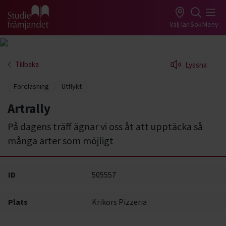
Gå till studiefrämjandets startsida
Välj län
Sök
Meny
Tillbaka
Lyssna
Föreläsning
Utflykt
Artrally
På dagens träff ägnar vi oss åt att upptäcka så
många arter som möjligt
ID
505557
Plats
Krikors Pizzeria