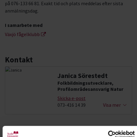
på 076-133 66 81. Exakt tid och plats meddelas efter sista
anmälningsdag.
I samarbete med
Växjö fågelklubb
Kontakt
Janica Sörestedt
Folkbildningsutvecklare,
Profilområdesansvarig Natur
Skicka e-post
073-416 14 39
Visa mer
Dela:
Facebook
LinkedIn
E-mail