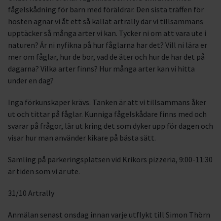
fågelskådning för barn med föräldrar. Den sista träffen för
hösten ägnar vi åt ett så kallat artrally där vi tillsammans
upptäcker så många arter vi kan. Tycker ni om att vara ute i
naturen? Är ni nyfikna på hur fåglarna har det? Vill ni lära er
mer om fåglar, hur de bor, vad de äter och hur de har det på
dagarna? Vilka arter finns? Hur många arter kan vi hitta
under en dag?
Inga förkunskaper krävs. Tanken är att vi tillsammans åker
ut och tittar på fåglar. Kunniga fågelskådare finns med och
svarar på frågor, lär ut kring det som dyker upp för dagen och
visar hur man använder kikare på bästa sätt.
Samling på parkeringsplatsen vid Krikors pizzeria, 9:00-11:30
är tiden som vi är ute.
31/10 Artrally
Anmälan senast onsdag innan varje utflykt till Simon Thörn