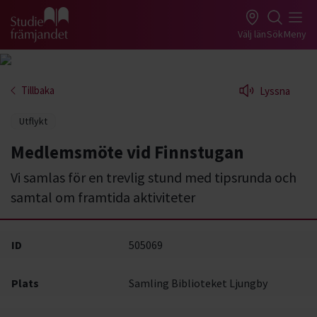
Gå till studiefrämjandets startsida
Välj län
Sök
Meny
Tillbaka
Lyssna
Utflykt
Medlemsmöte vid Finnstugan
Vi samlas för en trevlig stund med tipsrunda och
samtal om framtida aktiviteter
ID
505069
Plats
Samling Biblioteket Ljungby