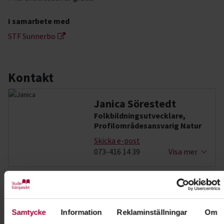
I samarbete med
STF Sunnerbo
Kontakt
Janica Sörestedt
Folkbildningsutvecklare,
Profilområdesansvarig Natur
Skicka e-post
073-416 14 39
Visa mer
Dela:
Facebook
LinkedIn
E-mail
Samtycke
Information
Reklaminställningar
Om