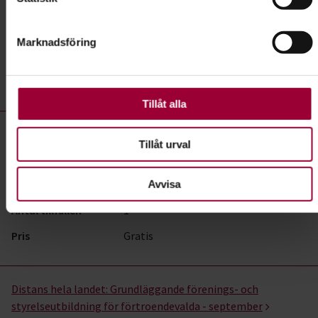
Datum
2026-08-08
cookie-förklaringen.
Dag
lördag 12:00 - 15:30
Marknadsföring
För att du ska få en så bra upplevelse som möjligt
Antal tillfällen
0
använder vi kakor (cookies) på vår webbplats. Vissa kakor
Pris
Gratis
är nödvändiga för att webbplatsen ska fungera. Andra är
valbara.
Tillåt alla
Distans hela landet:
Sociala medier för föreningar
Tillåt urval
Datum
2026-09-08
Dag
tisdag 18:00 - 20:30
Avvisa
Antal tillfällen
1
Pris
Gratis
Distans hela landet:
Grundläggande förenings- och
styrelseutbildning för förtroendevalda - september