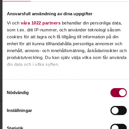
Föreningen – från idé till praktik
Ansvarsfull användning av dina uppgifter
I ert arbete med att starta en förening kan ni
Vi och
våra 1022 partners
behandlar din personliga data,
jobba med boken "Föreningen - från idé till
som t.ex. ditt IP-nummer, och använder teknologi såsom
praktik". Här lär ni er grunderna i
cookies för att lagra och få tillgång till information på din
föreningskunskap.
enhet för att kunna tillhandahålla personliga annonser och
innehåll, annons- och innehållsmätning, åskådarinsikter och
Läs mer om ämnet
produktutveckling. Du kan själv välja vilka som får använda
din data och i vilka syften.
Med din tillåtelse skulle vi även vilja:
Liknande kurser inom
Föreningen –
Samla in information om din geografiska plats som
Samtyckesval
från idé till praktik
i Kronobergs län
Nödvändig
kan ha en noggrannhet på upp till flera meter
Identifiera din enhet genom att aktivt skanna den för
Föreningen – från idé till praktik- kurser, studiecirklar & evenema
specifika kännetecken (fingeravtryck)
Utflykt:
Medlemsmöte vid Finnstugan
Inställningar
Ta reda på mer om hur dina personliga uppgifter behandlas
Plats
Ljungby
och ställ in dina preferenser i
detaljsektionen
. Du kan
Statistik
ändra eller dra tillbaka ditt samtycke när som helst från