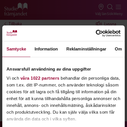
Gå till studiefrämjandets startsida
Välj län
Sök
Meny
Tillbaka
Lyssna
Kallelse till årsmöte
Gör din röst hörd och öka medlemmarnas
Samtycke
Information
Reklaminställningar
Om
inflytande och intresse i Studiefrämjandet!
Ansvarsfull användning av dina uppgifter
Foto:
Mostphotos
Vi och
våra 1022 partners
behandlar din personliga data,
Nedan finner du kallelse till årsmötet.
som t.ex. ditt IP-nummer, och använder teknologi såsom
cookies för att lagra och få tillgång till information på din
Kallelse årsmöte 2023.pdf
enhet för att kunna tillhandahålla personliga annonser och
innehåll, annons- och innehållsmätning, åskådarinsikter
Dela:
Facebook
LinkedIn
E-mail
och produktutveckling. Du kan själv välja vilka som får
använda din data och i vilka syften.