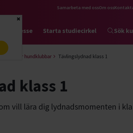
Samarbeta med oss
Om oss
Kontakt
Stäng
tta intresse
Starta studiecirkel
Sök ku
a
Hjälp för hundklubbar
Tävlingslydnad klass 1
ad klass 1
som vill lära dig lydnadsmomenten i kla