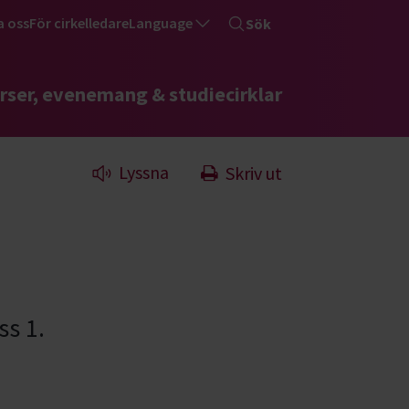
a oss
För cirkelledare
Language
Sök
rser, evenemang & studiecirklar
Lyssna
Skriv ut
ss 1.