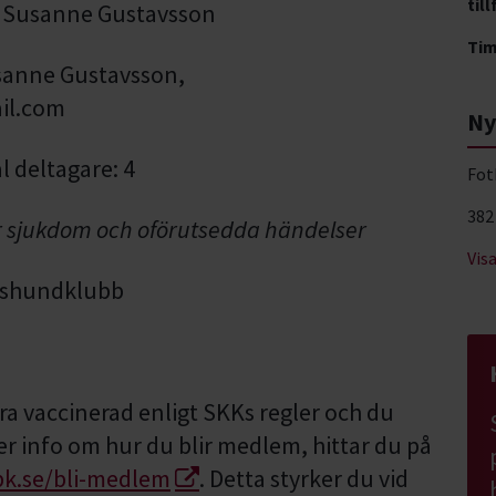
till
: Susanne Gustavsson
Ti
sanne Gustavsson,
il.com
Ny
l deltagare: 4
Fot
382
ör sjukdom och oförutsedda händelser
Vis
ukshundklubb
ra vaccinerad enligt SKKs regler och du
r info om hur du blir medlem, hittar du på
bk.se/bli-medlem
. Detta styrker du vid