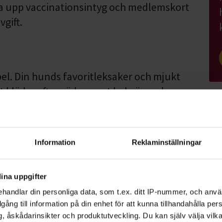
isa upp vaccinationsintyg och medlemskort
gift.
el. Din hunds favoritleksaker och mjukt
det kläder efter väder samt bekväma skor.
du med en gång att få ett mejl som
Information
Reklaminställningar
t på kursavgiften kommer innan
har angivit.
ina uppgifter
 Ni har rätt att ångra er och avboka er
handlar din personliga data, som t.ex. ditt IP-nummer, och anv
ast 14 dagar efter det att vi bekräftat er
illgång till information på din enhet för att kunna tillhandahålla pe
n för ångerrätten löpt ut, har vi rätt att
, åskådarinsikter och produktutveckling. Du kan själv välja vilk