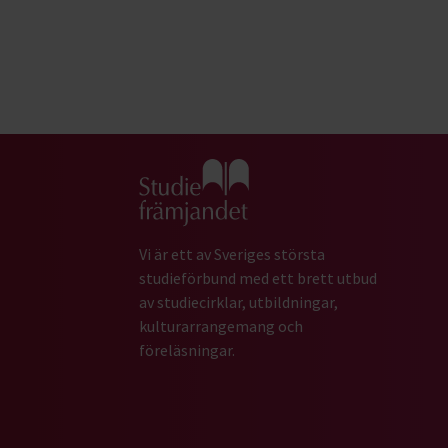
Gå till studiefrämjandets startsida
Vi är ett av Sveriges största
studieförbund med ett brett utbud
av studiecirklar, utbildningar,
kulturarrangemang och
föreläsningar.