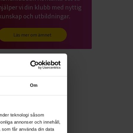
hjälper vi din klubb med nyttig
kunskap och utbildningar.
Läs mer om ämnet
Om
änder teknologi såsom
rsonliga annonser och innehåll,
a som får använda din data