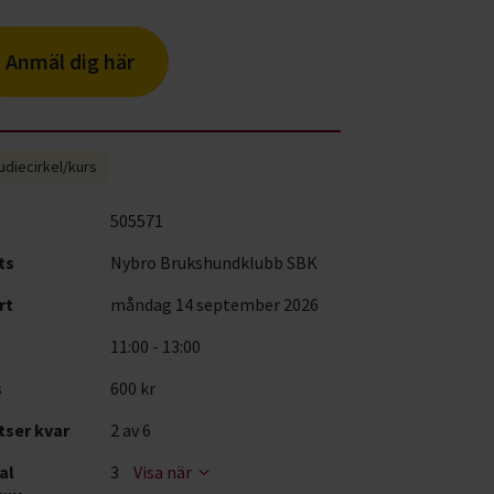
Anmäl dig här
udiecirkel/kurs
505571
ts
Nybro Brukshundklubb SBK
rt
måndag 14 september 2026
11:00 - 13:00
s
600 kr
tser kvar
2
av 6
al
3
Visa när