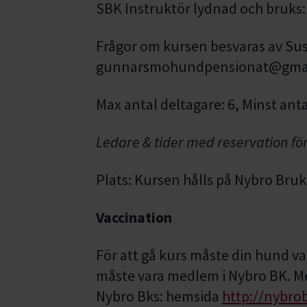
SBK Instruktör lydnad och bruks
Frågor om kursen besvaras av Su
gunnarsmohundpensionat@gma
Max antal deltagare: 6, Minst anta
Ledare & tider med reservation f
Plats: Kursen hålls på Nybro Br
Vaccination
För att gå kurs måste din hund va
måste vara medlem i Nybro BK. Me
Nybro Bks: hemsida
http://nybro