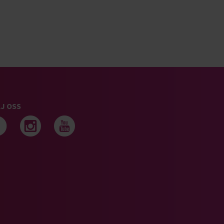
J OSS
Följ oss på facebook
Följ oss på instagram
Följ oss på youtub