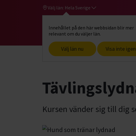
Välj län:
Hela Sverige
Innehållet på den här webbsidan blir mer
Hi
Gå till studiefrämjandets startsid
relevant om du väljer län.
Välj län nu
Visa inte igen
Start
Hitta intresse
Hund & husdjur
Tävlingslydn
Kursen vänder sig till dig 