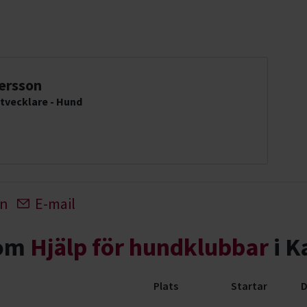
ersson
tvecklare - Hund
In
E-mail
nom
Hjälp för hundklubbar
i K
Plats
Startar
D