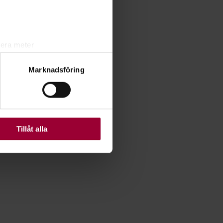
lera meter
ryck)
Marknadsföring
ljsektionen
. Du kan ändra
ats. Vissa kakor är
Tillåt alla