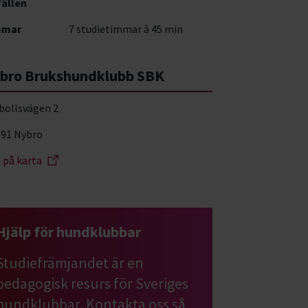
fällen
mmar
7 studietimmar à 45 min
bro Brukshundklubb SBK
bollsvägen 2
 91 Nybro
a på karta
Hjälp för hundklubbar
Studiefrämjandet är en
pedagogisk resurs för Sveriges
hundklubbar. Kontakta oss så