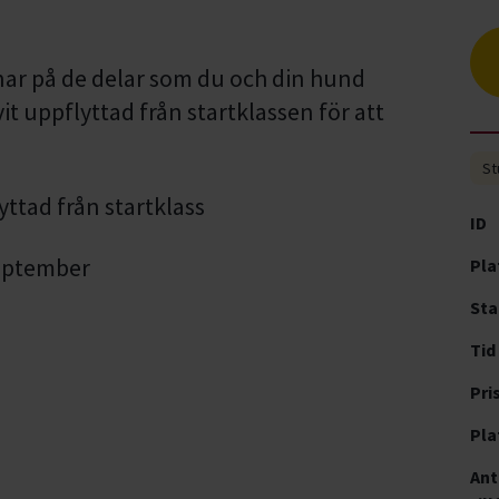
ar på de delar som du och din hund
vit uppflyttad från startklassen för att
St
yttad från startklass
ID
eptember
Pla
Sta
Tid
Pri
Pla
Ant