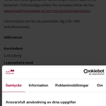
kursstart. Fullständiga villkor för anmälan hittar du här:
www.studieframjandet.se/om-oss/anmalningsvillkor/
Information om hur du avanmäler dig står i ditt
bekräftelsemejl.
Välkomna!
Kursledare
Lotta Berg
I samarbete med
SBK Oskarshamns Brukshundklubb
Samtycke
Information
Reklaminställningar
Om
Kontakt
Ansvarsfull användning av dina uppgifter
Carina Andersson