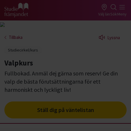
Gå till studiefrämjandets startsida
Välj län
Sök
Meny
Tillbaka
Lyssna
Studiecirkel/kurs
Valpkurs
Fullbokad. Anmäl dej gärna som reserv! Ge din
valp de bästa förutsättningarna för ett
harmoniskt och lyckligt liv!
Ställ dig på väntelistan