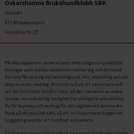
Oskarshamns Brukshundklubb SBK
Havslätt
572 40 Oskarshamn
Visa på karta
På våra valpkurser varvar vi teori med roliga och praktiska
övningar som stärker relationen mellan dig och din hund.
Din valp får lära sig ett belöningsord, sitt, inkallning och att
välja kontakt med dig. Ni tränar oxå på att samarbeta och
att din hund skall behålla fokus på dej i närheten av andra
hundar - en ovärderlig färdighet för vardagens alla äventyr.
Du får kunskap och verktyg för att vägleda och belöna din
hund på ett positivt sätt, så att ni tillsammans bygger en
tryggare grund för ett livslångt samarbete.
Förkunskapskrav: Valpar måste vara minst 4 månader gamla