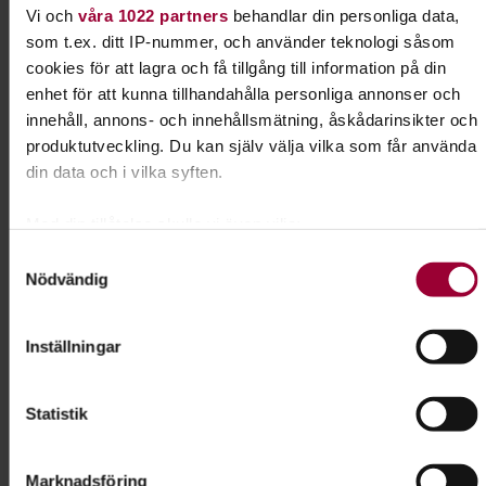
Folkbildningsutvecklare - Hund
Vi och
våra 1022 partners
behandlar din personliga data,
som t.ex. ditt IP-nummer, och använder teknologi såsom
Skicka e-post
cookies för att lagra och få tillgång till information på din
070-608 11 70
enhet för att kunna tillhandahålla personliga annonser och
innehåll, annons- och innehållsmätning, åskådarinsikter och
produktutveckling. Du kan själv välja vilka som får använda
din data och i vilka syften.
Dela:
Facebook
LinkedIn
E-mail
Med din tillåtelse skulle vi även vilja:
Valpkunskap
Samla in information om din geografiska plats som
Samtyckesval
Nödvändig
kan ha en noggrannhet på upp till flera meter
Funderar du på att skaffa hund? Kanske har du just
Identifiera din enhet genom att aktivt skanna den för
hämtat din första valp? På en valpkurs skapar du
specifika kännetecken (fingeravtryck)
Inställningar
god kontakt med din hund och lägger grunden för
Ta reda på mer om hur dina personliga uppgifter behandlas
vidare träning.
och ställ in dina preferenser i
detaljsektionen
. Du kan
Statistik
ändra eller dra tillbaka ditt samtycke när som helst från
Läs mer om ämnet
cookie-förklaringen.
Marknadsföring