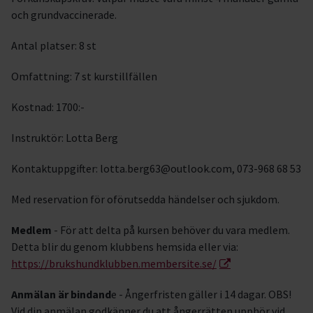
och grundvaccinerade.
Antal platser: 8 st
Omfattning: 7 st kurstillfällen
Kostnad: 1700:-
Instruktör: Lotta Berg
Kontaktuppgifter: lotta.berg63@outlook.com, 073-968 68 53
Med reservation för oförutsedda händelser och sjukdom.
Medlem
- För att delta på kursen behöver du vara medlem.
Detta blir du genom klubbens hemsida eller via:
https://brukshundklubben.membersite.se/
Anmälan är bindand
e - Ångerfristen gäller i 14 dagar. OBS!
Vid din anmälan godkänner du att ångerrätten upphör vid