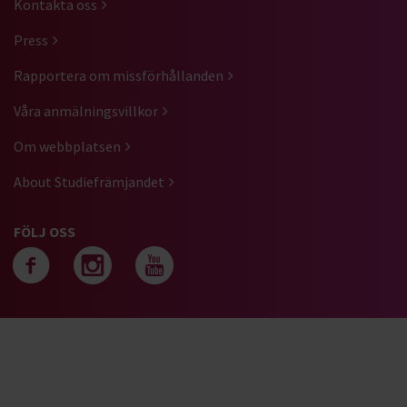
Kontakta oss
Press
Rapportera om missförhållanden
Våra anmälningsvillkor
Om webbplatsen
About Studiefrämjandet
FÖLJ OSS
Följ oss på facebook
Följ oss på instagra
Följ oss på yout