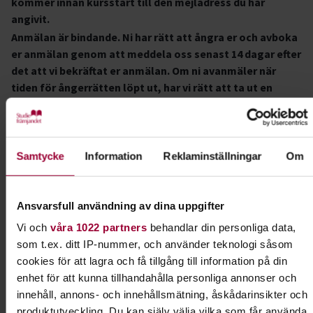
kommer innan kursstart till den mejladress du har
angivit.
Anmälan är bindande. Ni har rätt att ångra er och avboka
er anmälan genom att meddela oss senast 14 dagar efter
det att vi bekräftat er anmälan. Om ni avanmäler när
tiden för ångerrätten löpt ut, har vi rätt att ta ut en
administrationsavgift. Om ni avanmäler er efter kursstart
är ni skyldig att betala full kursavgift.
Avanmälan:
eller frågor om anmälan görs på
kalmarlan@studieframjandet.se
Samtycke
Information
Reklaminställningar
Om
Varmt välkomna!
Ansvarsfull användning av dina uppgifter
Nybro Bk!
Vi och
våra 1022 partners
behandlar din personliga data,
som t.ex. ditt IP-nummer, och använder teknologi såsom
Kursledare
cookies för att lagra och få tillgång till information på din
Gunilla Olsson
enhet för att kunna tillhandahålla personliga annonser och
I samarbete med
innehåll, annons- och innehållsmätning, åskådarinsikter och
produktutveckling. Du kan själv välja vilka som får använda