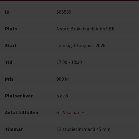
ID
505569
Plats
Nybro Brukshundklubb SBK
Start
söndag 30 augusti 2026
Tid
17:00 - 18:30
Pris
900 kr
Platser kvar
5
av 8
Antal tillfällen
6
Visa när
Timmar
12 studietimmar à 45 min