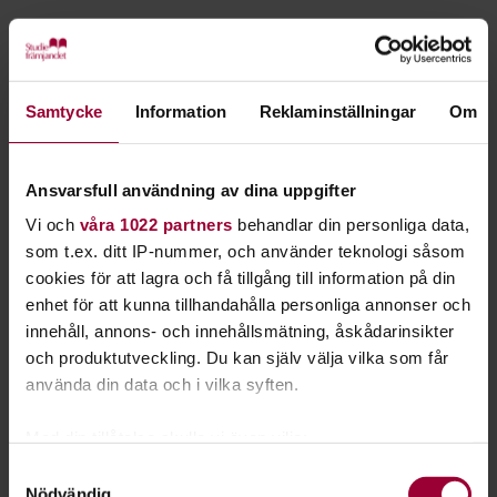
Ombud från medlemsorganisationerna
Ledamöter av avdelningsstyrelse
Ledamöter av revisionen
Samtycke
Information
Reklaminställningar
Om
Ledamöter av valberedningen
Ansvarsfull användning av dina uppgifter
Vi och
våra 1022 partners
behandlar din personliga data,
Tidpunkt:
Torsdag 25 april kl. 19:00
som t.ex. ditt IP-nummer, och använder teknologi såsom
cookies för att lagra och få tillgång till information på din
Plats:
Distans via Teams med möjlighet att delta fysiskt i
enhet för att kunna tillhandahålla personliga annonser och
våra lokaler på följande orter:
innehåll, annons- och innehållsmätning, åskådarinsikter
och produktutveckling. Du kan själv välja vilka som får
Jönköping, Kalmar, Växjö och Västervik.
använda din data och i vilka syften.
Med din tillåtelse skulle vi även vilja:
Läs hela kallelsen
Samla in information om din geografiska plats
Samtyckesval
Nödvändig
som kan ha en noggrannhet på upp till flera meter