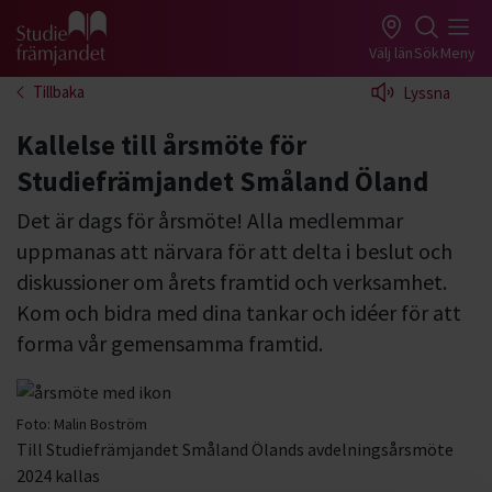
Gå till studiefrämjandets startsida
Välj län
Sök
Meny
Tillbaka
Lyssna
Kallelse till årsmöte för
Studiefrämjandet Småland Öland
Det är dags för årsmöte! Alla medlemmar
uppmanas att närvara för att delta i beslut och
diskussioner om årets framtid och verksamhet.
Kom och bidra med dina tankar och idéer för att
forma vår gemensamma framtid.
Foto:
Malin Boström
Till Studiefrämjandet Småland Ölands avdelningsårsmöte
2024 kallas