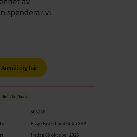
renhet av
en spenderar vi
Anmäl dig här
udiecirkel/kurs
505186
ts
Eksjö Brukshundklubb SBK
rt
fredag 09 oktober 2026