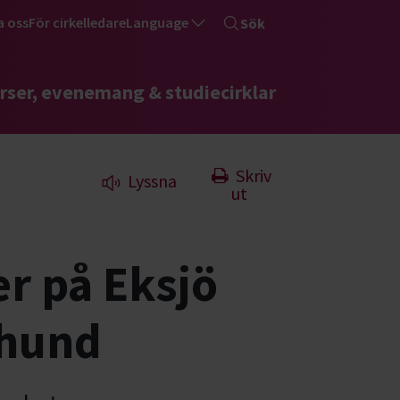
a oss
För cirkelledare
Language
Sök
rser, evenemang & studiecirklar
Skriv
Lyssna
ut
r på Eksjö
 hund