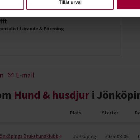
Tillåt urval
fft
ecialist Lärande & Förening
In
E-mail
nom
Hund & husdjur
i Jönköpi
Plats
Startar
Da
ng (91 rader)
 Jönköpings Brukshundklubb
Jönköping
2026-08-06
t