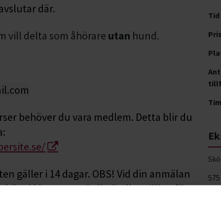
avslutar där.
Tid
m vill delta som åhörare
utan
hund.
Pri
Pla
Ant
till
il.com
Ti
urser behöver du vara medlem. Detta blir du
a:
Ek
rsite.se/
Skö
ten gäller i 14 dagar. OBS! Vid din anmälan
575
ör vid kursstart. Fullständiga villkor för
Vis
eframjandet.se/om-