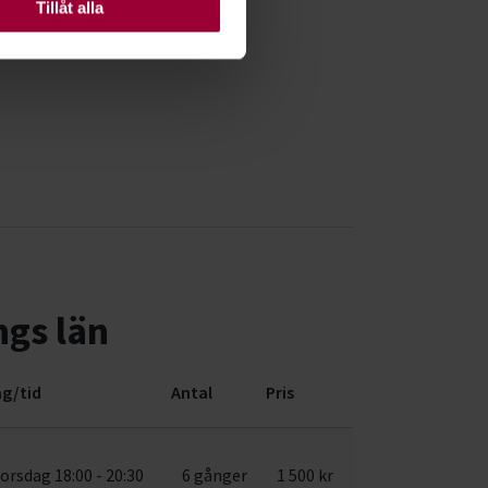
Tillåt alla
ngs län
g/tid
Antal
Pris
orsdag 18:00 - 20:30
6 gånger
1 500 kr