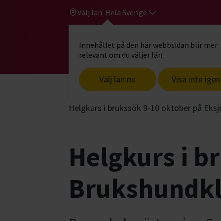
Välj län:
Hela Sverige
Innehållet på den här webbsidan blir mer
Hi
Gå till studiefrämjandets startsid
relevant om du väljer län.
Välj län nu
Visa inte igen
Start
Hitta intresse
Hund & husdjur
Helgkurs i brukssök 9-10 oktober på Eks
Helgkurs i b
Brukshundkl