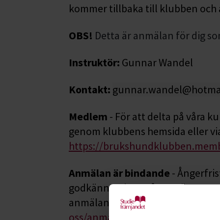
kommer tillbaka till klubben och 
OBS!
Detta är anmälan för dig so
Instruktör:
Gunnar Wandel
Kontakt:
gunnar.wandel@hotma
Medlem
- För att delta på våra k
genom klubbens hemsida eller vi
https://brukshundklubben.membe
Anmälan är bindande
- Ångerfris
godkänner du att ångerrätten upph
anmälan hittar du här:
www.studi
oss/anmalningsvillkor/