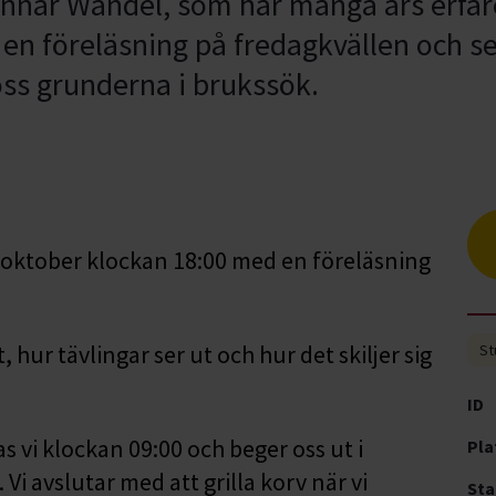
unnar Wandel, som har många års erfa
en föreläsning på fredagkvällen och s
oss grunderna i brukssök.
 oktober klockan 18:00 med en föreläsning
hur tävlingar ser ut och hur det skiljer sig
St
ID
 vi klockan 09:00 och beger oss ut i
Pla
i avslutar med att grilla korv när vi
Sta