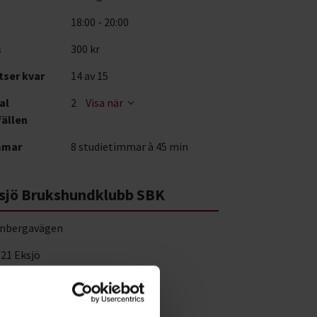
18:00 - 20:00
s
300 kr
tser kvar
14
av 15
al
2
Visa när
fällen
mmar
8 studietimmar à 45 min
sjö Brukshundklubb SBK
nbergavägen
 21 Eksjö
a på karta