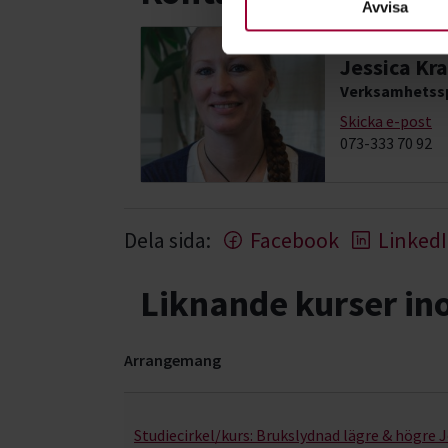
Avvisa
Jessica Kra
Verksamhetssp
Skicka e-post
073-333 70 92
Dela sida:
Facebook
Linked
Liknande kurser i
Arrangemang
Hund & husdjur- kurser, studiecirklar & evenema
Studiecirkel/kurs:
Brukslydnad lägre & högre