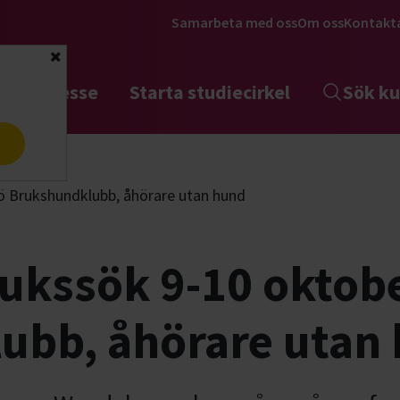
Samarbeta med oss
Om oss
Kontakt
Stäng
tta intresse
Starta studiecirkel
Sök ku
a
jö Brukshundklubb, åhörare utan hund
rukssök 9-10 oktobe
ubb, åhörare utan