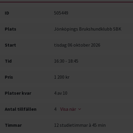
ID
505449
Plats
Jönköpings Brukshundklubb SBK
Start
tisdag 06 oktober 2026
Tid
16:30 - 18:45
Pris
1 200 kr
Platser kvar
4
av 10
Antal tillfällen
4
Visa när
Timmar
12 studietimmar à 45 min