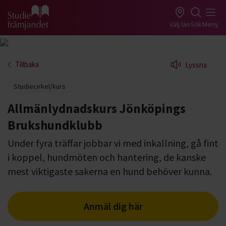
Gå till studiefrämjandets startsida
Välj län
Sök
Meny
Tillbaka
Lyssna
Studiecirkel/kurs
Allmänlydnadskurs Jönköpings
Brukshundklubb
Under fyra träffar jobbar vi med inkallning, gå fint
i koppel, hundmöten och hantering, de kanske
mest viktigaste sakerna en hund behöver kunna.
Anmäl dig här