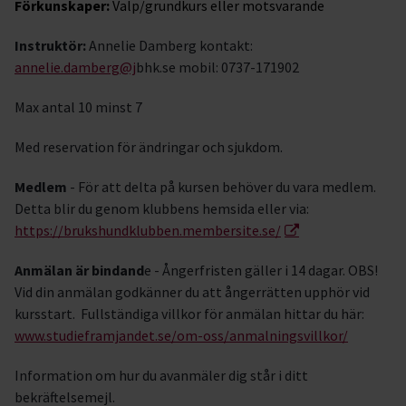
Förkunskaper:
Valp/grundkurs eller motsvarande
Instruktör:
Annelie Damberg kontakt:
annelie.damberg@j
bhk.se mobil: 0737-171902
Max antal 10 minst 7
Med reservation för ändringar och sjukdom.
Medlem
- För att delta på kursen behöver du vara medlem.
Detta blir du genom klubbens hemsida eller via:
https://brukshundklubben.membersite.se/
Anmälan är bindand
e - Ångerfristen gäller i 14 dagar. OBS!
Vid din anmälan godkänner du att ångerrätten upphör vid
kursstart. Fullständiga villkor för anmälan hittar du här:
www.studieframjandet.se/om-oss/anmalningsvillkor/
Information om hur du avanmäler dig står i ditt
bekräftelsemejl.