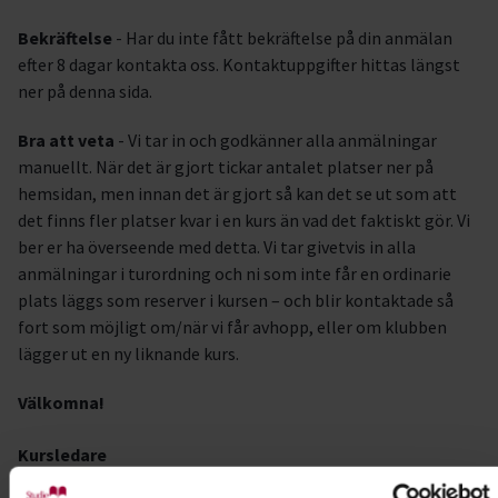
Bekräftelse
- Har du inte fått bekräftelse på din anmälan
efter 8 dagar kontakta oss. Kontaktuppgifter hittas längst
ner på denna sida.
Bra att veta
- Vi tar in och godkänner alla anmälningar
manuellt. När det är gjort tickar antalet platser ner på
hemsidan, men innan det är gjort så kan det se ut som att
det finns fler platser kvar i en kurs än vad det faktiskt gör. Vi
ber er ha överseende med detta. Vi tar givetvis in alla
anmälningar i turordning och ni som inte får en ordinarie
plats läggs som reserver i kursen – och blir kontaktade så
fort som möjligt om/när vi får avhopp, eller om klubben
lägger ut en ny liknande kurs.
Välkomna!
Kursledare
Annelie Damberg