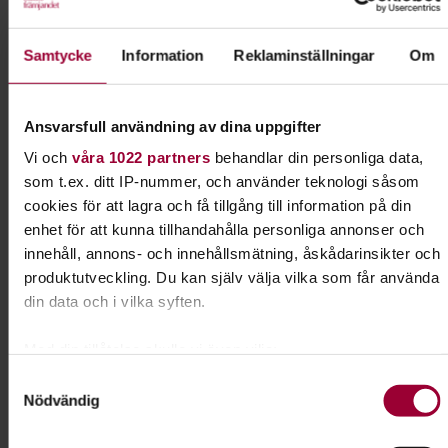
I samarbete med
SBK Jönköpings Brukshundklubb
Samtycke
Information
Reklaminställningar
Om
Ansvarsfull användning av dina uppgifter
Kontakt
Vi och
våra 1022 partners
behandlar din personliga data,
Jessica Krafft
som t.ex. ditt IP-nummer, och använder teknologi såsom
cookies för att lagra och få tillgång till information på din
Verksamhetsspecialist
Lärande & Förening
enhet för att kunna tillhandahålla personliga annonser och
innehåll, annons- och innehållsmätning, åskådarinsikter och
Skicka e-post
produktutveckling. Du kan själv välja vilka som får använda
073-333 70 92
din data och i vilka syften.
Med din tillåtelse skulle vi även vilja:
Dela:
Facebook
LinkedIn
E-mail
Samla in information om din geografiska plats som
Samtyckesval
Nödvändig
kan ha en noggrannhet på upp till flera meter
Identifiera din enhet genom att aktivt skanna den för
Lydnad för alla hundar