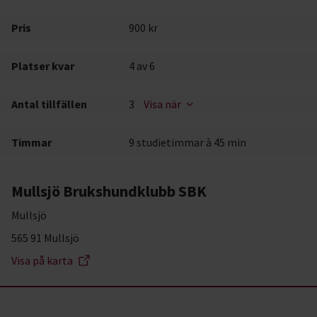
Pris
900 kr
Platser kvar
4
av 6
Antal tillfällen
3
Visa när
Timmar
9 studietimmar à 45 min
Mullsjö Brukshundklubb SBK
Mullsjö
565 91 Mullsjö
Visa på karta