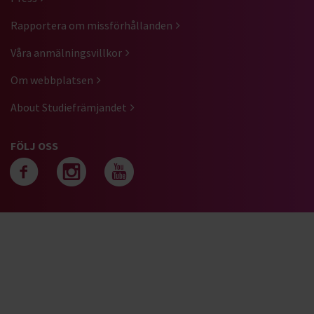
Rapportera om missförhållanden
Våra anmälningsvillkor
Om webbplatsen
About Studiefrämjandet
FÖLJ OSS
Följ oss på facebook
Följ oss på instagra
Följ oss på yout