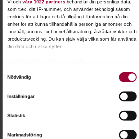
Vi och
våra 1022 partners
behandlar din personliga data,
Välkomna!
som t.ex. ditt IP-nummer, och använder teknologi såsom
cookies för att lagra och få tillgång till information på din
Kursledare
enhet för att kunna tillhandahålla personliga annonser och
innehåll, annons- och innehållsmätning, åskådarinsikter och
Josefine Hinas
produktutveckling. Du kan själv välja vilka som får använda
I samarbete med
din data och i vilka syften.
SBK Mullsjö Brukshundklubb
Med din tillåtelse skulle vi även vilja:
Samla in information om din geografiska plats som
Samtyckesval
Kontakt
Nödvändig
kan ha en noggrannhet på upp till flera meter
Identifiera din enhet genom att aktivt skanna den för
Jessica Krafft
specifika kännetecken (fingeravtryck)
Inställningar
Verksamhetsspecialist
Ta reda på mer om hur dina personliga uppgifter behandlas
Lärande & Förening
och ställ in dina preferenser i
detaljsektionen
. Du kan
Skicka e-post
Statistik
ändra eller dra tillbaka ditt samtycke när som helst från
073-333 70 92
cookie-förklaringen.
Marknadsföring
För att du ska få en så bra upplevelse som möjligt