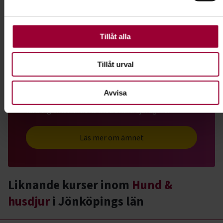
använder vi kakor (cookies) på vår webbplats. Vissa kakor
Dela:
Facebook
LinkedIn
E-mail
är nödvändiga för att webbplatsen ska fungera. Andra är
valbara.
Tillåt alla
Hund & husdjur
Tillåt urval
Har du hund eller planerar du att skaffa en valp?
Eller kanske en katt eller ett annat husdjur?
Avvisa
Grattis! Det finns massor av roliga saker du kan
lära dig tillsammans med andra djurägare.
Läs mer om ämnet
Liknande kurser inom
Hund &
husdjur
i Jönköpings län