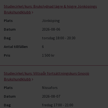
Hund & husdjur- kurser, studiecirklar & evenemang (91 rader)
Studiecirkel/kurs:
Brukslydnad lägre & högre Jönköpings
Brukshundklubb
Plats
Jönköping
Datum
2026-08-06
Dag
torsdag 18:00 - 20:30
Antal tillfällen
6
Pris
1 500 kr
Studiecirkel/kurs:
Viltspår fortsättningskurs Gnosjö
Brukshundklubb
Plats
Nissafors
Datum
2026-08-07
Dag
fredag 17:00 - 21:00