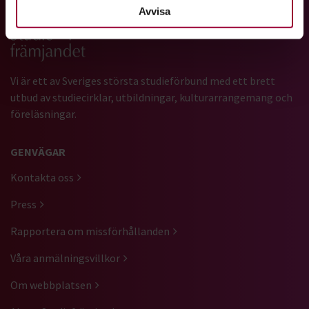
Avvisa
Gå till studiefrämjandets startsida
Vi är ett av Sveriges största studieförbund med ett brett
utbud av studiecirklar, utbildningar, kulturarrangemang och
föreläsningar.
GENVÄGAR
Kontakta oss
Press
Rapportera om missförhållanden
Våra anmälningsvillkor
Om webbplatsen