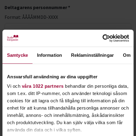
Deltagarens personnummer *
Format: ÅÅÅÅMMDD-XXXX
LMA-nummer
Samtycke
Information
Reklaminställningar
Om
Förnamn *
Ansvarsfull användning av dina uppgifter
Efternamn *
Vi och
våra 1022 partners
behandlar din personliga data,
som t.ex. ditt IP-nummer, och använder teknologi såsom
cookies för att lagra och få tillgång till information på din
enhet för att kunna tillhandahålla personliga annonser och
E-postadress *
innehåll, annons- och innehållsmätning, åskådarinsikter
och produktutveckling. Du kan själv välja vilka som får
använda din data och i vilka syften.