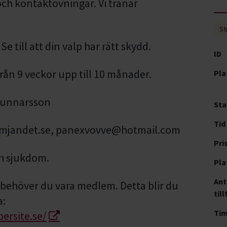
och kontaktövningar. Vi tränar
St
Se till att din valp har rätt skydd.
ID
från 9 veckor upp till 10 månader.
Pla
 Gunnarsson
Sta
Tid
ramjandet.se, panexvovve@hotmail.com
Pri
ch sjukdom.
Pla
Ant
n behöver du vara medlem. Detta blir du
till
a:
Ti
rsite.se/