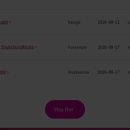
lubb
Sävsjö
2026-08-12
o
s Brukshundklubb
Forserum
2026-08-17
m
ubb
Huskvarna
2026-08-17
m
Visa fler