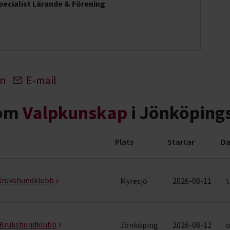
ecialist Lärande & Förening
In
E-mail
nom
Valpkunskap
i Jönköpings
Plats
Startar
Da
 (15 rader)
 Brukshundklubb
Myresjö
2026-08-11
t
s Brukshundklubb
Jönköping
2026-08-12
o