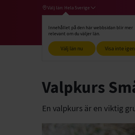
Välj län:
Hela Sverige
Innehållet på den här webbsidan blir mer
Hi
Gå till studiefrämjandets startsid
relevant om du väljer län.
Välj län nu
Visa inte igen
Start
Hitta intresse
Hund & husdjur
Valpkurs Sm
En valpkurs är en viktig g