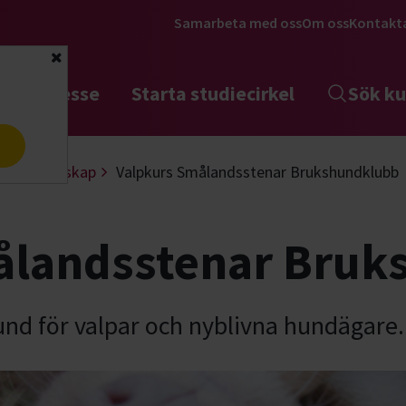
Samarbeta med oss
Om oss
Kontakt
Stäng
tta intresse
Starta studiecirkel
Sök ku
a
Valpkunskap
Valpkurs Smålandsstenar Brukshundklubb
ålandsstenar Bruk
rund för valpar och nyblivna hundägare.