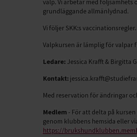
valp. Vi arbetar med följsamhets 
grundläggande allmänlydnad.
Vi följer SKK:s vaccinationsregler. 
Valpkursen är lämplig för valpar 
Ledare:
Jessica Krafft & Birgitta
Kontakt:
jessica.krafft@studief
Med reservation för ändringar o
Medlem
- För att delta på kurse
genom klubbens hemsida eller vi
https://brukshundklubben.membe