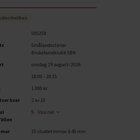
udiecirkel/kurs
505258
ts
Smålandsstenar
Brukshundklubb SBK
rt
onsdag 19 augusti 2026
18:00 - 20:15
s
1 000 kr
tser kvar
2
av 10
al
5
Visa när
fällen
mmar
15 studietimmar à 45 min