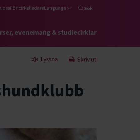
a oss
För cirkelledare
Language
Sök
rser, evenemang & studiecirklar
Lyssna
Skriv ut
shundklubb