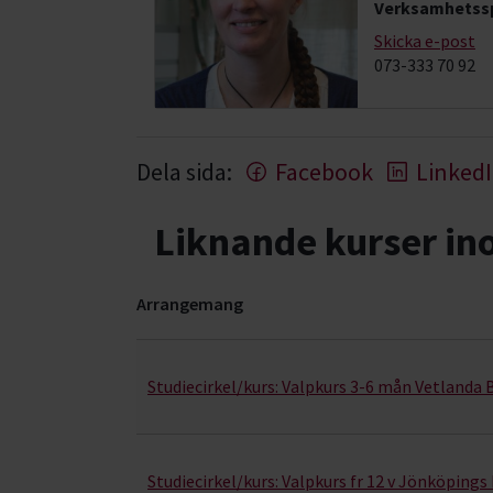
Verksamhetssp
Skicka e-post
073-333 70 92
Dela sida:
Facebook
Linked
Liknande kurser i
Arrangemang
Valpkunskap- kurser, studiecirklar & evenemang
Studiecirkel/kurs:
Valpkurs 3-6 mån Vetlanda
Studiecirkel/kurs:
Valpkurs fr 12 v Jönköping