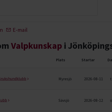
In
E-mail
nom
Valpkunskap
i Jönköpings
Plats
Startar
Da
 (15 rader)
 Brukshundklubb
Myresjö
2026-08-11
t
lubb
Sävsjö
2026-08-12
o