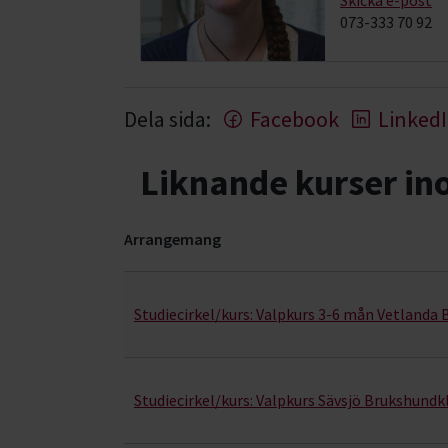
Skicka e-post
073-333 70 92
Dela sida:
Facebook
Linked
Liknande kurser i
Arrangemang
Valpkunskap- kurser, studiecirklar & evenemang
Studiecirkel/kurs:
Valpkurs 3-6 mån Vetlanda
Studiecirkel/kurs:
Valpkurs Sävsjö Brukshundk