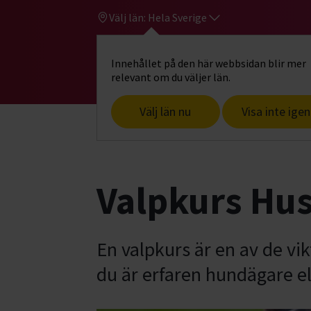
Välj län:
Hela Sverige
Innehållet på den här webbsidan blir mer
Hi
Gå till studiefrämjandets startsid
relevant om du väljer län.
Välj län nu
Visa inte igen
Start
Hitta intresse
Hund & husdjur
Valpkurs Hu
En valpkurs är en av de v
du är erfaren hundägare el