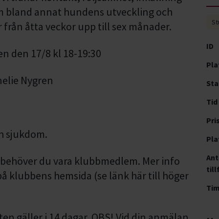
om bland annat hundens utveckling och
St
r från åtta veckor upp till sex månader.
ID
n den 17/8 kl 18-19:30
Pla
nelie Nygren
Sta
Tid
Pri
ch sjukdom.
Pla
Ant
n behöver du vara klubbmedlem. Mer info
till
å klubbens hemsida (se länk här till höger
Ti
ten gäller i 14 dagar. OBS! Vid din anmälan