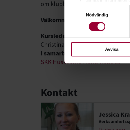
Samla in information 
om klubben lägger ut en ny likna
Samtyckesval
Identifiera din enhet 
Nödvändig
Ta reda på mer om hur dina pe
Välkomna!
eller dra tillbaka ditt samtyc
Kursledare
För att du ska få en så bra 
Christina Andersson
nödvändiga för att webbplats
Avvisa
I samarbete med
SKK Huskvarna Hundklubb
Kontakt
Jessica Kra
Verksamhetssp