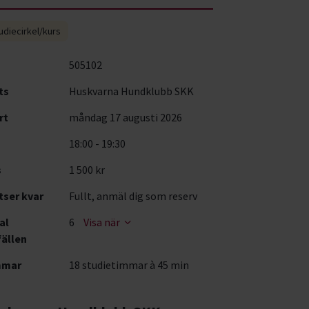
udiecirkel/kurs
505102
ts
Huskvarna Hundklubb SKK
rt
måndag 17 augusti 2026
18:00 - 19:30
s
1 500 kr
tser kvar
Fullt, anmäl dig som reserv
al
6
Visa när
fällen
mmar
18 studietimmar à 45 min