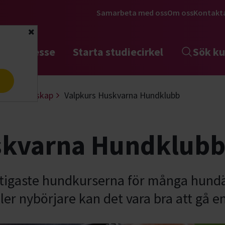
Samarbeta med oss
Om oss
Kontakt
Stäng
tta intresse
Starta studiecirkel
Sök ku
a
Valpkunskap
Valpkurs Huskvarna Hundklubb
skvarna Hundklub
iktigaste hundkurserna för många hund
ler nybörjare kan det vara bra att gå en