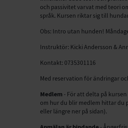
och passivitet varvat med teori 
språk. Kursen riktar sig till hunda
Obs: Intro utan hunden! Måndage
Instruktör: Kicki Andersson & An
Kontakt: 0735301116
Med reservation för ändringar o
Medlem
- För att delta på kurse
om hur du blir medlem hittar du p
eller längre ner på sidan).
Anmälan är bindande
- Ångerfris