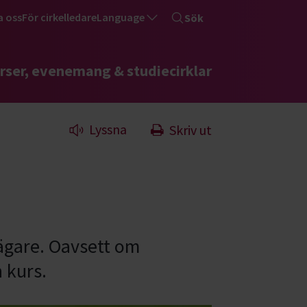
a oss
För cirkelledare
Language
Sök
rser, evenemang & studiecirklar
Lyssna
Skriv ut
b
ägare. Oavsett om
 kurs.