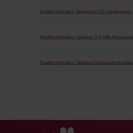
Studiecirkel/kurs:
Valpkurs fr 12 v Jönköping
Studiecirkel/kurs:
Valpkurs 3-6 mån Forserum
Studiecirkel/kurs:
Valpkurs Huskvarna Hundkl
Gå till studiefrämjandets startsida