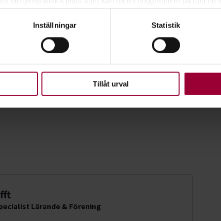
om din geografiska plats som kan ha en noggrannhet på upp till f
nde kurs.
genom att aktivt skanna den för specifika kännetecken (fingeravt
Inställningar
Statistik
rsonliga uppgifter behandlas och ställ in dina preferenser i
deta
ke när som helst från cookie-förklaringen.
upplevelse som möjligt använder vi kakor (cookies) på vår webbpl
en ska fungera. Andra är valbara.
Tillåt urval
fft
ecialist Lärande & Förening