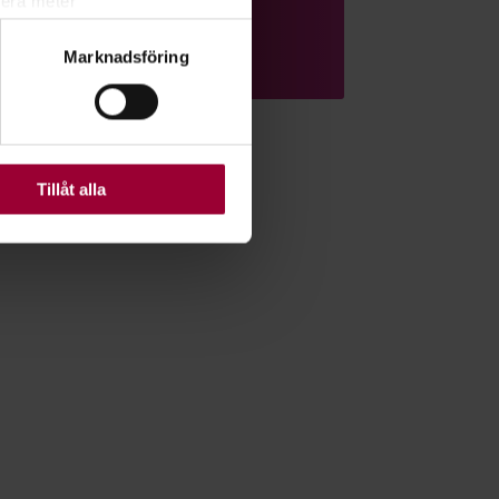
lera meter
ryck)
Läs mer om ämnet
Marknadsföring
ljsektionen
. Du kan ändra
ats. Vissa kakor är
Tillåt alla