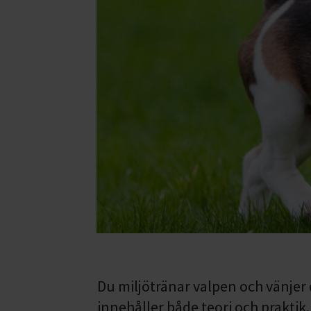
Du miljötränar valpen och vänjer
innehåller både teori och praktik.