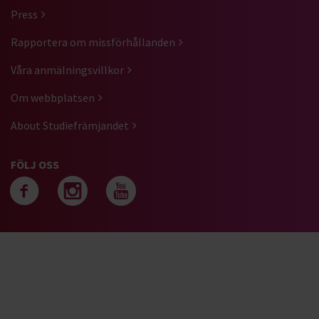
Press
Rapportera om missförhållanden
Våra anmälningsvillkor
Om webbplatsen
About Studiefrämjandet
FÖLJ OSS
Följ oss på facebook
Följ oss på instagra
Följ oss på yout