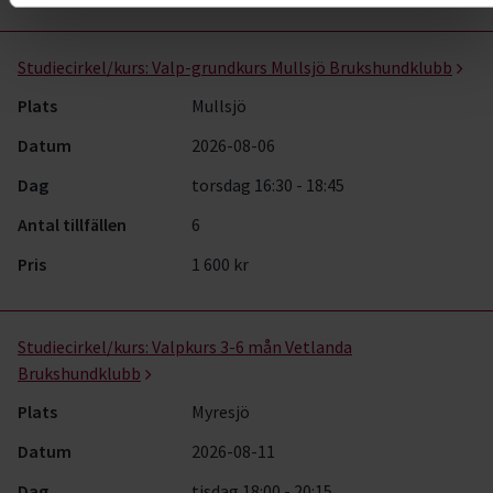
Valpkunskap- kurser, studiecirklar & evenemang (16 rader)
Studiecirkel/kurs:
Valp-grundkurs Mullsjö Brukshundklubb
Plats
Mullsjö
Datum
2026-08-06
Dag
torsdag 16:30 - 18:45
Antal tillfällen
6
Pris
1 600 kr
Studiecirkel/kurs:
Valpkurs 3-6 mån Vetlanda
Brukshundklubb
Plats
Myresjö
Datum
2026-08-11
Dag
tisdag 18:00 - 20:15