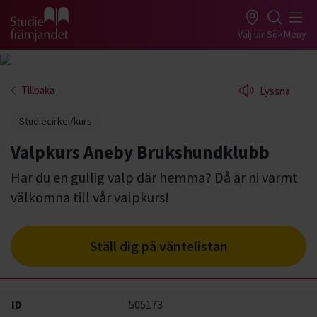
Gå till studiefrämjandets startsida
Välj län
Sök
Meny
Tillbaka
Lyssna
Studiecirkel/kurs
Valpkurs Aneby Brukshundklubb
Har du en gullig valp där hemma? Då är ni varmt
välkomna till vår valpkurs!
Ställ dig på väntelistan
ID
505173