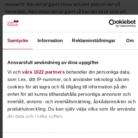
manuellt. När det är gjort tickar antalet platser ner på
hemsidan, men innan det är gjort så kan det se ut som att
det
Kursledare
Samtycke
Information
Reklaminställningar
Om
Ida Roell
I samarbete med
SBK Aneby Brukshundklubb
Ansvarsfull användning av dina uppgifter
Vi och
våra 1022 partners
behandlar din personliga data,
som t.ex. ditt IP-nummer, och använder teknologi såsom
Kontakt
cookies för att lagra och få tillgång till information på din
enhet för att kunna tillhandahålla personliga annonser och
Jessica Krafft
innehåll, annons- och innehållsmätning, åskådarinsikter och
produktutveckling. Du kan själv välja vilka som får använda
Verksamhetsspecialist
Lärande & Förening
din data och i vilka syften.
Skicka e-post
Med din tillåtelse skulle vi även vilja:
073-333 70 92