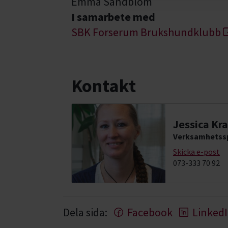
Emma Sandblom
I samarbete med
SBK Forserum Brukshundklubb
Kontakt
Jessica Kra
Verksamhetssp
Skicka e-post
073-333 70 92
Dela sida:
Facebook
Linked