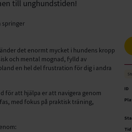
men till unghundstiden!
händer det enormt mycket i hundens kropp
sisk och mental mognad, fylld av
and en hel del frustration för dig i andra
St
ID
 för att hjälpa er att navigera genom
Pla
fas, med fokus på praktisk träning,
Sta
genom:
Tid