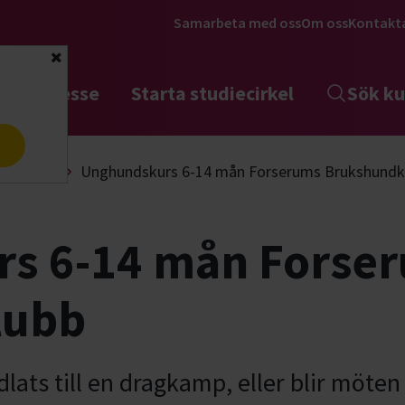
Samarbeta med oss
Om oss
Kontakt
Stäng
tta intresse
Starta studiecirkel
Sök ku
a
Lydnad
Unghundskurs 6-14 mån Forserums Brukshundk
s 6-14 mån Forse
lubb
ats till en dragkamp, eller blir möte