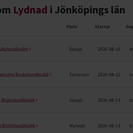
nom
Lydnad
i Jönköpings län
Plats
Startar
Da
ader)
Brukshundklubb
Sävsjö
2026-08-10
m
rserums Brukshundklubb
Forserum
2026-08-12
o
ö Brukshundklubb
Sävsjö
2026-08-13
t
a Brukshundklubb
Myresjö
2026-08-13
t