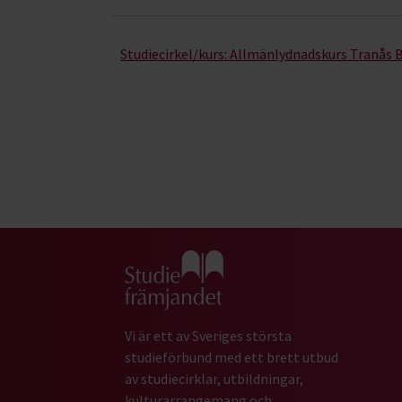
Studiecirkel/kurs:
Allmänlydnadskurs Tranås 
Gå till studiefrämjandets startsida
Vi är ett av Sveriges största
studieförbund med ett brett utbud
av studiecirklar, utbildningar,
kulturarrangemang och