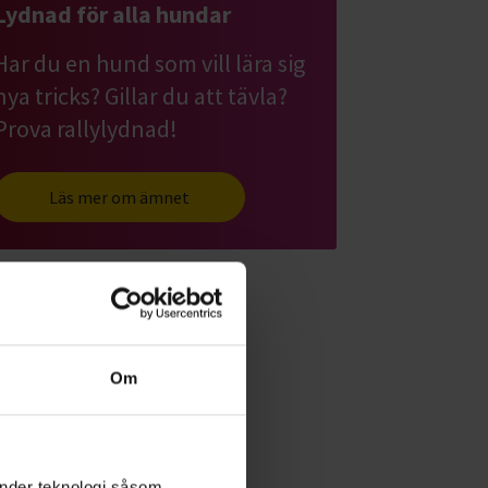
Lydnad för alla hundar
Har du en hund som vill lära sig
nya tricks? Gillar du att tävla?
Prova rallylydnad!
Läs mer om ämnet
Om
änder teknologi såsom