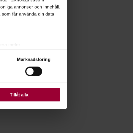
rsonliga annonser och innehåll,
a som får använda din data
lera meter
ryck)
Marknadsföring
ljsektionen
. Du kan ändra
ats. Vissa kakor är
Tillåt alla