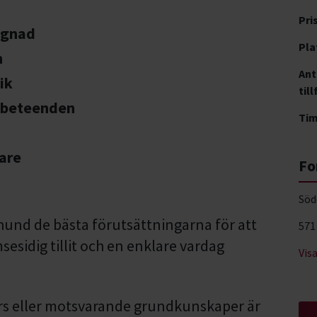
Pri
ognad
Pla
n
Ant
ik
till
 beteenden
Ti
are
Fo
Söd
ghund de bästa förutsättningarna för att
571
esidig tillit och en enklare vardag
Vis
rs eller motsvarande grundkunskaper är