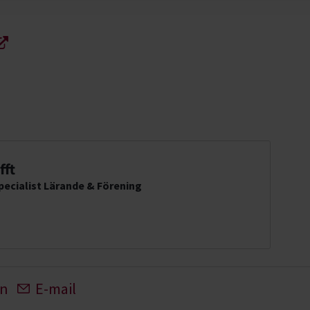
fft
ecialist Lärande & Förening
In
E-mail