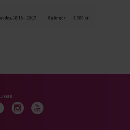
orsdag 18:15 - 20:15
6 gånger
1 200 kr
J OSS
Följ oss på facebook
Följ oss på instagram
Följ oss på youtub