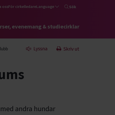
a oss
För cirkelledare
Language
Sök
rser, evenemang & studiecirklar
Lyssna
Skriv ut
lubb
rums
n med andra hundar