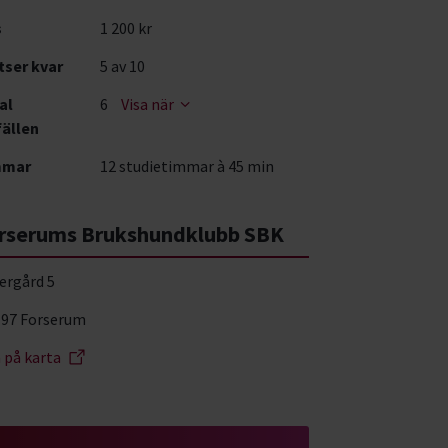
s
1 200 kr
tser kvar
5
av 10
al
6
Visa när
fällen
mmar
12 studietimmar à 45 min
rserums Brukshundklubb SBK
ergård 5
 97 Forserum
a på karta