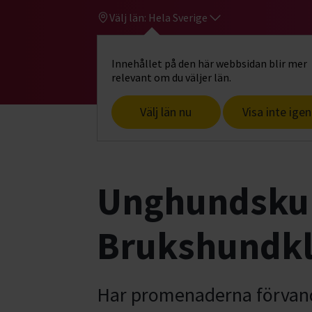
Välj län:
Hela Sverige
Innehållet på den här webbsidan blir mer
Hi
Gå till studiefrämjandets startsid
relevant om du väljer län.
Välj län nu
Visa inte igen
Start
Hitta intresse
Hund & husdjur
Unghundskur
Brukshundk
Har promenaderna förvandl