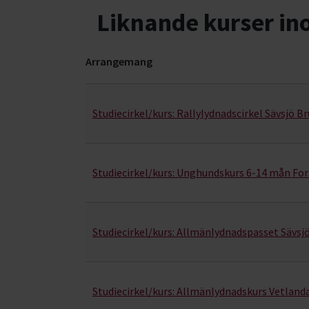
Liknande kurser i
Arrangemang
Lydnad- kurser, studiecirklar & evenemang (33 r
Studiecirkel/kurs:
Rallylydnadscirkel Sävsjö 
Studiecirkel/kurs:
Unghundskurs 6-14 mån Fo
Studiecirkel/kurs:
Allmänlydnadspasset Sävsj
Studiecirkel/kurs:
Allmänlydnadskurs Vetland