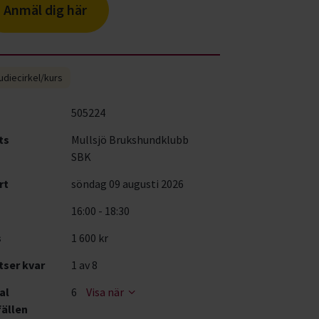
Anmäl dig här
udiecirkel/kurs
505224
ts
Mullsjö Brukshundklubb
SBK
rt
söndag 09 augusti 2026
16:00 - 18:30
s
1 600 kr
tser kvar
1
av 8
al
6
Visa när
fällen