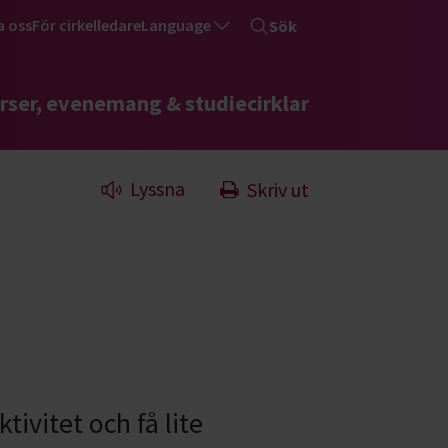
a oss
För cirkelledare
Language
Sök
rser, evenemang & studiecirklar
Lyssna
Skriv ut
tivitet och få lite