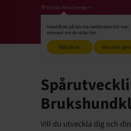
Välj län:
Hela Sverige
Innehållet på den här webbsidan blir mer
Hi
Gå till studiefrämjandets startsid
relevant om du väljer län.
Välj län nu
Visa inte igen
Start
Hitta intresse
Hund & husdjur
Spårutveckli
Brukshundk
Vill du utveckla dig och din