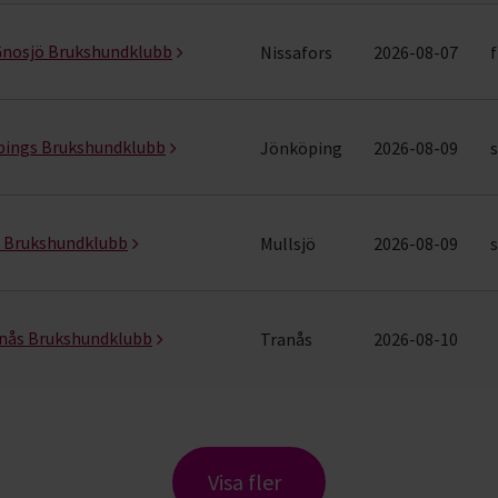
 Gnosjö Brukshundklubb
Nissafors
2026-08-07
f
pings Brukshundklubb
Jönköping
2026-08-09
s
ö Brukshundklubb
Mullsjö
2026-08-09
s
anås Brukshundklubb
Tranås
2026-08-10
Visa fler