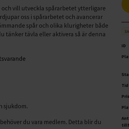
och vill utveckla spårarbetet ytterligare
ördjupar oss i spårarbetet och avancerar
ämmande spår och olika klurigheter både
St
u tänker tävla eller aktivera så är denna
ID
Pla
otsvarande
Sta
Tid
Pri
ch sjukdom.
Pla
Ant
n behöver du vara medlem. Detta blir du
till