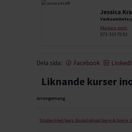
Jessica Kra
Verksamhetssp
Skicka e-post
073-333 70 92
Dela sida:
Facebook
Linked
Liknande kurser i
Arrangemang
Hund & husdjur- kurser, studiecirklar & evenema
Studiecirkel/kurs:
Brukslydnad lägre & högre