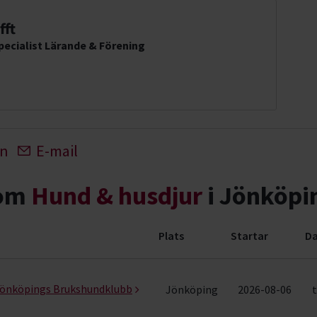
fft
ecialist Lärande & Förening
In
E-mail
nom
Hund & husdjur
i Jönköpi
Plats
Startar
Da
ng (91 rader)
 Jönköpings Brukshundklubb
Jönköping
2026-08-06
t