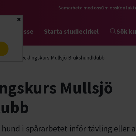
Samarbeta med oss
Om oss
Kontakt
Stäng
tta intresse
Starta studiecirkel
Sök ku
a
Spårutvecklingskurs Mullsjö Brukshundklubb
ngskurs Mullsjö
lubb
 hund i spårarbetet inför tävling eller ak