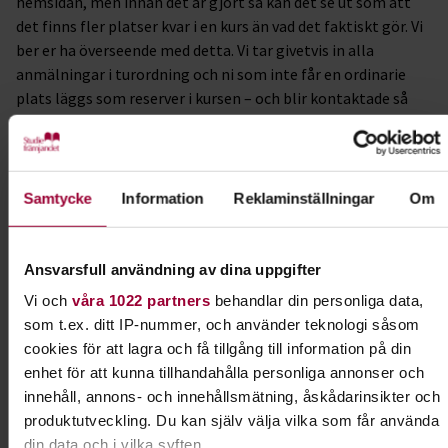
hemsidan, men innan det är gjort så kan det se ut som att
det finns fler platser kvar i en kurs än vad det faktiskt gör. Vi
ber er ha överseende med detta. Vi tar givetvis in alla
anmälningar i turordning och ni som inte får en ordinarie
plats läggs som reserver i kursen – och blir kontaktade så
fort som möjligt om/när vi får avhopp, eller om klubben
lägger ut en ny liknande kurs.
Välkomna!
Samtycke
Information
Reklaminställningar
Om
Kursledare
Julia Ahlstedt
Ansvarsfull användning av dina uppgifter
I samarbete med
Vi och
våra 1022 partners
behandlar din personliga data,
som t.ex. ditt IP-nummer, och använder teknologi såsom
SBK Eksjö Brukshundklubb
cookies för att lagra och få tillgång till information på din
enhet för att kunna tillhandahålla personliga annonser och
innehåll, annons- och innehållsmätning, åskådarinsikter och
Kontakt
produktutveckling. Du kan själv välja vilka som får använda
din data och i vilka syften.