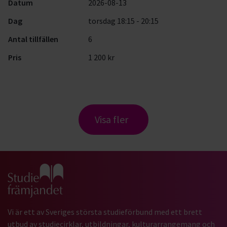
Datum
2026-08-13
Dag
torsdag 18:15 - 20:15
Antal tillfällen
6
Pris
1 200 kr
Visa fler
Gå till studiefrämjandets startsida
Vi är ett av Sveriges största studieförbund med ett brett
utbud av studiecirklar, utbildningar, kulturarrangemang och