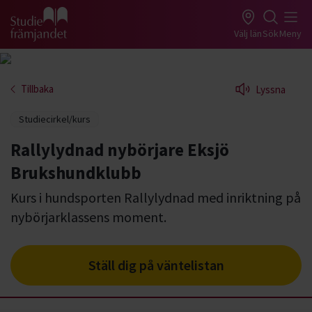
Gå till studiefrämjandets startsida
Välj län
Sök
Meny
Tillbaka
Lyssna
Studiecirkel/kurs
Rallylydnad nybörjare Eksjö
Brukshundklubb
Kurs i hundsporten Rallylydnad med inriktning på
nybörjarklassens moment.
Ställ dig på väntelistan