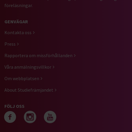
föreläsningar.
GENVÄGAR
Kontakta oss
Press
Rapportera om missförhållanden
Våra anmälningsvillkor
Om webbplatsen
About Studiefrämjandet
FÖLJ OSS
Följ oss på facebook
Följ oss på instagra
Följ oss på yout