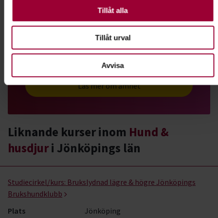
valbara.
Tillåt alla
Har du hund eller planerar du att skaffa en valp?
Eller kanske en katt eller ett annat husdjur?
Tillåt urval
Grattis! Det finns massor av roliga saker du kan
lära dig tillsammans med andra djurägare.
Avvisa
Läs mer om ämnet
Liknande kurser inom
Hund &
husdjur
i Jönköpings län
Hund & husdjur- kurser, studiecirklar & evenemang (90 rader)
Studiecirkel/kurs:
Brukslydnad lägre & högre Jönköpings
Brukshundklubb
Plats
Jönköping