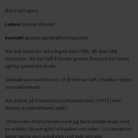
Max 6 deltagare.
Ledare:
Gunnar Wandel
Kontakt:
gunnar.wandel@hotmail.com
Har haft hund sen -84 och gick med i SBK -86. Blev SBK
instruktör -93. Har haft 8 hundar genom åren och har tävlat
agility, lydnad och bruks.
Jobbade som hundförare i 15 år och har haft 3 hundar i tjänst
som väktarhund.
Har jobbat på Försvarets hundtjänstenhet ( FHTE) som
dressör av patrullhund ( spår).
-03 kom den första hunden som jag bara tävlade bruks med,
en schäfer tik som gick i elitspåret och söket. -13 blev det en
labbe hanne som också gick i elit spår och sök.