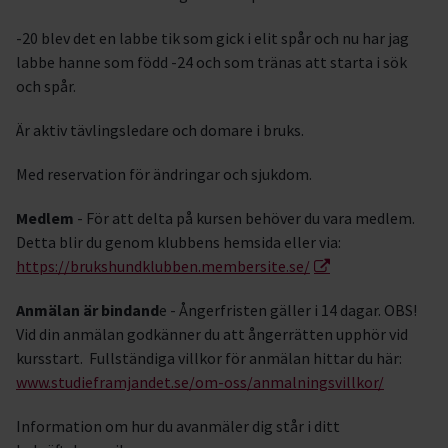
-20 blev det en labbe tik som gick i elit spår och nu har jag
labbe hanne som född -24 och som tränas att starta i sök
och spår.
Är aktiv tävlingsledare och domare i bruks.
Med reservation för ändringar och sjukdom.
Medlem
- För att delta på kursen behöver du vara medlem.
Detta blir du genom klubbens hemsida eller via:
https://brukshundklubben.membersite.se/
Anmälan är bindand
e - Ångerfristen gäller i 14 dagar. OBS!
Vid din anmälan godkänner du att ångerrätten upphör vid
kursstart. Fullständiga villkor för anmälan hittar du här:
www.studieframjandet.se/om-oss/anmalningsvillkor/
Information om hur du avanmäler dig står i ditt