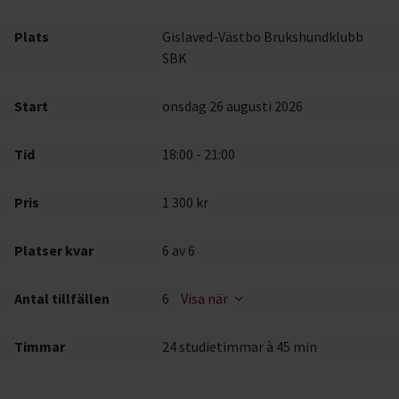
Plats
Gislaved-Västbo Brukshundklubb
SBK
Start
onsdag 26 augusti 2026
Tid
18:00 - 21:00
Pris
1 300 kr
Platser kvar
6
av 6
Antal tillfällen
6
Visa när
Timmar
24 studietimmar à 45 min