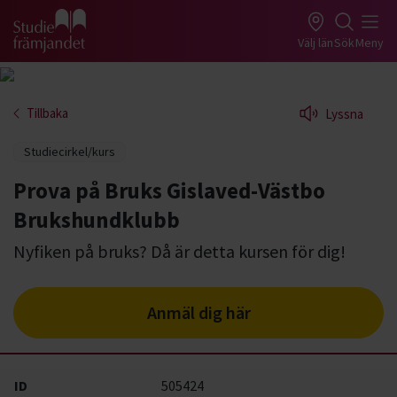
Gå till studiefrämjandets startsida
Välj län
Sök
Meny
Tillbaka
Lyssna
Studiecirkel/kurs
Prova på Bruks Gislaved-Västbo
Brukshundklubb
Nyfiken på bruks? Då är detta kursen för dig!
Anmäl dig här
ID
505424