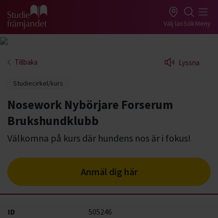
Gå till studiefrämjandets startsida
Välj län
Sök
Meny
Tillbaka
Lyssna
Studiecirkel/kurs
Nosework Nybörjare Forserum
Brukshundklubb
Välkomna på kurs där hundens nos är i fokus!
Anmäl dig här
ID
505246