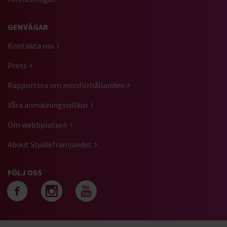
GENVÄGAR
Kontakta oss
Press
Rapportera om missförhållanden
Våra anmälningsvillkor
Om webbplatsen
About Studiefrämjandet
FÖLJ OSS
Följ oss på facebook
Följ oss på instagra
Följ oss på yout