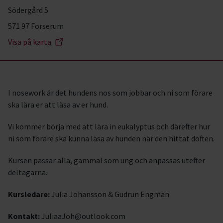
Södergård 5
571 97 Forserum
Visa på karta
I nosework är det hundens nos som jobbar och ni som förare
ska lära er att läsa av er hund.
Vi kommer börja med att lära in eukalyptus och därefter hur
ni som förare ska kunna läsa av hunden när den hittat doften.
Kursen passar alla, gammal som ung och anpassas utefter
deltagarna.
Kursledare:
Julia Johansson & Gudrun Engman
Kontakt:
JuliaaJoh@outlook.com