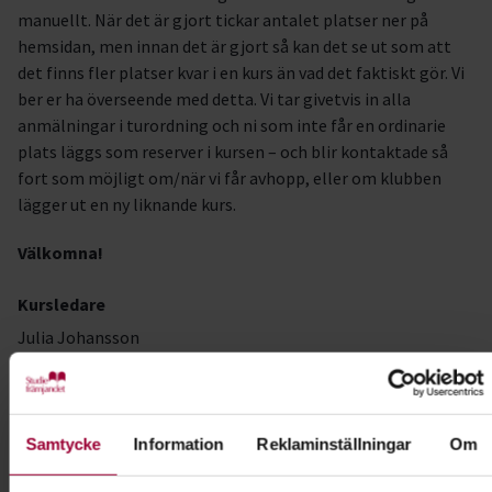
manuellt. När det är gjort tickar antalet platser ner på
hemsidan, men innan det är gjort så kan det se ut som att
det finns fler platser kvar i en kurs än vad det faktiskt gör. Vi
ber er ha överseende med detta. Vi tar givetvis in alla
anmälningar i turordning och ni som inte får en ordinarie
plats läggs som reserver i kursen – och blir kontaktade så
fort som möjligt om/när vi får avhopp, eller om klubben
lägger ut en ny liknande kurs.
Välkomna!
Kursledare
Julia Johansson
I samarbete med
SBK Forserum Brukshundklubb
Samtycke
Information
Reklaminställningar
Om