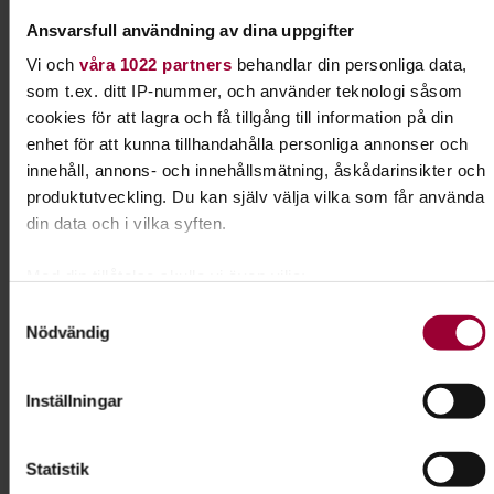
Kontakt
Ansvarsfull användning av dina uppgifter
Jessica Krafft
Vi och
våra 1022 partners
behandlar din personliga data,
Verksamhetsspecialist
som t.ex. ditt IP-nummer, och använder teknologi såsom
Lärande & Förening
cookies för att lagra och få tillgång till information på din
Skicka e-post
enhet för att kunna tillhandahålla personliga annonser och
073-333 70 92
innehåll, annons- och innehållsmätning, åskådarinsikter och
produktutveckling. Du kan själv välja vilka som får använda
din data och i vilka syften.
Dela:
Facebook
LinkedIn
E-mail
Med din tillåtelse skulle vi även vilja:
Samla in information om din geografiska plats som
Samtyckesval
Nosarbete
Nödvändig
kan ha en noggrannhet på upp till flera meter
Identifiera din enhet genom att aktivt skanna den för
specifika kännetecken (fingeravtryck)
Lär din hund att bli ännu bättre på att dofta sig
Inställningar
fram. I Nose work får hunden använda en av sina
Ta reda på mer om hur dina personliga uppgifter behandlas
främsta egenskaper - sitt fantastiska luktsinne.
och ställ in dina preferenser i
detaljsektionen
. Du kan
Statistik
ändra eller dra tillbaka ditt samtycke när som helst från