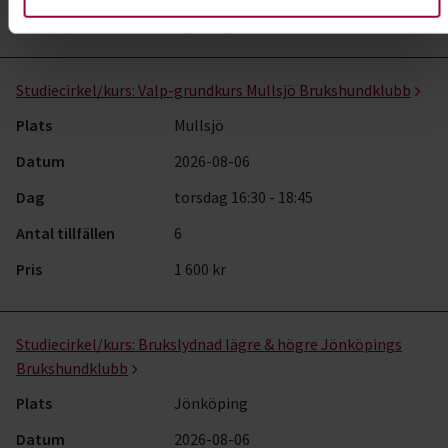
husdjur
i Jönköpings län
Hund & husdjur- kurser, studiecirklar & evenemang (90 rader)
Studiecirkel/kurs:
Valp-grundkurs Mullsjö Brukshundklubb
Plats
Mullsjö
Datum
2026-08-06
Dag
torsdag 16:30 - 18:45
Antal tillfällen
6
Pris
1 600 kr
Studiecirkel/kurs:
Brukslydnad lägre & högre Jönköpings
Brukshundklubb
Plats
Jönköping
Datum
2026-08-06