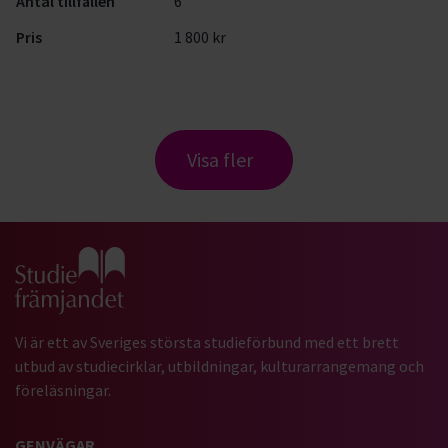
Antal tillfällen
6
Pris
1 800 kr
Visa fler
Gå till studiefrämjandets startsida
Vi är ett av Sveriges största studieförbund med ett brett
utbud av studiecirklar, utbildningar, kulturarrangemang och
föreläsningar.
GENVÄGAR