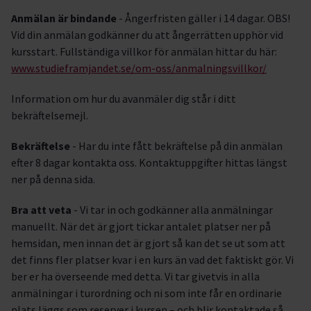
Anmälan är bindande
- Ångerfristen gäller i 14 dagar. OBS!
Vid din anmälan godkänner du att ångerrätten upphör vid
kursstart. Fullständiga villkor för anmälan hittar du här:
www.studieframjandet.se/om-oss/anmalningsvillkor/
Information om hur du avanmäler dig står i ditt
bekräftelsemejl.
Bekräftelse
- Har du inte fått bekräftelse på din anmälan
efter 8 dagar kontakta oss. Kontaktuppgifter hittas längst
ner på denna sida.
Bra att veta
- Vi tar in och godkänner alla anmälningar
manuellt. När det är gjort tickar antalet platser ner på
hemsidan, men innan det är gjort så kan det se ut som att
det finns fler platser kvar i en kurs än vad det faktiskt gör. Vi
ber er ha överseende med detta. Vi tar givetvis in alla
anmälningar i turordning och ni som inte får en ordinarie
plats läggs som reserver i kursen – och blir kontaktade så