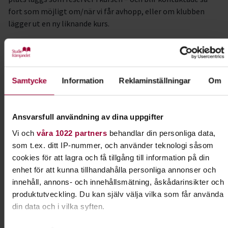
fort som möjligt om/när vi får avhopp, eller om klubben
lägger ut en ny liknande kurs.
Välkomna!
Kursledare
Samtycke
Information
Reklaminställningar
Om
Lena Nilsson
I samarbete med
SBK Jönköpings Brukshundklubb
Ansvarsfull användning av dina uppgifter
Vi och
våra 1022 partners
behandlar din personliga data,
som t.ex. ditt IP-nummer, och använder teknologi såsom
Kontakt
cookies för att lagra och få tillgång till information på din
enhet för att kunna tillhandahålla personliga annonser och
Jessica Krafft
innehåll, annons- och innehållsmätning, åskådarinsikter och
produktutveckling. Du kan själv välja vilka som får använda
Verksamhetsspecialist
Lärande & Förening
din data och i vilka syften.
Skicka e-post