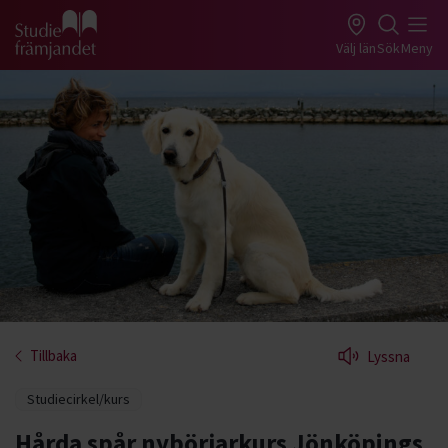
Gå till studiefrämjandets startsida
Välj län
Sök
Meny
Tillbaka
Lyssna
Studiecirkel/kurs
Hårda spår nybörjarkurs Jönköpings