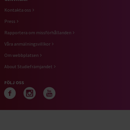
Kontakta oss
Press
Rapportera om missförhållanden
Våra anmälningsvillkor
Om webbplatsen
About Studiefrämjandet
FÖLJ OSS
Följ oss på facebook
Följ oss på instagra
Följ oss på yout